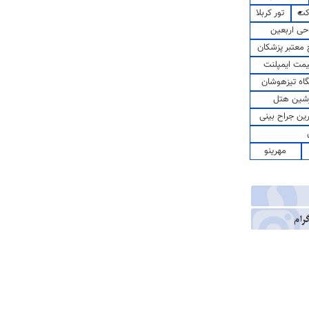
کت
تور کربلا
حی اربعین
معتبر پزشکان
مت ایمپلنت
اه تیزهوشان
شین هتل
رین جراح بینی
مهرینو