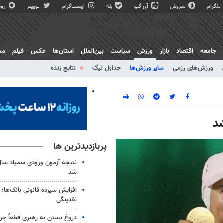
تلگرام
سروش
آی گپ
بله
اینستاگرام
توییتر
روبی
جامعه
اقتصاد
بازار
ورزش
سیاست
بین‌الملل
استان‌ها
عکس
فیلم
مج
ورزش‌های رزمی
سایر ورزش‌ها
جداول لیگ
نتایج زنده
پربازدیدترین ها
شد
افزایش سپرده قانونی بانک‌ها؛ ت
نقدینگی
دروغ بستن به رهبری قطعاً جرم