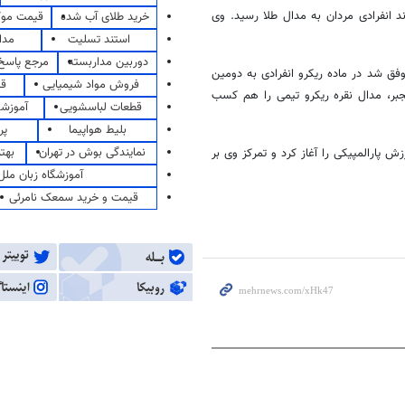
د انفرادی مردان به مدال طلا رسید. وی
خرید طلای آب شده
قیمت مو
استند تسلیت
مدا
دوربین مداربسته
مرجع پاسخ 
فق شد در ماده ریکرو انفرادی به دومین
فروش مواد شیمیایی
قی
جبر، مدال نقره ریکرو تیمی را هم کسب
قطعات لباسشویی
آموزشگ
بلیط هواپیما
پر
نمایندگی بوش در تهران
بهت
در ورزش پارالمپیکی را آغاز کرد و تمرکز وی بر
آموزشگاه زبان ملل
قیمت و خرید سمعک نامرئی