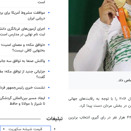
است
موافقت مشروط آمریکا برای بر
دریایی ایران
اجرای آزمون‌های غربالگری دان
ثبت نام نهایی در مدارس است
«توافق مکه» و معمای امنیت؛ چ
به‌تنهایی کافی نیست؟
واکنش صنعا به توافق سه جانب
جزئیاتی جدید از توافق مکه؛ مق
گفت؟
نشست خبری رئیس‌جمهور فردا ب
ایجاد مسیر بین‌المللی گردشگری
، زهرا نعمتی در حالی جایزه برترین کماندار زن سال ۲۰۱۶ را با توجه به رقابت‌های جهانی
تا شیراز با مولانا و حافظ
هان در بخش مردان دست پیدا کرد.
انتخاب این نفرات بر اساس نظرسنجی از مردم و کارشناسان صورت گرفت. ۴۳ هزار نفر در رای گیری انتخاب برترین
تبلیغات
قیمت شیشه سکوریت