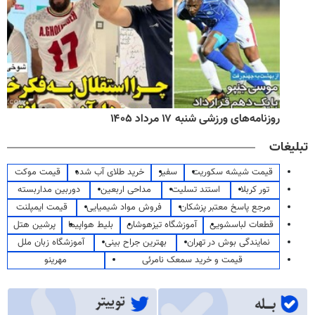
روزنامه‌های ورزشی شنبه ۱۷ مرداد ۱۴۰۵
تبلیغات
قیمت شیشه سکوریت
سفیر
خرید طلای آب شده
قیمت موکت
تور کربلا
استند تسلیت
مداحی اربعین
دوربین مداربسته
مرجع پاسخ معتبر پزشکان
فروش مواد شیمیایی
قیمت ایمپلنت
قطعات لباسشویی
آموزشگاه تیزهوشان
بلیط هواپیما
پرشین هتل
نمایندگی بوش در تهران
بهترین جراح بینی
آموزشگاه زبان ملل
قیمت و خرید سمعک نامرئی
مهرینو