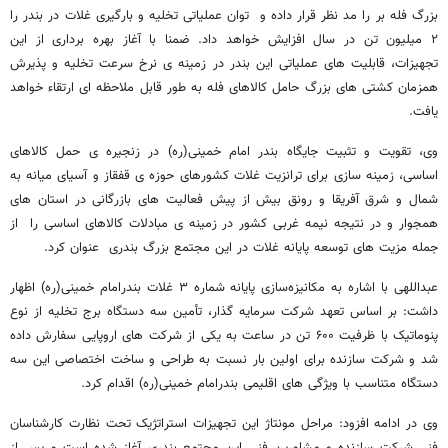
بزرگ فله بر را مد نظر قرار داده و توان عملیاتی تخلیه و بارگیری غلات در بندر را
۲ میلیون تن در سال افزایش خواهد داد. ضمنا با آغاز بهره برداری از این
تجهیزات، قابلیت های عملیاتی این بندر در زمینه ی نرخ سرعت تخلیه و پذیرش
همزمان کشتی های بزرگ حامل کالاهای فله به طور قابل ملاحظه ای ارتقاء خواهد
یافت.
وی، تقویت و تثبیت جایگاه بندر امام خمینی(ره) در زنجیره ی حمل کالاهای
اساسی، زمینه سازی برای ترانزیت غلات کشورهای حوزه ی قفقاز و آسیای میانه به
شمال و شرق آفریقا و رونق بیش از پیش فعالیت های بازرگانی در استان های
همجوار و در نتیجه نیمه غربی کشور در زمینه ی مبادلات کالاهای اساسی را از
جمله مزیت های توسعه پایانه غلات در این مجتمع بزرگ بندری عنوان کرد.
عبداللهی با اشاره به مکانیزه‌سازی پایانه شماره ۳ غلات بندرامام خمینی(ره) اظهار
داشت: بر اساس تعهد شرکت سرمایه گذار، تأمین سه دستگاه برج تخلیه از نوع
پنوماتیک با ظرفیت ۶۰۰ تن در ساعت به یکی از شرکت های اروپایی سفارش داده
شد و شرکت سازنده برای اولین بار نسبت به طراحی و ساخت اختصاصی این سه
دستگاه متناسب با ویژگی های اقلیمی بندرامام خمینی(ره) اقدام کرد.
وی در ادامه افزود: مراحل مونتاژ این تجهیزات استراتژیک تحت نظارت کارشناسان
فنی شرکت سازنده و مشاورین فنی این مجتمع بندری آغاز شده است و پس از