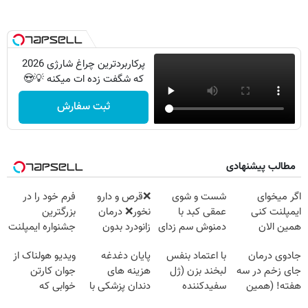
پرکاربردترین چراغ شارژی 2026
که شگفت زده ات میکنه 💡😍
ثبت سفارش
مطالب پیشنهادی
اگر میخوای
شست و شوی
❌قرص‌ و دارو
فرم خود را در
ایمپلنت کنی
عمقی کبد با
نخور❌ درمان
بزرگترین
همین الان
دمنوش سم زدای
زانودرد بدون
جشنواره ایمپلنت
وقتشه | فقط با
گیاهی
قرص
تهران پر کنید ! |
جادوی درمان
با اعتماد بنفس
پایان دغدغه
ویدیو هولناک از
۲۵ میلیون
فقط ۲۵ میلیون
جای زخم در سه
لبخند بزن (ژل
هزینه های
جوان کارتن
تومان!!!
هفته! (همین
سفیدکننده
دندان پزشکی با
خوابی که
حالا رایگان
دندان40%تخفیف)
پک سفید کننده
میلیاردر شد.