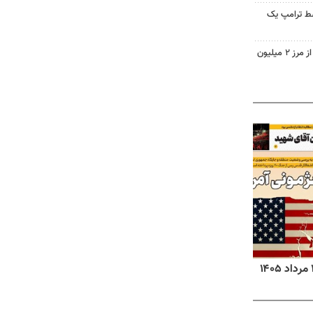
سط ترامپ یک
تردد زائران اربعین در خوزستان از مرز ۲ میلیون
روزنامه‌های ورزشی پنج‌شنبه ۱۵ مرداد ۱۴۰۵
روزنا