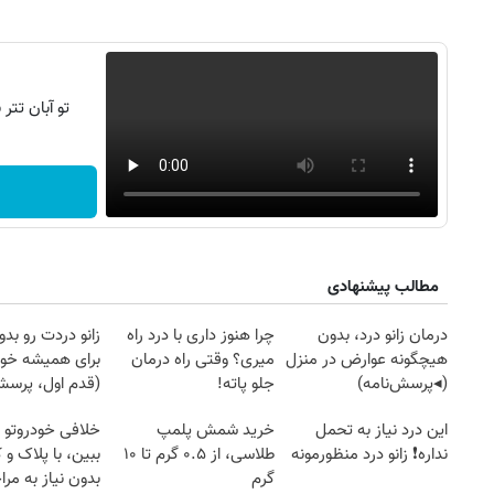
تو آبان تت
مطالب پیشنهادی
درمان زانو درد، بدون
چرا هنوز داری با درد راه
زانو دردت رو ب
هیچگونه عوارض در منزل
میری؟ وقتی راه درمان
برای همیشه خو
(◂پرسش‌نامه)
جلو پاته!
(قدم اول، پرسش‌
روزنامه‌های ورزشی پنج‌شنبه ۱۵ مرداد ۱۴۰۵
روزنام
این درد نیاز به تحمل
خرید شمش پلمپ
خلافی خودروتو ا
نداره❗ زانو درد منظورمونه
طلاسی، از ۰.۵ گرم تا ۱۰
ببین، با پلاک و 
گرم
بدون نیاز به مرا