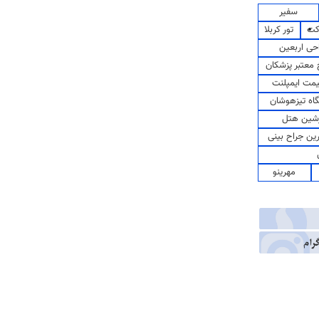
سفیر
کت
تور کربلا
حی اربعین
معتبر پزشکان
مت ایمپلنت
اه تیزهوشان
شین هتل
رین جراح بینی
مهرینو