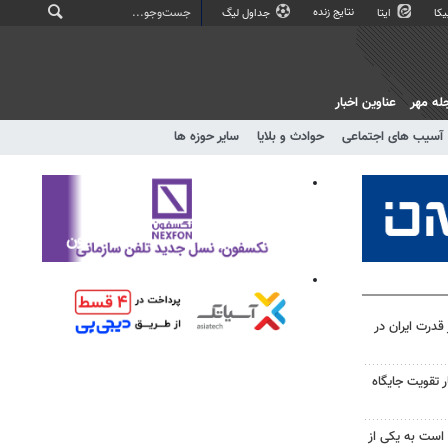
نتایج زنده
کا
ایتا
جداول لیگ
له مهر
عناوین اخبار
آسیب های اجتماعی
حوادث و بلایا
سایر حوزه ها
درت ایران در
 تقویت جایگاه
 است به یکی از