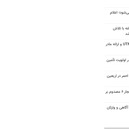
‌شود؛ اعلام
ه با تلاش
شد
جزئیات ثبت ادعا، تهیه نقشه UTM و ارائه مادر
 اولویت تأمین
حمر در اربعین
واژگونی تیبا در محور همدان بیجار ۶ مصدوم بر
آگاهی و وارثان