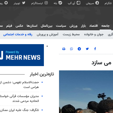
تلگرام
سروش
آی گپ
بله
اینستاگرام
توییتر
روبی
جامعه
اقتصاد
بازار
ورزش
سیاست
بین‌الملل
استان‌ها
عکس
فیلم
مج
گری
جوان و خانواده
محیط زیست
آموزش و پرورش
رفاه و خدمات اجتماعی
 می سازد
تازه‌ترین اخبار
حجت‌الاسلام تفهمی: دشمن از ق
هراس است
مدیران مؤسسات قرآنی خواستار
اتحادیه‌ مردمی شدند
تلگراف: جنگ علیه ایران ممکن