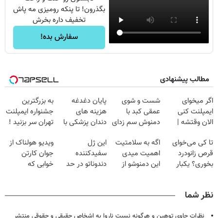
بگذرون! تا پنکه رومیزی مه پاش
تخفیف داره بخرش
سفارش بده!
مطالب پیشنهادی
اگر میخوای
شست و شوی
پایان دغدغه
به بزرگترین
ایمپلنت کنی
عمقی کبد با
هزینه های
جشنواره ایمپلنت
الان وقتشه |
دمنوش سم زدای
دندان پزشکی با
تهران سر بزنید !
فقط با ۲۵
گیاهی
پک سفید کننده
| فقط ۲۵
تا کی می‌خوای
اگه به سلامتیت
این ژل
ویدیو هولناک از
میلیون تومان!!!
خانگی
میلیون !
قرص زانودرد
اهمیت میدی
سفیدکننده
جوان کارتن
بخوری؟ یکبار
این دمنوشو از
دندوناتو در حد
خوابی که
اصولی درمانش
دست نده
لمینت سفید
میلیاردر شد.
کن
میکنه
آموزش رایگان
نظر شما
(40%تخفیف)
نظرات حاوی توهین و هرگونه نسبت ناروا به اشخاص حقیقی و حقوقی منتشر