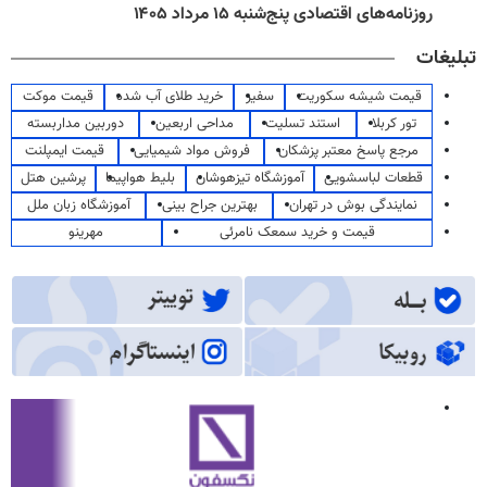
روزنامه‌های اقتصادی پنج‌شنبه ۱۵ مرداد ۱۴۰۵
تبلیغات
قیمت شیشه سکوریت
سفیر
خرید طلای آب شده
قیمت موکت
تور کربلا
استند تسلیت
مداحی اربعین
دوربین مداربسته
مرجع پاسخ معتبر پزشکان
فروش مواد شیمیایی
قیمت ایمپلنت
قطعات لباسشویی
آموزشگاه تیزهوشان
بلیط هواپیما
پرشین هتل
نمایندگی بوش در تهران
بهترین جراح بینی
آموزشگاه زبان ملل
قیمت و خرید سمعک نامرئی
مهرینو