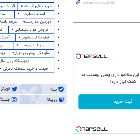
خرید طلای آب شده
قیمت مو
استند تسلیت
مدا
دوربین مداربسته
مرجع پاسخ 
فروش مواد شیمیایی
قی
قطعات لباسشویی
آموزشگ
بلیط هواپیما
پر
نمایندگی بوش در تهران
بهت
آموزشگاه زبان ملل
قیمت و خرید سمعک نامرئی
 این علائمو داری یعنی پوستت به
کمک نیاز داره!
ثبت خرید