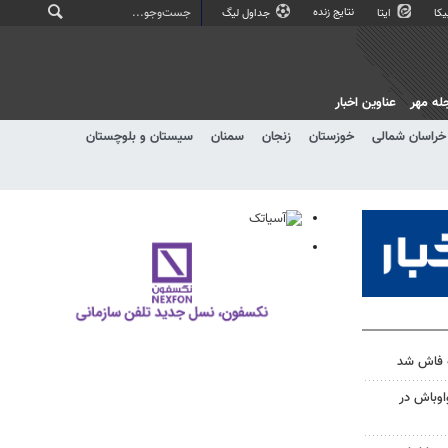
نتایج زنده
کا
ایتا
جداول لیگ
له مهر
عناوین اخبار
خراسان شمالی
خوزستان
زنجان
سمنان
سیستان و بلوچستان
ه فاش شد
واوباش در