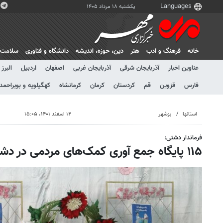
یکشنبه ۱۸ مرداد ۱۴۰۵
خانه
فرهنگ و ادب
هنر
دين، حوزه، انديشه
دانشگاه و فناوری
سلامت
عناوین اخبار
آذربایجان شرقی
آذربایجان غربی
اصفهان
اردبیل
البرز
فارس
قزوین
قم
کردستان
کرمان
کرمانشاه
کهگیلویه و بویراحمد
استانها
بوشهر
۱۴ اسفند ۱۴۰۱، ۱۵:۰۵
فرماندار دشتی:
۱۱۵ پایگاه جمع آوری کمک‌های مردمی در دشتی برپا شد