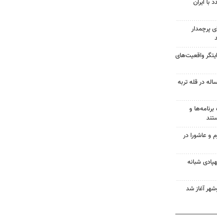
 با ایران
ای پرچمدار
یتگر واقعیت‌های
ش هوشیاری کوهنورد ۳۰ ساله در قله تربه
برنامه‌ها و
تند
م و عاشورا در
له پهپادی شبانه
وشهر آغاز شد