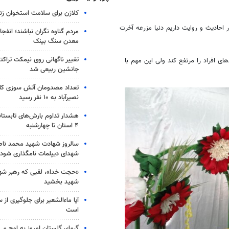
کلاژن برای سلامت استخوان زن
 احادیث و روایت داریم دنیا مزرعه آخرت
مردم گناوه نگران نباشند؛ انفجا
معدن سنگ بینک
تغییر ناگهانی روی نیمکت تراکتو
ای افراد را مرتفع کند ولی این مهم با
جانشین ربیعی شد
تعداد مصدومان آتش سوزی کار
نصیرآباد به ۱۰ نفر رسید
هشدار تداوم بارش‌های تابستان
۴ استان تا چهارشنبه
سالروز شهادت شهید محمد ناص
شهدای دیپلمات نامگذاری شود
«حجت خدا»، لقبی که رهبر شهی
شهید بخشید
آیا ماءالشعیر برای جلوگیری از
است
گرمای گلستان امروز به اوج می‌ر