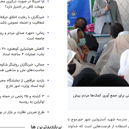
آیا آمریکا در صورت درگیری مجدد
مهمات کافی در اختیار دارد؟
خبرنگاران با رعایت اخلاق حرفه‌
شفافیت و اعتماد عمومی باشند
زمانی: «مهر» صدای مردم و روا
جامعه است
کاه
بناب؛ عملیات ۴ ساعته امداد
جمالی: خبرنگاران روایتگر شکوه 
مناسبت‌های ملی و مذهبی هس
بازدید عراقچی از نمایشگاه محر
آینه اسناد وزارت امور خارج
سطح شهرستان دشتی برای جمع آوری کمک‌ها مردم پیش
۳ کشته و ۲۵ زخمی در حم
اوکراین به روسیه
طرح ضربتی نظارت بر بازار در ب
در مدرسه شهید
آستروتین
شهر خورموج با
پربازدیدترین ها
ان استفاده از فرصت‌هایی است که خداوند