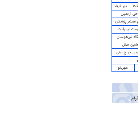
کت
تور کربلا
حی اربعین
معتبر پزشکان
مت ایمپلنت
اه تیزهوشان
شین هتل
رین جراح بینی
مهرینو