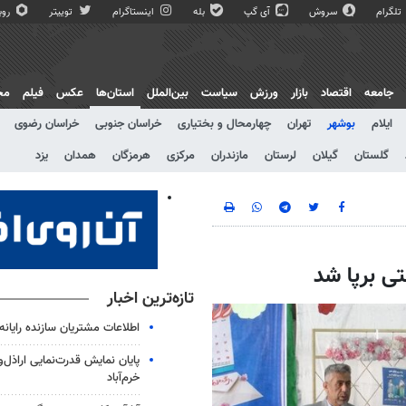
تلگرام
سروش
آی گپ
بله
اینستاگرام
توییتر
روبی
جامعه
اقتصاد
بازار
ورزش
سیاست
بین‌الملل
استان‌ها
عکس
فیلم
مج
ایلام
بوشهر
تهران
چهارمحال و بختیاری
خراسان جنوبی
خراسان رضوی
گلستان
گیلان
لرستان
مازندران
مرکزی
هرمزگان
همدان
یزد
تازه‌ترین اخبار
اطلاعات مشتریان سازنده رایان
پایان نمایش قدرت‌نمایی اراذل‌
خرم‌آباد