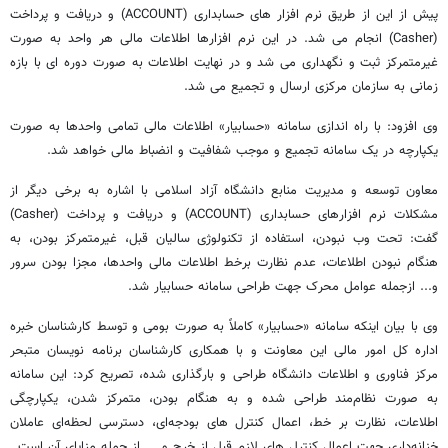
پیش از این از طریق نرم افزار های حسابداری (ACCOUNT) و دریافت و پرداخت
(Casher) انجام می شد. در این نرم افزارها اطلاعات مالی هر واحد به صورت
غیرمتمرکز ثبت و نگهداری می شد و در نهایت اطلاعات به صورت دوره ای با بازه
زمانی به سازمان مرکزی ارسال و تجمیع می شد.
وی افزود: با راه اندازی سامانه «حسابیار» اطلاعات مالی تمامی واحدها به صورت
یکپارچه در یک سامانه تجمیع و موجب شفافیت و انضباط مالی خواهد شد.
معاون توسعه و مدیریت منابع دانشگاه آزاد اسلامی با اشاره به برخی دیگر از
مشکلات نرم افزارهای حسابداری (ACCOUNT) و دریافت و پرداخت (Casher)
گفت: تحت وب نبودن، استفاده از تکنولوژی سالیان قبل، غیرمتمرکز بودن، به
هنگام نبودن اطلاعات، عدم نظارت برخط اطلاعات مالی واحدها، مجزا بودن سرور
و... ازجمله عوامل محرک جهت طراحی سامانه حسابیار شد.
وی با بیان اینکه سامانه «حسابیار» کاملاً به صورت بومی و توسط کارشناسان خبره
اداره کل امور مالی این معاونت و با همکاری کارشناسان برنامه نویسان متبحر
مرکز فناوری و اطلاعات دانشگاه طراحی و بارگذاری شده، تصریح کرد: این سامانه
به صورت نظام‌مند طراحی شده و به هنگام بودن، متمرکز شدن، یکپارچگی
اطلاعات، نظارت بر خط، اعمال کنترل های بودجه‌ای، دسترسی لحظه‌ای عاملان
خزانه‌داری جهت اعمال کنترل های لازم قبل از خرج و ... از جمله مزایای آن است.