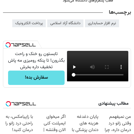
قطب پلتفرم‌های دانشگاه می‌شود
برچسب‌ها
نرم افزار حسابداری
دانشگاه آزاد اسلامی
پرداخت الکترونیک
تابستون رو خنک و راحت
بگذرون! تا پنکه رومیزی مه پاش
تخفیف داره بخرش
سفارش بده!
مطالب پیشنهادی
من نمیفهمم
پایان دغدغه
اگر میخوای
با زاپیامکس، به
وقتی زانو درد
هزینه های
ایمپلنت کنی
راحتی درد زانو را
درمان داره، چرا
دندان پزشکی با
الان وقتشه |
درمان کنید!