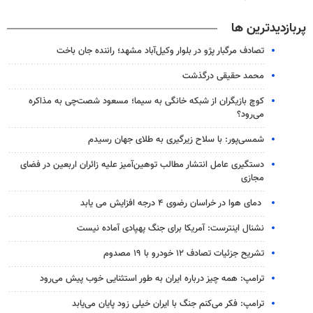
پربازدیدترین ها
تصادف مرگبار پژو در بلوار وکیل‌آباد مشهد؛ راننده جان باخت
محمد حقیقی درگذشت
کوچ بازیگران از شبکه خانگی به سیما؛ مسعود شصت‌چی به مذاکره
می‌رود؟
شمسی‌پور: با سلاح زیرگیری به طلای جهان رسیدم
دستگیری عامل انتشار مطالب توهین‌آمیز علیه زائران اربعین در فضای
مجازی
دمای هوا در خراسان رضوی ۴ درجه افزایش می یابد
نشنال اینترست: آمریکا برای جنگ پهپادی آماده نیست
تشریح جزئیات تصادف ۱۲ خودرو با ۱۹ مصدوم
ترامپ: همه چیز درباره ایران به طور استثنایی خوب پیش می‌رود
ترامپ: فکر می‌کنم جنگ با ایران خیلی زود پایان می‌یابد