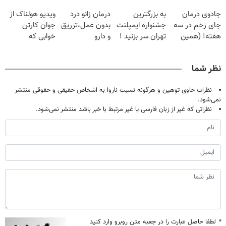
دردش رو داری
پک سفید کننده
فقط با ۲۵
جادوی درمان
به بزرگترین
درمان زانو درد
ویدیو هولناک از
تحمل میکنی؟❗
خانگی
میلیون تومان!!!
جای زخم در سه
جشنواره ایمپلنت
بدون عمل،تزریق
جوان کارتن
هفته! (همین
تهران سر بزنید !
و دارو
خوابی که
حالا رایگان
| فقط ۲۵
(◂پرسش‌نامه)
میلیاردر شد.
صحبت کنید)
میلیون !
آموزش رایگان
نظر شما
نظرات حاوی توهین و هرگونه نسبت ناروا به اشخاص حقیقی و حقوقی منتشر
نمی‌شود.
نظراتی که غیر از زبان فارسی یا غیر مرتبط با خبر باشد منتشر نمی‌شود.
*
لطفا حاصل عبارت را در جعبه متن روبرو وارد کنید