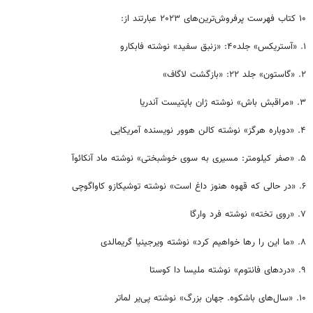
۱۰ کتاب فهرست پرفروش‌ترین‌های ۲۰۲۳ عبارتند از:
۱. «آستریکس» جلد۴۰: «زنبق سفید» نوشته فابکارو
۲. «گاستون» جلد ۲۲: «بازگشت لاگاف»
۳. «مراقبش باش» نوشته ژان باپتیست آندریا
۴. «دوباره هرگز» نوشته کالن هوور نویسنده آمریکایی
۵. «صفر کیلومتر: مسیری به سوی خوشبختی» نوشته ماد آنکائوآ
۶. «در حالی که قهوه هنوز داغ است» نوشته توشیکازو کاواگوچی
۷. «روی تخته» نوشته فرد وارگا
۸. «ما این را رها خواهیم کرد» نوشته ویرجینیا گریمالدی
۹. «دردهای فانتوم» نوشته ملیسا دا کوستا
۱۰. «سال‌های باشکوه. جهان بزرگ» نوشته پی‌یر لماتر