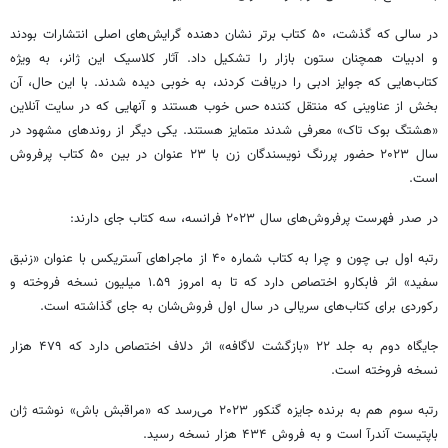
در سالی که گذشت، ۵۰ کتاب برتر نشان دهنده گرایش‌های اصلی انتشارات بودند
و ادبیات همچنان ستون بازار را تشکیل داد. آثار کلاسیک این ژانر، به ویژه
کتاب‌هایی که جوایز ادبی را دریافت کردند، به خوبی دیده شدند. با این حال، آن
بخش از عناوینی که منتقل کننده حس خوب هستند و آنهایی که در سایت آنلاین
«هشتگ بوک تاک» معرفی ‌شدند متمایز هستند. یکی دیگر از روندهای مشهود در
سال ۲۰۲۳ حضور پررنگ نویسندگان زن با ۲۳ عنوان در بین ۵۰ کتاب پرفروش
است.
در صدر فهرست پرفروش‌های سال ۲۰۲۳ فرانسه، سه کتاب جای دارند:
رتبه اول بی چون و چرا به کتاب شماره ۴۰ از ماجراهای آستریکس با عنوان «زنبق
سفید» اثر فابکارو اختصاص دارد که تا به امروز ۱.۵۹ میلیون نسخه فروخته و
رکوردی برای کتاب‌های سریالی در سال اول فروش‌شان به جای گذاشته است.
جایگاه دوم به جلد ۲۲ «بازگشت لاگافه» اثر دلاف اختصاص دارد که ۴۷۹ هزار
نسخه فروخته است.
رتبه سوم هم به برنده جایزه گنکور ۲۰۲۳ می‌رسد که «مراقبش باش» نوشته ژان
باپتیست آندرآ است و به فروش ۴۳۴ هزار نسخه رسید.