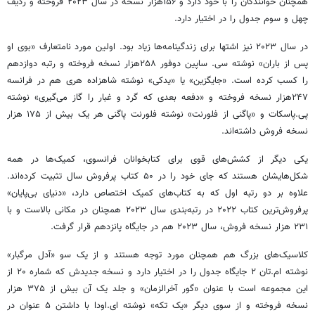
همچنان خوانندگان را با خود دارد و ۱۵۶هزار نسخه در سال ۲۰۲۳ فروخته و ردیف
چهل و سوم جدول را در اختیار دارد.
در سال ۲۰۲۳ نیز اشتها برای زندگینامه‌ها زیاد بود. اولین مورد نامتعارف «بوی او
پس از باران» نوشته سی. ساپین دوفور ۲۵۸هزار نسخه فروخته و رتبه دوازدهم
را کسب کرده است. «جایگزین» یا «یدکی» نوشته شاهزاده هری هم در فرانسه
۲۴۷هزار نسخه فروخته و «دفعه بعدی که گرد و غبار را گاز می‌گیری» نوشته
پی.پاسکات و «پاگنی از فلورنت» نوشته فلورنت پاگنی هر یک بیش از ۱۷۵ هزار
نسخه فروش داشته‌اند.
یکی دیگر از کشش‌های قوی برای کتابخوانان فرانسوی، کمیک‌ها در همه
شکل‌هایشان هستند که جای خود را در ۵۰ کتاب پرفروش سال تثبیت کرده‌اند.
علاوه بر دو رتبه اول که به کتاب‌های کمیک اختصاص دارد، «دنیای بی‌پایان»
پرفروش‌ترین کتاب ۲۰۲۲ در رتبه‌بندی سال ۲۰۲۳ همچنان در مکانی بالاست و با
۲۳۱ هزار نسخه فروش، سال ۲۰۲۳ هم در جایگاه پانزدهم قرار گرفت.
کلاسیک‌های بزرگ هم همچنان مورد توجه هستند و از یک سو «آدل مرگبار»
نوشته ام.تان ۲ جایگاه جدول را در اختیار دارد و نسخه جدیدش که شماره ۲۰ از
این مجموعه است با عنوان «گور آخرالزمان» و جلد یک آن بیش از ۳۷۵ هزار
نسخه فروخته و از سوی دیگر «یک تکه» نوشته ای.اودا با داشتن ۵ عنوان در