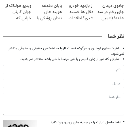
فقط با ۲۵
گیاهی
قرص
| فقط ۲۵
جادوی درمان
از بازدید خودرو
پایان دغدغه
ویدیو هولناک از
میلیون تومان!!!
میلیون !
جای زخم در سه
دلال ها خسته
هزینه های
جوان کارتن
هفته! (همین
شدی؟ اطلاعات
دندان پزشکی با
خوابی که
حالا رایگان
ماشینت رو اینجا
پک سفید کننده
میلیاردر شد.
صحبت کنید)
ثبت کن
خانگی
آموزش رایگان
نظر شما
نظرات حاوی توهین و هرگونه نسبت ناروا به اشخاص حقیقی و حقوقی منتشر
نمی‌شود.
نظراتی که غیر از زبان فارسی یا غیر مرتبط با خبر باشد منتشر نمی‌شود.
*
لطفا حاصل عبارت را در جعبه متن روبرو وارد کنید