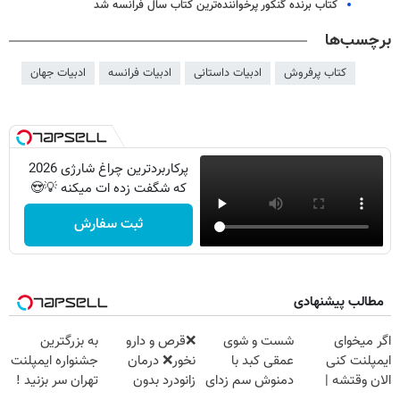
کتاب برنده گنکور پرخواننده‌ترین کتاب سال فرانسه شد
برچسب‌ها
کتاب پرفروش
ادبیات داستانی
ادبیات فرانسه
ادبیات جهان
پرکاربردترین چراغ شارژی 2026
که شگفت زده ات میکنه 💡😍
ثبت سفارش
مطالب پیشنهادی
اگر میخوای
شست و شوی
❌قرص‌ و دارو
به بزرگترین
ایمپلنت کنی
عمقی کبد با
نخور❌ درمان
جشنواره ایمپلنت
الان وقتشه |
دمنوش سم زدای
زانودرد بدون
تهران سر بزنید !