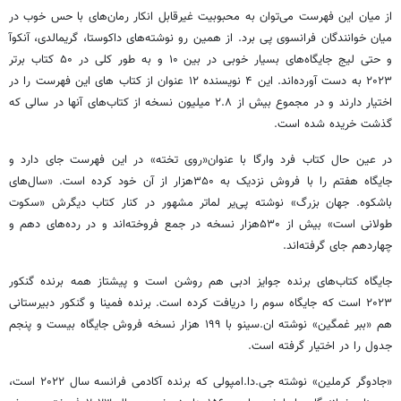
از میان این فهرست می‌توان به محبوبیت غیرقابل انکار رمان‌های با حس خوب در
میان خوانندگان فرانسوی پی برد. از همین رو نوشته‌های داکوستا، گریمالدی، آنکوآ
و حتی لیج جایگاه‌های بسیار خوبی در بین ۱۰ و به طور کلی در ۵۰ کتاب برتر
۲۰۲۳ به دست آورده‌اند. این ۴ نویسنده ۱۲ عنوان از کتاب های این فهرست را در
اختیار دارند و در مجموع بیش از ۲.۸ میلیون نسخه از کتاب‌های آنها در سالی که
گذشت خریده شده است.
در عین حال کتاب فرد وارگا با عنوان«روی تخته» در این فهرست جای دارد و
جایگاه هفتم را با فروش نزدیک به ۳۵۰هزار از آن خود کرده است. «سال‌های
باشکوه. جهان بزرگ» نوشته پی‌یر لماتر مشهور در کنار کتاب دیگرش «سکوت
طولانی است» بیش از ۵۳۰هزار نسخه در جمع فروخته‌اند و در رده‌های دهم و
چهاردهم جای گرفته‌اند.
جایگاه کتاب‌های برنده جوایز ادبی هم روشن است و پیشتاز همه برنده گنکور
۲۰۲۳ است که جایگاه سوم را دریافت کرده است. برنده فمینا و گنکور دبیرستانی
هم «ببر غمگین» نوشته ان.سینو با ۱۹۹ هزار نسخه فروش جایگاه بیست و پنجم
جدول را در اختیار گرفته است.
«جادوگر کرملین» نوشته جی.دا.امپولی که برنده آکادمی فرانسه سال ۲۰۲۲ است،