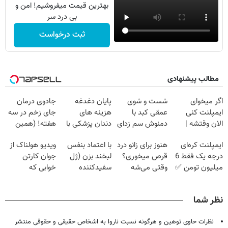
بهترین قیمت میفروشیم! امن و
بی درد سر
ثبت درخواست
مطالب پیشنهادی
اگر میخوای
شست و شوی
پایان دغدغه
جادوی درمان
ایمپلنت کنی
عمقی کبد با
هزینه های
جای زخم در سه
الان وقتشه |
دمنوش سم زدای
دندان پزشکی با
هفته! (همین
فقط با ۲۵
گیاهی
پک سفید کننده
حالا رایگان
ایمپلنت کره‌ای
هنوز برای زانو درد
با اعتماد بنفس
ویدیو هولناک از
میلیون تومان!!!
خانگی
صحبت کنید)
درجه یک فقط 6
قرص میخوری؟
لبخند بزن (ژل
جوان کارتن
میلیون تومن ✅
وقتی می‌شه
سفیدکننده
خوابی که
بدون عمل
دندان40%تخفیف)
میلیاردر شد.
درمانش کرد؟؟؟؟
آموزش رایگان
نظر شما
نظرات حاوی توهین و هرگونه نسبت ناروا به اشخاص حقیقی و حقوقی منتشر