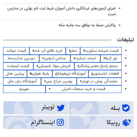
اجرای آزمون‌های غربالگری دانش آموزان شرط ثبت نام نهایی در مدارس
است
واکنش صنعا به توافق سه جانبه مکه
تبلیغات
قیمت شیشه سکوریت
سفیر
خرید طلای آب شده
قیمت موکت
تور کربلا
استند تسلیت
مداحی اربعین
دوربین مداربسته
مرجع پاسخ معتبر پزشکان
فروش مواد شیمیایی
قیمت ایمپلنت
قطعات لباسشویی
آموزشگاه تیزهوشان
بلیط هواپیما
پرشین هتل
نمایندگی بوش در تهران
بهترین جراح بینی
آموزشگاه زبان ملل
قیمت و خرید سمعک نامرئی
مهرینو