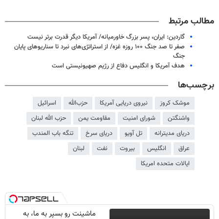
مطالب مرتبط
گاردین: ایران، پسر بزرگ خاورمیانه/ آمریکا دیگر قدرت برتر نیست
صفر تا صد جنگ ۱۰۰ روزه غزه/ از استراتژی‌های نبرد تا سناریوهای پایان
جنگ
هدف آمریکا و انگلیس دفاع از رژیم صهیونیستی است
برچسب‌ها
موشک کروز
نیروی دریایی آمریکا
حز‌ب‌الله
اسرائیل
واشنگتن
شورای امنیت
مقاومت یمن
حزب الله لبنان
دریای مدیترانه
تل آویو
دریای سرخ
تنگه باب المندب
عراق
انگلیس
بیروت
نفت
لبنان
ایالات متحده امریکا
ماشینت رو بسپر به ما، به