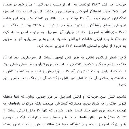
حزب‌الله در اکتبر ۱۹۸۳ توانست به ازای از دست دادن تنها ۲ مبارز خود در میدان
نبرد، ۳۰۵ سرباز اشغالگر آمریکایی و فرانسوی را بکشد. از این تعداد، ۲۲۰ نفر جزو
تفنگداران نیروی دریایی آمریکا بودند و این، بالاترین تلفات یک روزه این شاخه
نیروهای مسلح واشنگتن از «نیرد ایوو جیما» در سال ۱۹۴۵ بود. در جنگ سال
۲۰۰۶ حزب‌الله و اسراییل که در جریان آن اسراییل به جنوب لبنان حمله کرد،
حزب‌الله با وارد آوردن «تلفات غیرقابل تحمل» به نیروهای اسراییلی، آنها را مجبور
به خروج از لبنان و امضای قطعنامه ۱۷۰۱ شورای امنیت کرد.
گرچه شمار قربانیان لبنانی به طور قابل توجهی بیشتر از اسراییلی‌ها بود اما آن
جنگ به زعم همگان شکست تاکتیکی و راهبردی برای تل‌آویو بود. خیلی خیلی بهتر
است که اسراییل و متحدانش در آمریکا و اروپا پیش از تصمیم به تشدید تنش و
خشونت و رساندن آن به نقطه‌ای غیر قابل بازگشت، آن دو جنگ را به خوبی مرور
کنند!
تشدید تنش بین حزب‌الله و ارتش اسراییل در مرز جنوبی لبنان، نه تنها منطقه
کنونی جنگ را به شرق دریای مدیترانه گسترش می‌دهد بلکه می‌تواند بلافاصله به
تهدیدی جدی برای شهر حیفا تبدیل شود؛ شهری که تنها ۲۰ مایل (اندکی بیشتر از
۳۲ کیلومتر) با مرز لبنان فاصله دارد. بندر حیفا از حیث ظرفیت بارگیری، دومین
بندر بزرگ اسراییل بوده و پالایشگاه حیفا نیز سالانه بیش از ۶۶ میلیون بشکه