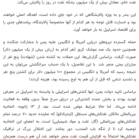
نفت خام، معادل بیش از یک میلیون بشکه نفت در روز را پالایش می‌کند.
این بندر و به ویژه پالایشگاهی که در خود جای داده است، اهداف اصلی خواهند
بود و خسارت قابل توجه به هر کدام از آنها مخصوصاً پالایشگاه، پیامدهای جدی را
برای اقتصاد اسراییل به بار خواهد آورد.
حمله گسترده نیروهای دریایی آمریکا و انگلیس علیه یمن با مشارکت جنگنده و
همچنین حدود یک صد موشک کروز (هر کدام به ارزش بیش از یک میلیون دلار)
صورت گرفت. براساس گزارش‌ها، این حملات به کشته شدن (شهادت) پنج نفر از
مبارزان یمنی منجر شد. با این تفاصیل، با یک حساب سرانگشتی می‌توان به این
نتیجه رسید که آمریکا و انگلیس در مجموع ۱۰۰ میلیون دلار برای کشتن پنج نفر
و تشدید تنشی که قبل از آن هم به اوج رسیده بود، هزینه کردند!
براساس تایید دولت یمن، تنها کشتی‌های اسراییلی یا وابسته به اسراییل در معرض
تهدید بودند و بخش عمده کشتیرانی در دریای سرخ عملاً بدون وقفه به فعالیت
ادامه می‌داد. اما حالا شرایط عوض شده است. بعد از ۱۳ ژانویه، اتحادیه
بین‌المللی مالکان نفتکش‌های مستقل (اینترتانکو) که نماینده حدود ۷۰ درصد تمام
نفتکش‌های بین‌المللی (گاز، نفت و مواد شیمیایی) است، به اعضای این اتحادیه
توصیه کرد تا از تنگه باب المندب، دور بمانند. این اختلال بزرگ در ترافیک
نفتکش‌ها احتمالاً به افزایش قیمت نفت منجر خواهد شد آن هم درست همزمان