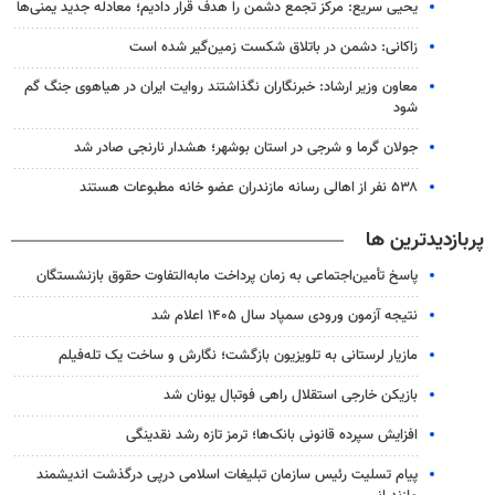
یحیی سریع: مرکز تجمع دشمن را هدف قرار دادیم؛ معادله جدید یمنی‌ها
زاکانی: دشمن در باتلاق شکست زمین‌گیر شده است
معاون وزیر ارشاد: خبرنگاران نگذاشتند روایت ایران در هیاهوی جنگ گم
شود
جولان گرما و شرجی در استان بوشهر؛ هشدار نارنجی صادر شد
۵۳۸ نفر از اهالی رسانه مازندران عضو خانه مطبوعات هستند
پربازدیدترین ها
پاسخ تأمین‌اجتماعی به زمان پرداخت مابه‌التفاوت حقوق بازنشستگان
نتیجه آزمون ورودی سمپاد سال ۱۴۰۵ اعلام شد
مازیار لرستانی به تلویزیون بازگشت؛ نگارش و ساخت یک تله‌فیلم
بازیکن خارجی استقلال راهی فوتبال یونان شد
افزایش سپرده قانونی بانک‌ها؛ ترمز تازه رشد نقدینگی
پیام تسلیت رئیس سازمان تبلیغات اسلامی درپی درگذشت اندیشمند