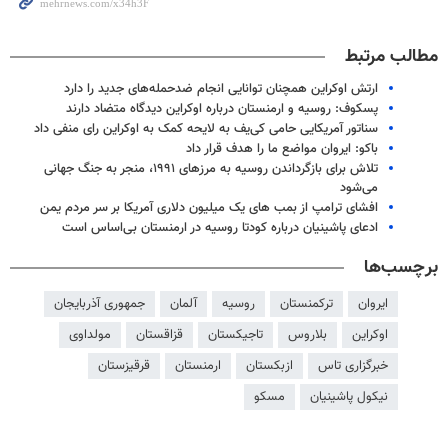
مطالب مرتبط
ارتش اوکراین همچنان توانایی انجام ضدحمله‌های جدید را دارد
پسکوف: روسیه و ارمنستان درباره اوکراین دیدگاه متضاد دارند
سناتور آمریکایی حامی کی‌یف به لایحه کمک به اوکراین رای منفی داد
باکو: ایروان مواضع ما را هدف قرار داد
تلاش برای بازگرداندن روسیه به مرزهای ۱۹۹۱، منجر به جنگ جهانی
می‌شود
افشای ترامپ از بمب ‌های یک میلیون دلاری آمریکا بر سر مردم یمن
ادعای پاشینیان درباره کودتا روسیه در ارمنستان بی‌اساس است
برچسب‌ها
ایروان
ترکمنستان
روسیه
آلمان
جمهوری آذربایجان
اوکراین
بلاروس
تاجیکستان
قزاقستان
مولداوی
خبرگزاری تاس
ازبکستان
ارمنستان
قرقیزستان
نیکول پاشینیان
مسکو