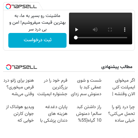
ماشینت رو بسپر به ما، به
بهترین قیمت میفروشیم! امن و
بی درد سر
ثبت درخواست
مطالب پیشنهادی
اگر میخوای
شست و شوی
فرم خود را در
هنوز برای زانو درد
ایمپلنت کنی
عمقی کبد با
بزرگترین
قرص میخوری؟
الان وقتشه |
دمنوش سم زدای
جشنواره ایمپلنت
وقتی می‌شه
فقط با ۲۵
گیاهی
تهران پر کنید ! |
بدون عمل
چرا درد زانو را
راز داشتن کبد
پایان دغدغه
ویدیو هولناک از
میلیون تومان!!!
فقط ۲۵ میلیون
درمانش کرد؟؟؟؟
تحمل می‌کنی؟
سالم! دمنوش
هزینه های
جوان کارتن
خیلی ساده
10 گیاه(55%
دندان پزشکی با
خوابی که
درمنزل درمانش
تخفیف)
پک سفید کننده
میلیاردر شد.
کن
خانگی
آموزش رایگان