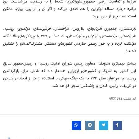
مرزها و تمامیت ارضی جمهوری‌های(تجزیه شده) را به رسمیت می‌شناسد. این
بیانیه درباره مساله اوکراین را هم صدق می‌کند و اگر آن را از بین ببریم، ممکن
است همه چیز از بین برود.
(ارمنستان، جمهوری آذربایجان، بلاروس، قزاقستان، قرقیزستان، مولداوی، روسیه،
تاجیکستان، ترکمنستان، اوکراین و ازبکستان، ۲۱ دسامبر ۱۹۹۱ با پروتکل‌های «آلما-آتا»
موافقت کرده و به طور رسمی سازمان کشورهای مستقل مشترک‌المنافع را تشکیل
دادند.)
پیشتر دیمیتری مدودف، معاون رییس شورای امنیت روسیه و رییس‌جمهور سابق
این کشور به آمریکا و کشورهای اروپایی هشدار داد که تلاش برای بازگرداندن
روسیه به مرزهای سال ۱۹۹۱ به یک جنگ جهانی با استفاده از کل زرادخانه راهبردی
در کی‌یف، برلین، لندن و واشنگتن منجر خواهد شد.
کد مطلب
6031392