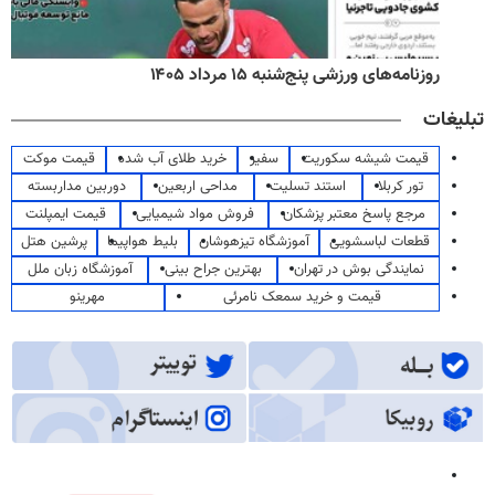
روزنامه‌های ورزشی پنج‌شنبه ۱۵ مرداد ۱۴۰۵
تبلیغات
قیمت شیشه سکوریت
سفیر
خرید طلای آب شده
قیمت موکت
تور کربلا
استند تسلیت
مداحی اربعین
دوربین مداربسته
مرجع پاسخ معتبر پزشکان
فروش مواد شیمیایی
قیمت ایمپلنت
قطعات لباسشویی
آموزشگاه تیزهوشان
بلیط هواپیما
پرشین هتل
نمایندگی بوش در تهران
بهترین جراح بینی
آموزشگاه زبان ملل
قیمت و خرید سمعک نامرئی
مهرینو