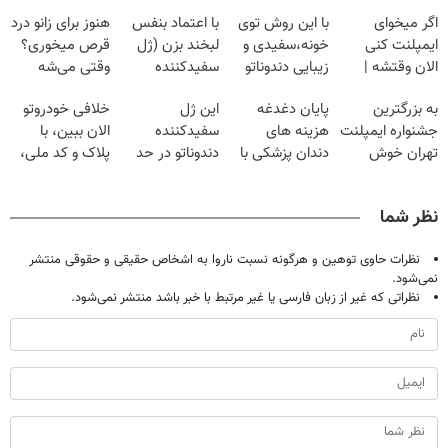
اگر میخوای
با این روش توی
با اعتماد بنفس
هنوز برای زانو درد
ایمپلنت کنی
خونه،سفیدی و
لبخند بزن (ژل
قرص میخوری؟
الان وقتشه |
زیبایی دندوناتو
سفیدکننده
وقتی می‌شه
فقط با ۲۵
برگردون
دندان40%تخفیف)
بدون عمل
به بزرگترین
پایان دغدغه
این ژل
خلافی خودروتو
میلیون تومان!!!
(40%off)
درمانش کرد؟؟؟؟
جشنواره ایمپلنت
هزینه های
سفیدکننده
الان ببین، با
تهران خوش
دندان پزشکی با
دندوناتو در حد
پلاک و کد ملی،
اومدید! | فقط
پک سفید کننده
لمینت سفید
بدون نیاز به
۲۵ میلیون !
خانگی
میکنه
مراجعه حضوری
نظر شما
(40%تخفیف)
نظرات حاوی توهین و هرگونه نسبت ناروا به اشخاص حقیقی و حقوقی منتشر
نمی‌شود.
نظراتی که غیر از زبان فارسی یا غیر مرتبط با خبر باشد منتشر نمی‌شود.