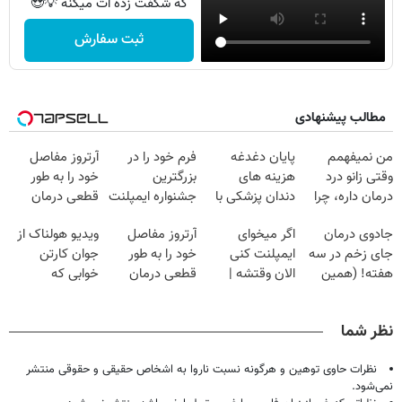
که شگفت زده ات میکنه 💡😍
ثبت سفارش
مطالب پیشنهادی
من نمیفهمم
پایان دغدغه
فرم خود را در
آرتروز مفاصل
وقتی زانو درد
هزینه های
بزرگترین
خود را به طور
درمان داره، چرا
دندان پزشکی با
جشنواره ایمپلنت
قطعی درمان
دردش رو داری
پک سفید کننده
تهران پر کنید ! |
کنید!
جادوی درمان
اگر میخوای
آرتروز مفاصل
ویدیو هولناک از
تحمل میکنی؟❗
خانگی
فقط ۲۵ میلیون
◂پرسش‌نامه▸
جای زخم در سه
ایمپلنت کنی
خود را به طور
جوان کارتن
هفته! (همین
الان وقتشه |
قطعی درمان
خوابی که
حالا رایگان
فقط با ۲۵
کنید!
میلیاردر شد.
صحبت کنید)
میلیون تومان!!!
◗پرسش‌نامه◖
آموزش رایگان
نظر شما
نظرات حاوی توهین و هرگونه نسبت ناروا به اشخاص حقیقی و حقوقی منتشر
نمی‌شود.