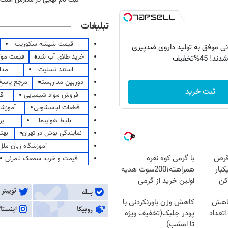
تبلیغات
قیمت شیشه سکوریت
انی موفق به تولید داروی ضدپیری
خرید طلای آب شده
قیمت مو
دند! 45%تخفیف
استند تسلیت
مدا
دوربین مداربسته
مرجع پاسخ 
ثبت خرید
فروش مواد شیمیایی
قی
قطعات لباسشویی
آموزشگ
بلیط هواپیما
پر
نمایندگی بوش در تهران
بهت
آموزشگاه زبان ملل
قرص
با گرمی کوه نقره
قیمت و خرید سمعک نامرئی
کبار
همراهته؛200سوت هدیه
کن
اولین خرید از گرمی
کاهش
کاهش وزن باورنکردنی با
تعداد
پودر جلبک(تخفیف ویژه
تا امشب)