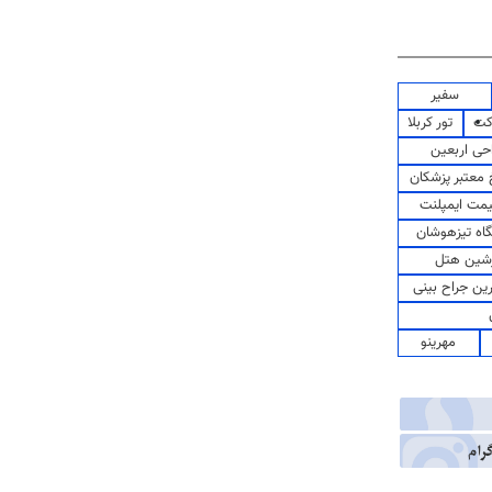
سفیر
کت
تور کربلا
حی اربعین
معتبر پزشکان
مت ایمپلنت
اه تیزهوشان
شین هتل
رین جراح بینی
مهرینو