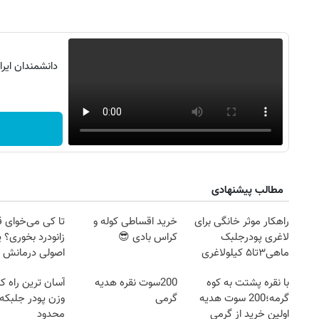
دانشمندان ایر
ش
مطالب پیشنهادی
راهکار موثر خانگی برای
خرید اقساطی کوله و
تا کی می‌خوای 
لاغری پودرجلبک
کراس بادی 😎
زانودرد بخوری؟ ی
ماهی۳تا۵ کیلولاغری
اصولی درمانش 
با نقره پشتت به کوه
200سوت نقره هدیه
آسان ترین راه 
گرمه؛200 سوت هدیه
گرمی
وزن پودر جلبکه!
اولین خرید از گرمی
محدود