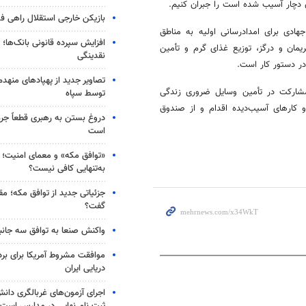
ن دچار آسیب شده است را جبران کنیم.
بازیکن خارجی استقلال راهی فو
 جهادی برای امدادرسانی اولیه به مناطق
افزایش سپرده قانونی بانک‌ها؛ ت
ریمان و
درگز
، توزیع غذای گرم و تأمین
نقدینگی
در دستور کار است.
تصاویر جدید از پهپادهای منهدم
 مشارکت در تأمین وسایل ضروری زندگی
توسط سپاه
 کارهای آسیب‌دیده اقدام و از صندوق
دروغ بستن به رهبری قطعاً جرم
است
«توافق مکه» و معمای امنیت؛ چ
به‌تنهایی کافی نیست؟
جزئیاتی جدید از توافق مکه؛ مق
گفت؟
واکنش صنعا به توافق سه جانب
موافقت مشروط آمریکا برای بر
دریایی ایران
اجرای آزمون‌های غربالگری دان
ثبت نام نهایی در مدارس است