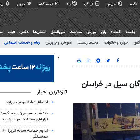
تلگرام
سروش
آی گپ
بله
اینستاگرام
توییتر
روبی
جامعه
اقتصاد
بازار
ورزش
سیاست
بین‌الملل
استان‌ها
عکس
فیلم
مج
گری
جوان و خانواده
محیط زیست
آموزش و پرورش
رفاه و خدمات اجتماعی
گان سیل در خراسان
تازه‌ترین اخبار
اجتماع شبانه مردم خرم‌آباد
۱۶۰ شب همراهی؛ مردم گلستا
قرارهای شبانه حاضر می‌شوند
تدا
همبستگی