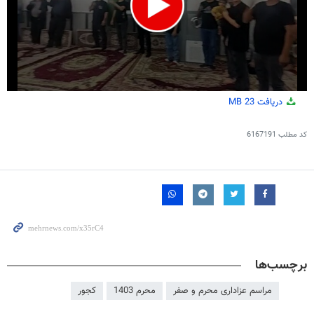
0
دریافت
23 MB
seconds
of
1
کد مطلب
6167191
minute,
41
seconds
برچسب‌ها
مراسم عزاداری محرم و صفر
محرم 1403
کجور