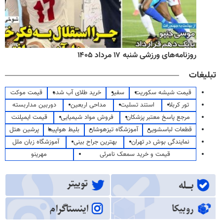
روزنامه‌های ورزشی شنبه ۱۷ مرداد ۱۴۰۵
تبلیغات
قیمت شیشه سکوریت
سفیر
خرید طلای آب شده
قیمت موکت
تور کربلا
استند تسلیت
مداحی اربعین
دوربین مداربسته
مرجع پاسخ معتبر پزشکان
فروش مواد شیمیایی
قیمت ایمپلنت
قطعات لباسشویی
آموزشگاه تیزهوشان
بلیط هواپیما
پرشین هتل
نمایندگی بوش در تهران
بهترین جراح بینی
آموزشگاه زبان ملل
قیمت و خرید سمعک نامرئی
مهرینو