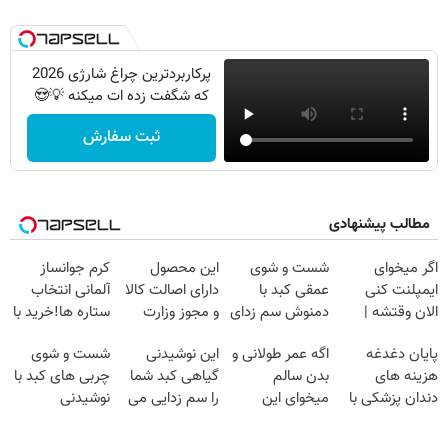
پرکاربردترین چراغ شارژی 2026
که شگفت زده ات میکنه 💡😍
ثبت سفارش
مطالب پیشنهادی
اگر میخوای
شست و شوی
این محصول
کرم جوانساز
ایمپلنت کنی
عمقی کبد با
دارای اصالت کالا
آلمانی انتخاب
الان وقتشه |
دمنوش سم زدای
و مجوز وزارت
ستاره ها!خرید با
فقط با ۲۵
گیاهی
بهداشت
تخفیف
پایان دغدغه
اگه عمر طولانی و
این نوشیدنی
شست و شوی
میلیون تومان!!!
است(55%تخفیف)
هزینه های
بدن سالم
گیاهی کبد شما
چربی های کبد با
دندان پزشکی با
میخوای این
را سم زدایی می
نوشیدنی
پک سفید کننده
نوشیدنی رو با
کند (با ضمانت
گیاهی(55%تخفیف)
خانگی
تخفیف بخر
مرجوعی)