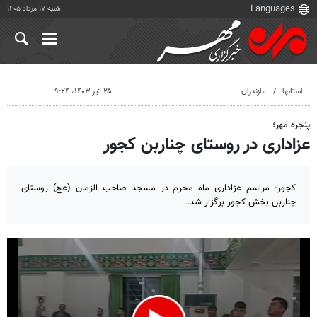
شنبه ۱۷ مرداد ۱۴۰۵
استانها
مازندران
۲۵ تیر ۱۴۰۳، ۹:۲۴
پنجره مهر؛
عزاداری در روستای چناربن کجور
کجور- مراسم عزاداری ماه محرم در مسجد صاحب الزمان (عج) روستای
چناربن بخش کجور برگزار شد.