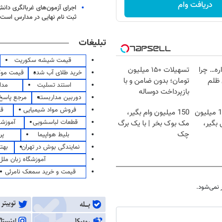
دریافت وام
اجرای آزمون‌های غربالگری دان
ثبت نام نهایی در مدارس است
تبلیغات
قیمت شیشه سکوریت
اره… چرا
تسهیلات ۱۵۰ میلیون
خرید طلای آب شده
قیمت مو
 ظلم
تومان؛ بدون ضامن و با
استند تسلیت
مدا
بازپرداخت دوساله
دوربین مداربسته
مرجع پاسخ 
فروش مواد شیمیایی
قی
17 میخوای؟ 150 میلیون
150 میلیون وام بگیر،
قطعات لباسشویی
آموزشگ
 بگیر،
مک بوک بخر | با یک برگ
چک
بلیط هواپیما
پر
نمایندگی بوش در تهران
بهت
آموزشگاه زبان ملل
قیمت و خرید سمعک نامرئی
نمی‌شود.