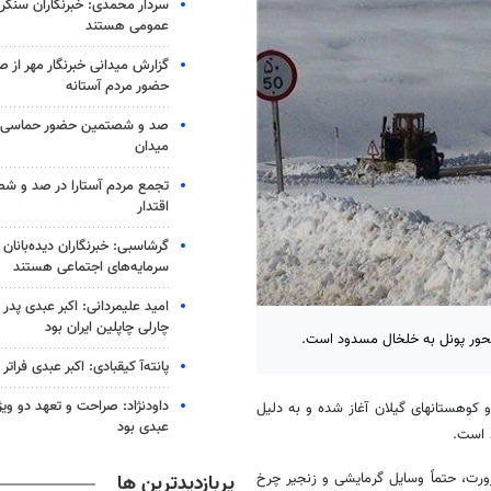
سردار محمدی: خبرنگاران سنگربا
عمومی هستند
گزارش میدانی خبرنگار مهر از
حضور مردم آستانه
صد و شصتمین حضور حماسی لن
میدان
تجمع مردم آستارا در صد و 
اقتدار
گرشاسبی: خبرنگاران دیده‌بانان
سرمایه‌های اجتماعی هستند
امید علیمردانی: اکبر عبدی پدر
چارلی چاپلین ایران بود
محور پونل به خلخال مسدود است.
پانته‌آ کیقبادی: اکبر عبدی فراتر 
داودنژاد: صراحت و تعهد دو ویژگ
و
کوهستانهای
گیلان آغاز شده و به دلیل
عبدی بود
 است.
رت، حتماً وسایل گرمایشی و زنجیر چرخ
پربازدیدترین ها