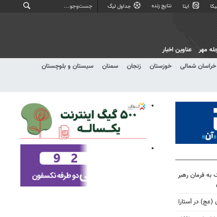
نتایج زنده
کا
ایتا
جداول لیگ
له مهر
عناوین اخبار
خراسان شمالی
خوزستان
زنجان
سمنان
سیستان و بلوچستان
 به فرمان رهبر
 (عج) در آستارا