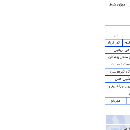
ش آموزان شرط
سفیر
کت
تور کربلا
حی اربعین
معتبر پزشکان
مت ایمپلنت
اه تیزهوشان
شین هتل
رین جراح بینی
مهرینو