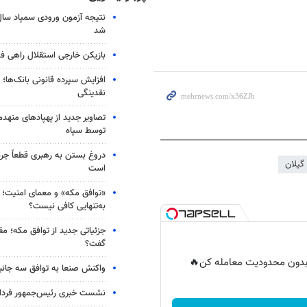
شد
بازیکن خارجی استقلال راهی فو
افزایش سپرده قانونی بانک‌ها؛ ت
نقدینگی
تصاویر جدید از پهپادهای منهدم
توسط سپاه
دروغ بستن به رهبری قطعاً جرم
گیلان
است
«توافق مکه» و معمای امنیت؛ چ
به‌تنهایی کافی نیست؟
جزئیاتی جدید از توافق مکه؛ مق
گفت؟
ر بدون محدودیت معامله کن🔥
واکنش صنعا به توافق سه جانب
نشست خبری رئیس‌جمهور فردا ب