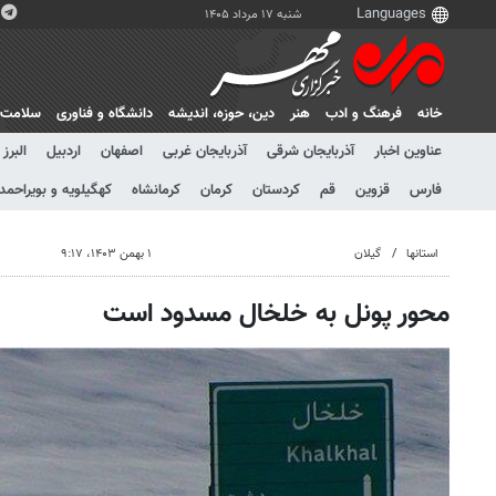
شنبه ۱۷ مرداد ۱۴۰۵
خانه
فرهنگ و ادب
هنر
دين، حوزه، انديشه
دانشگاه و فناوری
سلامت
عناوین اخبار
آذربایجان شرقی
آذربایجان غربی
اصفهان
اردبیل
البرز
فارس
قزوین
قم
کردستان
کرمان
کرمانشاه
کهگیلویه و بویراحمد
استانها
گیلان
۱ بهمن ۱۴۰۳، ۹:۱۷
محور پونل به خلخال مسدود است