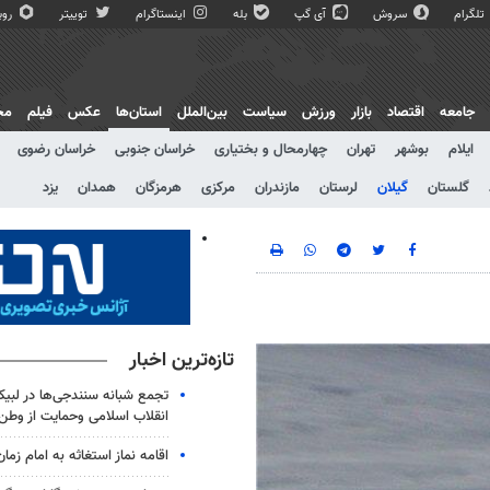
تلگرام
سروش
آی گپ
بله
اینستاگرام
توییتر
روبی
جامعه
اقتصاد
بازار
ورزش
سیاست
بین‌الملل
استان‌ها
عکس
فیلم
مج
ایلام
بوشهر
تهران
چهارمحال و بختیاری
خراسان جنوبی
خراسان رضوی
گلستان
گیلان
لرستان
مازندران
مرکزی
هرمزگان
همدان
یزد
تازه‌ترین اخبار
تجمع شبانه سنندجی‌ها در لبیک
انقلاب اسلامی وحمایت از وطن
اقامه نماز استغاثه به امام زمان