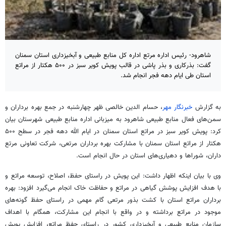
شاهرود- رئیس اداره مرتع اداره کل منابع طبیعی و آبخیزداری استان سمنان
گفت: بذرکاری و بذر پاشی در قالب پویش کویر سبز در ۵۰۰ هکتار از مراتع
استان طی ایام دهه فجر انجام شد.
به گزارش
خبرنگار مهر
، حسام
الدین
خالصی ظهر چهارشنبه در جمع بهره برداران و
سمن‌های فعال منابع طبیعی شاهرود به میزبانی اداره منابع طبیعی شهرستان بیان
کرد: پویش کویر سبز در مراتع استان سمنان در ایام الله دهه فجر در سطح ۵۰۰
هکتار از مراتع استان سمنان با مشارکت بهره برداران مرتعی، شرکت تعاونی مرتع
داران، شوراها و دهیاری‌های استان در حال انجام است.
وی با بیان اینکه اظهار داشت: این پویش در راستای حفظ، اصلاح، توسعه مراتع و
با هدف افزایش پوشش گیاهی در مراتع و حفاظت خاک انجام می‌گیرد افزود: بهره
برداران مراتع استان با کشت
بذور
مرتعی گام مهمی در راستای حفظ گونه‌های
موجود در مراتع برداشته و در واقع با انجام این مشارکت، همگام با اهداف
سازمان منابع طبیعی و آبخیزداری کشور در راستای حفظ مراتع، افزایش پویش