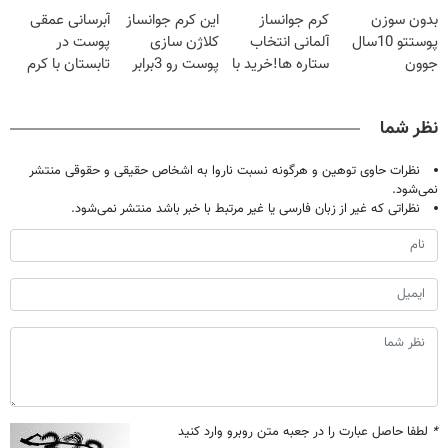
20سال جوون
آلمانی(تخفیف
😳! خرید با
بدون سوزن
کرم جوانساز
این کرم جوانساز
آبرسانی عمقی
شدی🔥
ویژه تا امشب)
تخفیف ویژه
پوستتو 10سال
آلمانی انتخاب
کلاژن سازی
پوست در
جوون
ستاره ها!خرید با
پوست رو 3برابر
تابستان با کرم
کن50%تخفیف
تخفیف
میکنه50%تخفیف
جوانساز آلمانی!
پاییزی
🔥
نظر شما
نظرات حاوی توهین و هرگونه نسبت ناروا به اشخاص حقیقی و حقوقی منتشر
نمی‌شود.
نظراتی که غیر از زبان فارسی یا غیر مرتبط با خبر باشد منتشر نمی‌شود.
*
لطفا حاصل عبارت را در جعبه متن روبرو وارد کنید