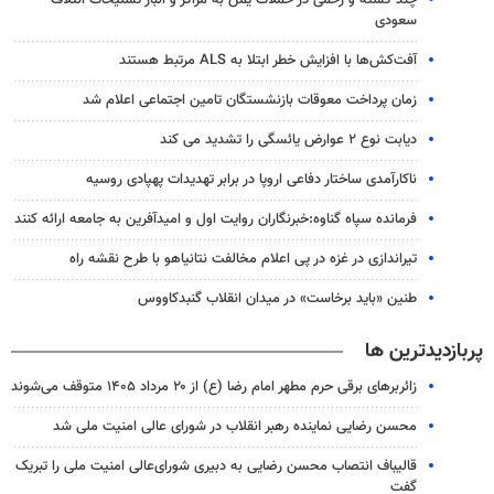
چند کشته و زخمی در حملات یمن به مراکز و انبار تسلیحات ائتلاف
سعودی
آفت‌کش‌ها با افزایش خطر ابتلا به ALS مرتبط هستند
زمان پرداخت معوقات بازنشستگان تامین اجتماعی اعلام شد
دیابت نوع ۲ عوارض یائسگی را تشدید می کند
ناکارآمدی ساختار دفاعی اروپا در برابر تهدیدات پهپادی روسیه
فرمانده سپاه گناوه:خبرنگاران روایت اول و امیدآفرین به جامعه ارائه کنند
تیراندازی در غزه در پی اعلام مخالفت نتانیاهو با طرح نقشه راه
طنین «باید برخاست» در میدان انقلاب گنبدکاووس
پربازدیدترین ها
زائربرهای برقی حرم مطهر امام رضا (ع) از ۲۰ مرداد ۱۴۰۵ متوقف می‌شوند
محسن رضایی نماینده رهبر انقلاب در شورای عالی امنیت ملی شد
قالیباف انتصاب محسن رضایی به دبیری شورای‌عالی امنیت ملی را تبریک
گفت