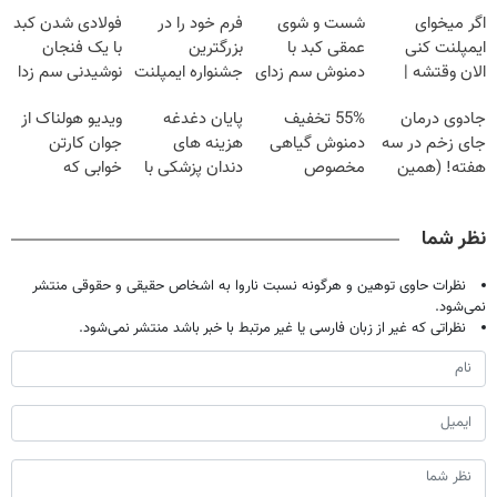
اگر میخوای
شست و شوی
فرم خود را در
فولادی شدن کبد
ایمپلنت کنی
عمقی کبد با
بزرگترین
با یک فنجان
الان وقتشه |
دمنوش سم زدای
جشنواره ایمپلنت
نوشیدنی سم زدا
فقط با ۲۵
گیاهی
تهران پر کنید ! |
جادوی درمان
55% تخفیف
پایان دغدغه
ویدیو هولناک از
میلیون تومان!!!
فقط ۲۵ میلیون
جای زخم در سه
دمنوش گیاهی
هزینه های
جوان کارتن
هفته! (همین
مخصوص
دندان پزشکی با
خوابی که
حالا رایگان
کبد(بزن اینجا)
پک سفید کننده
میلیاردر شد.
صحبت کنید)
خانگی
آموزش رایگان
نظر شما
نظرات حاوی توهین و هرگونه نسبت ناروا به اشخاص حقیقی و حقوقی منتشر
نمی‌شود.
نظراتی که غیر از زبان فارسی یا غیر مرتبط با خبر باشد منتشر نمی‌شود.