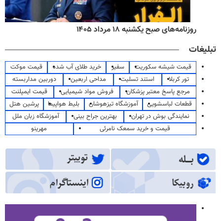
روزنامه‌های صبح یکشنبه ۱۸ مرداد ۱۴۰۵
تبلیغات
قیمت شیشه سکوریت
سفیر
خرید طلای آب شده
قیمت موکت
تور کربلا
استند تسلیت
مداحی اربعین
دوربین مداربسته
مرجع پاسخ معتبر پزشکان
فروش مواد شیمیایی
قیمت ایمپلنت
قطعات لباسشویی
آموزشگاه تیزهوشان
بلیط هواپیما
پرشین هتل
نمایندگی بوش در تهران
بهترین جراح بینی
آموزشگاه زبان ملل
قیمت و خرید سمعک نامرئی
مهرینو