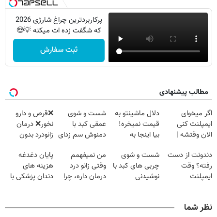
پرکاربردترین چراغ شارژی 2026
که شگفت زده ات میکنه 💡😍
ثبت سفارش
مطالب پیشنهادی
اگر میخوای
دلال ماشینتو به
شست و شوی
❌قرص‌ و دارو
ایمپلنت کنی
قیمت نمیخره!
عمقی کبد با
نخور❌ درمان
الان وقتشه |
بیا اینجا به
دمنوش سم زدای
زانودرد بدون
فقط با ۲۵
قیمت
گیاهی
قرص
دندونت از دست
شست و شوی
من نمیفهمم
پایان دغدغه
میلیون تومان!!!
بفروش*فقط
رفته؟ وقت
چربی های کبد با
وقتی زانو درد
هزینه های
خریدار واقعی*
ایمپلنت
نوشیدنی
درمان داره، چرا
دندان پزشکی با
دیجیتاله
گیاهی(55%تخفیف)
دردش رو داری
پک سفید کننده
تحمل میکنی؟❗
خانگی
نظر شما