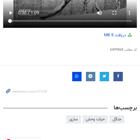
دریافت
8 MB
کد مطلب
6409868
برچسب‌ها
جنگل
حیات وحش
ساری