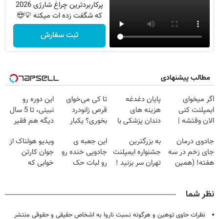
پرکاربردترین چراغ شارژی 2026
که شگفت زده ات میکنه 💡😍
ثبت سفارش
مطالب پیشنهادی
اگر میخوای
پایان دغدغه
تا کی می‌خوای
این دوره رو
ایمپلنت کنی
هزینه های
قرص زانودرد
نبینی، تا 5 سال
الان وقتشه |
دندان پزشکی با
بخوری؟ یکبار
دیگه هم فقیر
فقط با ۲۵
پک سفید کننده
اصولی درمانش
می‌مونی! همین
جادوی درمان
به بزرگترین
این جعبه ی
ویدیو هولناک از
میلیون تومان!!!
خانگی
کن
الان ثبت نام کن
جای زخم در سه
جشنواره ایمپلنت
جادویی خنده رو
جوان کارتن
هفته! (همین
تهران سر بزنید !
رو لبات حک
خوابی که
حالا رایگان
| فقط ۲۵
میکنه
میلیاردر شد.
صحبت کنید)
میلیون !
خرید40%تخفیف
آموزش رایگان
نظر شما
نظرات حاوی توهین و هرگونه نسبت ناروا به اشخاص حقیقی و حقوقی منتشر