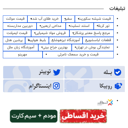
تبلیغات
قیمت شیشه سکوریت
سفیر
خرید طلای آب شده
قیمت موکت
تور کربلا
استند تسلیت
مداحی اربعین
دوربین مداربسته
مرجع پاسخ معتبر پزشکان
فروش مواد شیمیایی
قیمت ایمپلنت
قطعات لباسشویی
آموزشگاه تیزهوشان
بلیط هواپیما
پرشین هتل
نمایندگی بوش در تهران
بهترین جراح بینی
آموزشگاه زبان ملل
قیمت و خرید سمعک نامرئی
مهرینو