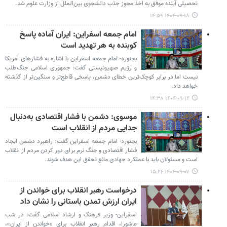
تحصیلی آینده موفق به اخذ مجوز جذب دانشجوی بین‌الملل از وزارت علوم شد.
۱۴۰۴-۰۹-۱۸ ۱۴:۵۹
امام جمعه اسفراین: ایران آماده پاسخ
کوبنده به هر تهدید است
بجنورد- امام جمعه اسفراین با اشاره به فشارهای آمریکا
و رژیم صهیونیستی گفت: جمهوری اسلامی جنگ‌طلب
نیست اما در برابر کوچک‌ترین خطای دشمن، پاسخی قاطع‌تر و سنگین‌تر از گذشته
خواهد داد.
۱۴۰۴-۰۹-۱۴ ۱۴:۳۸
موسوی: دشمن با فشار اقتصادی به‌دنبال
جدایی مردم از انقلاب است
بجنورد- امام جمعه اسفراین گفت: راهبرد دشمن ایجاد
فشار اقتصادی و جنگ نرم برای دور کردن مردم از انقلاب
است و مسئولان باید با عملکرد جهادی مانع تحقق این هدف شوند.
۱۴۰۴-۰۹-۰۷ ۱۵:۲۶
درخواست رهبر انقلاب برای خواندن از
ایران ارزش تمدن باستانی را نشان داد
اسفراین- وزیر فرهنگ و ارشاد اسلامی گفت: در شب
عاشورا، اقدام رهبر انقلاب برای «خواندن از ایران»،