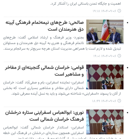
اهمیت و جایگاه تمدن باستانی ایران را آشکار کرد.
۱۴۰۴-۰۹-۰۶ ۱۹:۱۸
صالحی: طرح‌های نیمه‌تمام فرهنگی آیینه
دق هنرمندان است
بجنورد- وزیر فرهنگ و ارشاد اسلامی گفت: طرح‌های
ناتمام فرهنگی و هنری به آیینه دق هنرمندان و مسئولان
تبدیل شده و لازم است با همراهی مدیریت استان هرچه سریع‌تر به سرانجام برسند.
۱۴۰۴-۰۹-۰۶ ۱۹:۰۱
قوامی: خراسان شمالی گنجینه‌ای از مفاخر
و مشاهیر است
اسفراین- نماینده اسفراین، بام و صفی‌آباد گفت: خراسان
شمالی دارای مفاخر و مشاهیر بسیاری است که بخشی
از آنان با پسوند «اسفراینی» شناخته می‌شوند و باید به نسل آینده معرفی شوند.
۱۴۰۴-۰۹-۰۶ ۱۸:۴۹
نوری: ابوالعباس اسفراینی ستاره درخشان
فرهنگ خراسان شمالی است
اسفراین- استاندار خراسان شمالی گفت: ابوالعباس
اسفراینی همچون ستاره‌ای درخشان در فرهنگ این خطه
می‌درخشد و نام و منش او باید بیش از گذشته معرفی و پاس داشته شود.