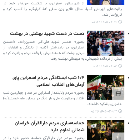
از شهرستان اسفراین، با شکست حریفان خود در
رقابت‌های قهرمانی آسیا، مدال طلای وزن منفی ۵۲ کیلوگرم را کسب کرد و
تاریخ‌ساز شد.
۱۴۰۵-۰۴-۲۶ ۰۸:۵۴
دست در دست شهید بهشتی در بهشت
بجنورد- همسر شهید علی‌اکبر حسین‌زاده، دادستان
اسفراین، در یادداشتی آکنده از دلتنگی و افتخار، از
مردی نوشت که همه عمرش را وقف مردم و ولایت کرد و
پیش از فرمانده شهیدش، به میهمانی بهشت رفت.
۱۴۰۵-۰۴-۰۷ ۱۰:۵۲
۱۰۴ شب ایستادگی مردم اسفراین پای
آرمان‌های انقلاب اسلامی
بجنورد- مردم ولایتمدار اسفراین در صد و چهارمین شب
اقتدار و مقاومت ملی، بار دیگر در میدان امام خمینی(ره)
حضوری باشکوه داشتند.
۱۴۰۵-۰۳-۲۳ ۰۵:۲۶
حماسه‌سازی مردم دارالقرآن خراسان
شمالی تداوم دارد
بجنورد- مردم دیار داراقرآن حماسه حضور خود را در