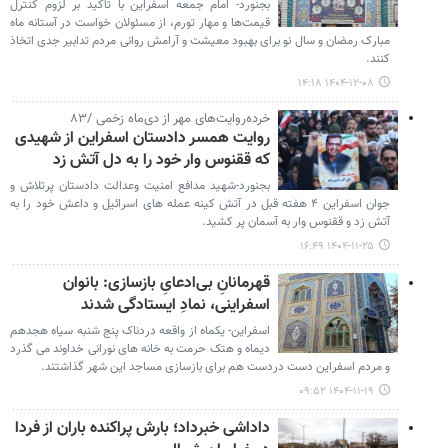
بجنورد- امام جمعه اسفراین با تأکید بر لزوم کنترل
قیمت‌ها و مهار تورم، از مسئولان خواست در آستانه ماه
مبارک رمضان و سال نو برای بهبود معیشت و آرامش روانی مردم تدابیر جدی اتخاذ
کنند.
۱۴۰۴-۱۲-۰۸ ۱۴:۱۸
خرده‌روایت‌های مهر از دی‌ماه زخمی /۸۳
روایت همسر دادستان اسفراین از شهیدی
که ققنوس وار خود را به دل آتش زد
بجنورد-شهید مدافع امنیت وعدالت دادستان پرتلاش و
جوان اسفراین ۴ هفته قبل در آتش کینه عمله های اسرائیل و داعش خود را به
آتش زد و ققنوس وار به آسمان پر کشید.
۱۴۰۴-۱۱-۲۵ ۱۶:۴۹
قهرمانانِ بی‌ادعایِ بازسازی: بانوان
اسفراینی، نمادِ ایستادگی شدند
اسفراین- یکماه از واقعه دردناک پنج شنبه سیاه هجدهم
دیماه و هتک حرمت به خانه های نورانی خداوند می گذرد
و مردم اسفراین دست دردست هم برای بازسازی مساجد این شهر گذاشتند.
۱۴۰۴-۱۱-۱۹ ۰۹:۵۲
داداشی خبرداد؛ بارش پراکنده باران از فردا