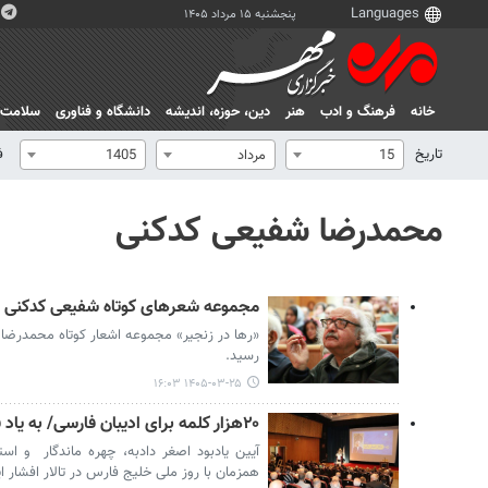
پنجشنبه ۱۵ مرداد ۱۴۰۵
خانه
فرهنگ و ادب
هنر
دين، حوزه، انديشه
دانشگاه و فناوری
سلامت
تاریخ
ف
15
مرداد
1405
محمدرضا شفیعی کدکنی
مجموعه شعرهای کوتاه شفیعی کدکنی 
«رها در زنجیر» مجموعه اشعار کوتاه محمدرضا
رسید.
۱۴۰۵-۰۳-۲۵ ۱۶:۰۳
۲۰هزار کلمه برای ادیبان فارسی/ به یاد فلسفه‌دان ایران دوست
آیین یادبود اصغر دادبه، چهره ماندگار و اس
همزمان با روز ملی خلیج فارس در تالار افشار ای