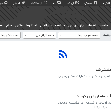
تلگرام
سروش
آی گپ
بله
اینستاگرام
توییتر
روبی
جامعه
اقتصاد
بازار
ورزش
سیاست
بین‌الملل
استان‌ها
عکس
فیلم
مج
یلترها
همه سرویس‌ها
همه انواع خبر
همه باکس‌ها
منتشر شد
 شفیعی کدکنی در انتشارات سخن به چاپ
تاد ادبیات و فلسفه، در مؤسسه دهخدا،
ن مرکز برگزار شد.