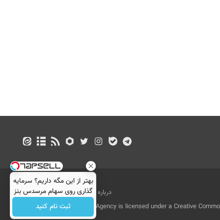
بهتر از این مگه داریم؟ سرمایه
گذاری روی سهام مرسدس بنز
درباره ما
تماس با ما
بازرگانی
ثبت نام کنید
All Content by Mehr News Agency is licensed under a Creative Commons
License.