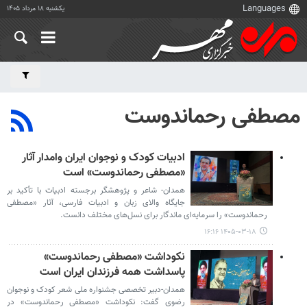
یکشنبه ۱۸ مرداد ۱۴۰۵
مصطفی رحماندوست
ادبیات کودک و نوجوان ایران وامدار آثار
«مصطفی رحماندوست» است
همدان- شاعر و پژوهشگر برجسته ادبیات با تأکید بر
جایگاه والای زبان و ادبیات فارسی، آثار «مصطفی
رحماندوست» را سرمایه‌ای ماندگار برای نسل‌های مختلف دانست.
۱۴۰۵-۰۳-۱۸ ۱۶:۱۶
نکوداشت «مصطفی رحماندوست»
پاسداشت همه فرزندان ایران است
همدان-دبیر تخصصی جشنواره ملی شعر کودک و نوجوان
رضوی گفت: نکوداشت «مصطفی رحماندوست» در