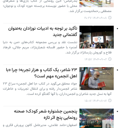
بندرعباس- آئین رونمایی از کتاب بازی‌ها و شعرهای
محلی با حضور نویسنده برجسته حوزه کودک و نوجوان؛
مصطفی رحماندوست برگزار شد.
۱۴۰۴-۰۹-۰۸ ۲۰:۲۷
تأکید بر توجه به ادبیات نوزادان به‌عنوان
گفتمانی جدید
نشست نقد و بررسی مجموعه کتاب‌های «من به دنیا
آمدم» با حضور افسانه شعبان‌نژاد، مریم جلالی، فرهاد
فلاح و کوروش پارسانژاد برگزار شد.
۱۴۰۴-۰۹-۰۲ ۱۴:۵۷
۲۳ شاعر، یک کتاب و هزار تجربه؛ چرا «با
اهل انجمن» مهم است؟
جواد محقق می‌گوید در کتاب «با اهل انجمن» سراغ ۲۳
شاعر انجمن‌دار رفته و برای انتقال تجربیات و خاطرات
آنها به نسل جدید شاعران و انجمن‌داران، با آنها گفتگو کرده است.
۱۴۰۴-۰۸-۰۷ ۱۵:۰۷
پنجمین جشنواره شعر کودک؛ صحنه
رونمایی پنج اثر تازه
اصفهان-حامد علامتی، مدیرعامل کانون پرورش فکری و