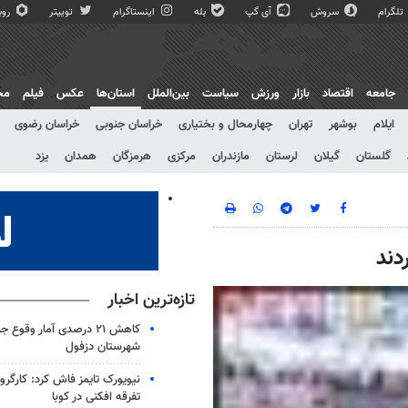
تلگرام
سروش
آی گپ
بله
اینستاگرام
توییتر
روبی
جامعه
اقتصاد
بازار
ورزش
سیاست
بین‌الملل
استان‌ها
عکس
فیلم
مج
ایلام
بوشهر
تهران
چهارمحال و بختیاری
خراسان جنوبی
خراسان رضوی
گلستان
گیلان
لرستان
مازندران
مرکزی
هرمزگان
همدان
یزد
دند
تازه‌ترین اخبار
کاهش ۲۱ درصدی آمار وقوع
شهرستان دزفول
نیویورک تایمز فاش کرد: کارگروه
تفرقه افکنی در کوبا