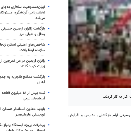
آبیان:ممنوعیت سافاری به‌جای
تخلف‌زدایی،گردشگری مسئولانه
می‌کند
بازگشت زائران اربعین حسینی ا
وحال و هوای مرز
شاخص‌های امنیتی استان زنجان
سازنده ارتقا یافت
زائران اربعین در مرز تمرچین ا
زیارت کربلا گفتند
بازگشت مدافع باتجربه به جمع
آبادان
ثبت بیش از ۱۸ میلیون 
آغاز به کار کردند.
آذربایجان غربی
بازدید معاون استاندار همدان 
توریستی غارعلیصدر
 رسیدن ایام بازگشایی مدارس و افزایش
پیشرفت پروژه ایستگاه پمپاژ ن
آبرسانی به ۵۰ هکتار باغات