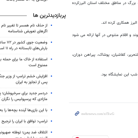
اه بزرگ در مناطق مختلف استان البرزکرده
پربازدیدترین ها
لبرز همکاری کرده اند.
از حذف نام همسر تا تغییر نام خ
اگرهای تعویض شناسنامه
 و اقلام متنوعی در آنها ارائه می شود
وضعیت جوی
بارش‌های تابستانه در راه ۱۱ استان
تحریر، کفاشیان، پوشاک، پیراهن دوزان،
استفاده از خاک ما برای حمله 
ممنوع است
 شب این نمایشگاه بود.
افزایش خشم ترامپ از وزیر جن
پس از تجاوز به ایران
دردسر جدید برای سرخپوشان؛ پی
مازادی که پرسپولیس را نگران ک
با این بازی‌ها آینده بچه‌ها را به
ترامپ: توافق با ایران را ترجیح
ائتلاف ضد یمن؛ توطئه صهیونی