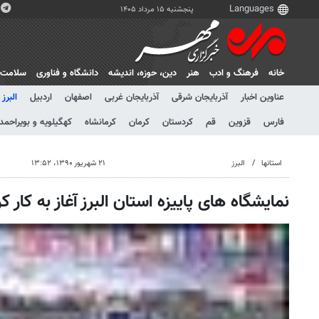
پنجشنبه ۱۵ مرداد ۱۴۰۵
خانه
فرهنگ و ادب
هنر
دين، حوزه، انديشه
دانشگاه و فناوری
سلامت
عناوین اخبار
آذربایجان شرقی
آذربایجان غربی
اصفهان
اردبیل
البرز
فارس
قزوین
قم
کردستان
کرمان
کرمانشاه
کهگیلویه و بویراحمد
استانها
البرز
۲۱ شهریور ۱۳۹۰، ۱۳:۵۲
نمایشگاه های پاییزه استان البرز آغاز به کار کر