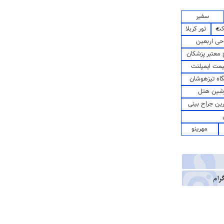
سفیر
کت
تور کربلا
حی اربعین
معتبر پزشکان
مت ایمپلنت
اه تیزهوشان
شین هتل
رین جراح بینی
مهرینو