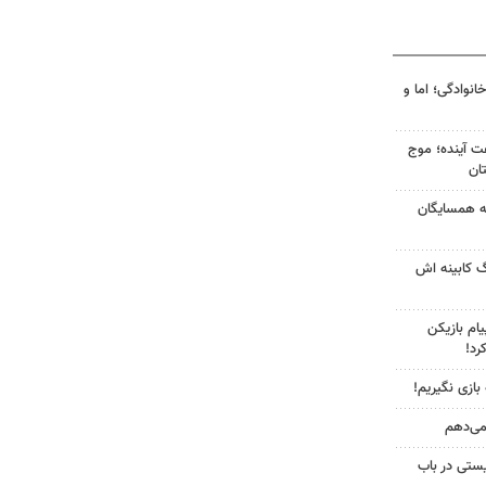
انوادگی؛ اما و
 کشور در ۷۲ ساعت آینده؛ موج
به همسایگان
گ کابینه اش
ام بازیکن
رد!
 بازی نگیریم!
 می‌دهم
ستی در باب