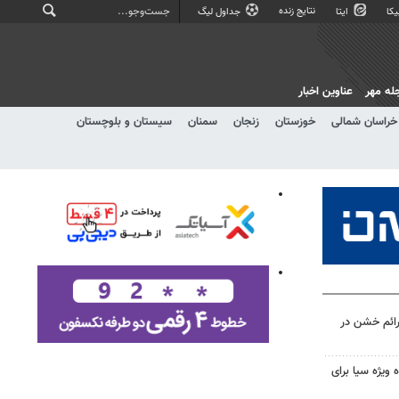
نتایج زنده
کا
ایتا
جداول لیگ
له مهر
عناوین اخبار
خراسان شمالی
خوزستان
زنجان
سمنان
سیستان و بلوچستان
 جرائم خشن در
 ویژه سیا برای