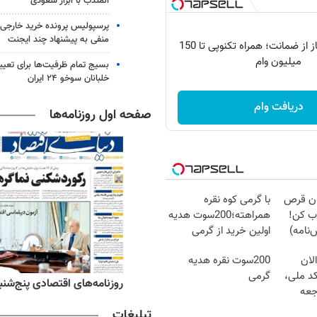
المندب با ابزار سعودی
پرسپولیس پرونده خرید خارجی 
منفی به پیشنهاد چند ایجنت
وام آسان، بی‌نیاز از ضمانت؛ همراه تکنوپی تا 150
میلیون وام
بسیج تمام ظرفیت‌ها برای تعی
خلبانان سوخو ۲۴ ایران
دریافت وام
صفحه اول روزنامه‌ها
دون قرص
با گرمی کوه نقره
ب کن!
همراهته؛200سوت هدیه
نامه)
اولین خرید از گرمی
لان
200سوت نقره هدیه
کد ملی،
گرمی
‌های ورزشی پنج‌شنبه ۱۵ مرداد ۱۴۰۵
روزنامه‌های اقتصادی پنج‌شنبه ۱۵ مرداد ۰۵
جعه
تبلیغات