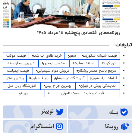
روزنامه‌های اقتصادی پنج‌شنبه ۱۵ مرداد ۱۴۰۵
تبلیغات
قیمت شیشه سکوریت
سفیر
خرید طلای آب شده
قیمت موکت
تور کربلا
استند تسلیت
مداحی اربعین
دوربین مداربسته
مرجع پاسخ معتبر پزشکان
فروش مواد شیمیایی
قیمت ایمپلنت
قطعات لباسشویی
آموزشگاه تیزهوشان
بلیط هواپیما
پرشین هتل
نمایندگی بوش در تهران
بهترین جراح بینی
آموزشگاه زبان ملل
قیمت و خرید سمعک نامرئی
مهرینو