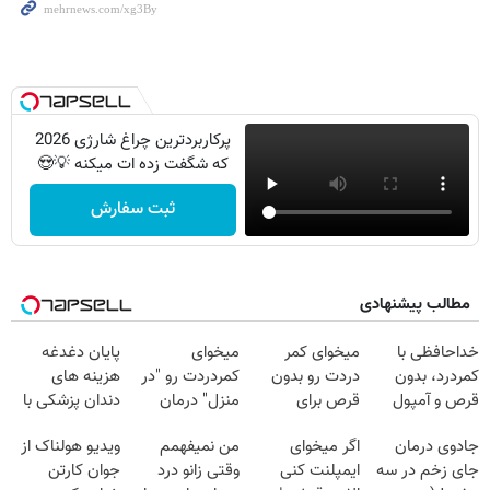
پرکاربردترین چراغ شارژی 2026
که شگفت زده ات میکنه 💡😍
ثبت سفارش
مطالب پیشنهادی
خداحافظی با
میخوای کمر
میخوای
پایان دغدغه
کمردرد، بدون
دردت رو بدون
کمردردت رو "در
هزینه های
قرص و آمپول
قرص برای
منزل" درمان
دندان پزشکی با
همیشه خوب
کنی؟ (◂فیلم +
پک سفید کننده
جادوی درمان
اگر میخوای
من نمیفهمم
ویدیو هولناک از
کنی؟
◂پرسش‌نامه)
خانگی
جای زخم در سه
ایمپلنت کنی
وقتی زانو درد
جوان کارتن
(◂پرسش‌نامه رو