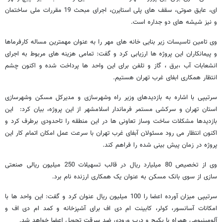
ای، عایق صوتی، سقف های پلی استایرن، اجرای مبحث 19 مقررات ملی ساختمان
و نیز شیشه های دو جداره است.
وی تامین تاسیسات زیر بنایی خانه های مهر را به عنوان مهمترین مساله کارفرماها
و پیمانکاران این پروژه ها ارزیابی کرد و گفت: تمامی هزینه های مربوط به اجرای
انشعابات آب ،برق ، گاز و تلفن برای این واحد ها پرداخت شده و اکنون چشم
انتظار همکاری ابفای غرب تهران هستیم.
سرتیپی با اشاره به بازدیدهای وزیر راه وشهرسازی و مدیرکل مسکن وشهرسازی
استان تهران و سرکشی مستمر فرماندار اسلامشهر از این پروژه، بیان کرد: این
بازدیدها مشکلات ساخت وساز تعاونی ها در این منطقه را تاحدودی برطرف کرد و
اکنون انتظار می رود مسئولان آبفای غرب تهران با سرعت عمل امکان اتمام کار این
پروژه در زمان پیش بینی شده را فراهم کند.
وی از تخصیص 80 میلیارد ریال در قالب تسهیلات 250 میلیون ریالی صنعتی
سازی از سوی بانک مسکن به عنوان یک همکاری ارزنده نام برد.
سرتیپی میزان آورده اعضا را 100 میلیون ریال عنوان کرد و گفت: این واحد ها با
امکانات آسانسور، کولر، کابینت ام دی اف برای آشپزخانه و کمد ام دی اف و
آلومینیومی همراه با پکیج و درب ورودی ضد سرقت تحویل اعضا خواهد شد.