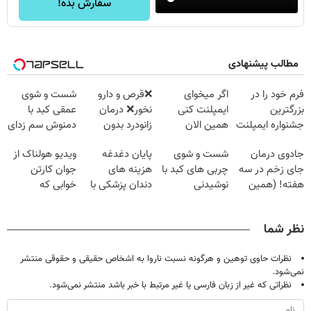
سفارش بده!
مطالب پیشنهادی
فرم خود را در
اگر میخوای
❌قرص‌ و دارو
شست و شوی
بزرگترین
ایمپلنت کنی
نخور❌ درمان
عمقی کبد با
جشنواره ایمپلنت
همین الان
زانودرد بدون
دمنوش سم زدای
تهران پر کنید ! |
وقتشه | فقط با
قرص
گیاهی
جادوی درمان
شست و شوی
پایان دغدغه
ویدیو هولناک از
فقط ۲۵ میلیون
۲۵ میلیون
جای زخم در سه
چربی های کبد با
هزینه های
جوان کارتن
تومان!!!
هفته! (همین
نوشیدنی
دندان پزشکی با
خوابی که
حالا رایگان
گیاهی(55%تخفیف)
پک سفید کننده
میلیاردر شد.
صحبت کنید)
خانگی
آموزش رایگان
نظر شما
نظرات حاوی توهین و هرگونه نسبت ناروا به اشخاص حقیقی و حقوقی منتشر
نمی‌شود.
نظراتی که غیر از زبان فارسی یا غیر مرتبط با خبر باشد منتشر نمی‌شود.