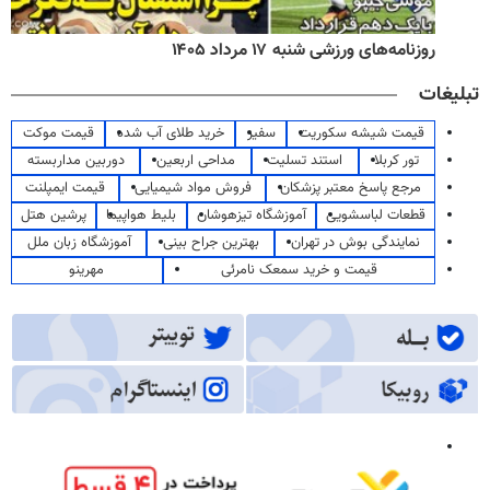
روزنامه‌های ورزشی شنبه ۱۷ مرداد ۱۴۰۵
تبلیغات
قیمت شیشه سکوریت
سفیر
خرید طلای آب شده
قیمت موکت
تور کربلا
استند تسلیت
مداحی اربعین
دوربین مداربسته
مرجع پاسخ معتبر پزشکان
فروش مواد شیمیایی
قیمت ایمپلنت
قطعات لباسشویی
آموزشگاه تیزهوشان
بلیط هواپیما
پرشین هتل
نمایندگی بوش در تهران
بهترین جراح بینی
آموزشگاه زبان ملل
قیمت و خرید سمعک نامرئی
مهرینو