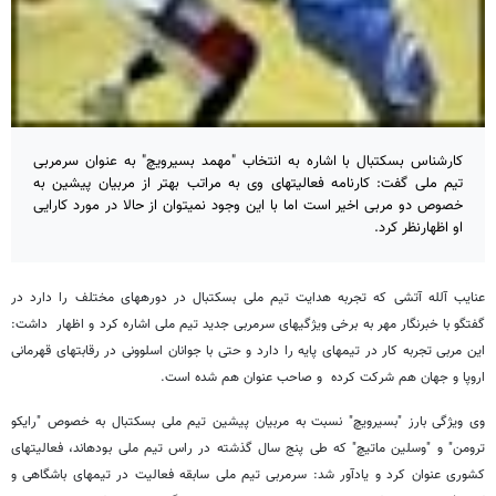
کارشناس بسکتبال با اشاره به انتخاب "مهمد بسیرویچ" به عنوان سرمربی
تیم ملی گفت: کارنامه فعالیت‎های وی به مراتب بهتر از مربیان پیشین به
خصوص دو مربی اخیر است اما با این وجود نمی‎توان از حالا در مورد کارایی
او اظهارنظر کرد.
عنایب آلله آتشی که تجربه هدایت تیم ملی بسکتبال در دوره‎های مختلف را دارد در
گفتگو با خبرنگار مهر به برخی ویژگی‎های سرمربی جدید تیم ملی اشاره کرد و اظهار داشت:
این مربی تجربه کار در تیم‏های پایه را دارد و حتی با جوانان اسلوونی در رقابت‏های قهرمانی
اروپا و جهان هم شرکت کرده و صاحب عنوان هم شده است.
وی ویژگی بارز "بسیرویچ" نسبت به مربیان پیشین تیم ملی بسکتبال به خصوص "رایکو
ترومن" و "وسلین ماتیچ" که طی پنج سال گذشته در راس تیم ملی بوده‎اند، فعالیت‎های
کشوری عنوان کرد و یادآور شد: سرمربی تیم ملی سابقه فعالیت در تیم‎های باشگاهی و