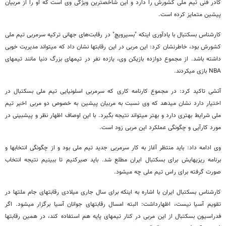
کادر فنی تیم ملی کشورش را دارد و این شاخص‎ترین ویژگی وی است که او را از مربیان
پیشین متمایز کرده است.
کارشناس بسکتبال با یادآوری اینکه "بسیرویچ" در رقابت‌های جهانی ترکیه سرمربی تیم ملی
کشورش بود، خاطرنشان کرد: این مربی در این رقابت‎ها نشان داد که می‎تواند مدیریت خوبی
داشته باشد. از مجموع دوازده بازیکن وی، یازده نفر در تیم‎های بزرگ دنیا مانند تیم‎های
NBA بازی می‎کردند.
آتشی تاکید کرد: در مجموع کارنامه کاری که سرمربی اسلونیایی تیم ملی بسکتبال در
اختیار دارد نشان می‎دهد که وی نسبت به مربیان پیشین به خصوص دو مربی اخیر تیم
ملی شرایط بهتری دارد و بهتر می‎تواند نتیجه بگیرد. با این اوصاف اظهار نظر و پیش‎بینی در
مورد کارآیی و چگونگی عملکرد این مربی زود است.
وی ادامه داد: باید منتظر آغاز به کار سرمربی جدید تیم ملی بود و از چگونگی انتخاب‎ها و
برنامه ریزی‎هایش برای بسکتبال ایران مطلع شد. باید صبرکنیم تا ببینیم نتیجه انتخاب
صورت گرفته برای راس تیم ملی چه می‎شود.
کارشناس بسکتبال ایران با اشاره به اینکه برای سال جاری میلادی رقابت‎های جام ملت‎ها در
تقویم آسیا نیست، اظهارداشت: البته امسال رقابت‏های جوانان آسیا برگزار می‏شود. اگر
فدراسیون بسکتبال از این مربی در کنار تیم‎های پایه هم استفاده کند، در همین رقابت‎ها