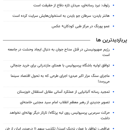
رئوف: نبرد رسانه‌ای، میدان تازه دفاع از حقیقت است
هانتر بایدن: سرطان جو بایدن به استخوان‌هایش سرایت کرده است
عمو پورنگ در مرکز طبی کودکان+ عکس
پربازدیدترین ها
رژیم صهیونیستی در قتل مداح جوان به دنبال ایجاد وحشت در جامعه
است
توافق اولیه باشگاه پرسپولیس با همتای مازندرانی برای خرید جنجالی
ماجرای سنگ مزار اکبر عبدی؛ اجرای طرحی که به تحول اقتصاد سینما
می‌رسد!
تمجید رسانه آلبانیایی از عملکرد آسانی مقابل استقلال خوزستان
تصویر جدیدی از رهبر معظم انقلاب امام سید مجتبی خامنه‌ای
حرکت سرمربی پرسپولیس روی لبه پرتگاه/ تارتار دیگر بهانه‌ای نخواهد
داشت
عراقچی: توافق با عمان نزدیک است/ تکذیب سهم ۱۱ درصدی ایران از خزر