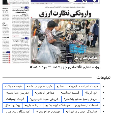
روزنامه‌های اقتصادی چهارشنبه ۱۴ مرداد ۱۴۰۵
تبلیغات
قیمت شیشه سکوریت
سفیر
خرید طلای آب شده
قیمت موکت
تور کربلا
استند تسلیت
مداحی اربعین
دوربین مداربسته
مرجع پاسخ معتبر پزشکان
فروش مواد شیمیایی
قیمت ایمپلنت
قطعات لباسشویی
آموزشگاه تیزهوشان
بلیط هواپیما
پرشین هتل
نمایندگی بوش در تهران
بهترین جراح بینی
آموزشگاه زبان ملل