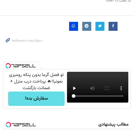
کد مطلب
1558713
تو فصل گرما بدون پنکه رومیزی
نمونیا!🔥 پرداخت درب منزل +
ضمانت بازگشت
سفارش بده!
مطالب پیشنهادی