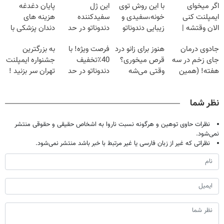
اگر میخوای
با این روش توی
این ژل
پایان دغدغه
ایمپلنت کنی
خونه،سفیدی و
سفیدکننده
هزینه های
الان وقتشه |
زیبایی دندوناتو
دندوناتو در حد
دندان پزشکی با
فقط با ۲۵
برگردون
لمینت سفید
پک سفید کننده
جادوی درمان
هنوز برای زانو درد
فرصت ویژه! با
به بزرگترین
میلیون تومان!!!
(40%off)
میکنه
خانگی
جای زخم در سه
قرص میخوری؟
40٪تخفیف
جشنواره ایمپلنت
(40%تخفیف)
هفته! (همین
وقتی می‌شه
دندوناتو در حد
تهران سر بزنید !
حالا رایگان
بدون عمل
کامپوزیت سفید
| فقط ۲۵
صحبت کنید)
درمانش کرد؟؟؟؟
کن
میلیون !
نظر شما
نظرات حاوی توهین و هرگونه نسبت ناروا به اشخاص حقیقی و حقوقی منتشر
نمی‌شود.
نظراتی که غیر از زبان فارسی یا غیر مرتبط با خبر باشد منتشر نمی‌شود.