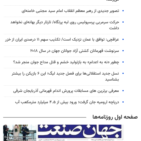
تصویر جدیدی از رهبر معظم انقلاب امام سید مجتبی خامنه‌ای
حرکت سرمربی پرسپولیس روی لبه پرتگاه/ تارتار دیگر بهانه‌ای نخواهد
داشت
عراقچی: توافق با عمان نزدیک است/ تکذیب سهم ۱۱ درصدی ایران از خزر
سرنوشت قهرمانان کشتی آزاد جوانان جهان در سال ۲۰۱۸
چطور «نه به اعدام» به بازتولید خشم و قتل مداح جوان منجر شد؟
نسل جدید استقلالی‌ها برای فصل جدید لیگ؛ این ۶ بازیکن را بیشتر
بشناسید
معرفی برترین های مسابقات پرورش اندام قهرمانی آذربایجان شرقی
دریاچه ارومیه جان گرفت؛ ورود بیش از ۴.۵ میلیارد مترمکعب آب
صفحه اول روزنامه‌ها