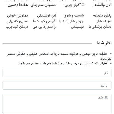
الان وقتشه |
12کیلو چربی
دمنوش سم زدای
هفته! (همین
فقط با ۲۵
میسوزونی🧨
گیاهی
حالا رایگان
پایان دغدغه
شست و شوی
این نوشیدنی
دمنوش خوش
میلیون تومان!!!
صحبت کنید)
هزینه های
چربی های کبد با
گیاهی کبد شما
عطری که برای
دندان پزشکی با
نوشیدنی
را سم زدایی می
درمان کبدچرب
پک سفید کننده
گیاهی(55%تخفیف)
کند (با ضمانت
معجزه میکنه
خانگی
مرجوعی)
نظر شما
نظرات حاوی توهین و هرگونه نسبت ناروا به اشخاص حقیقی و حقوقی منتشر
نمی‌شود.
نظراتی که غیر از زبان فارسی یا غیر مرتبط با خبر باشد منتشر نمی‌شود.