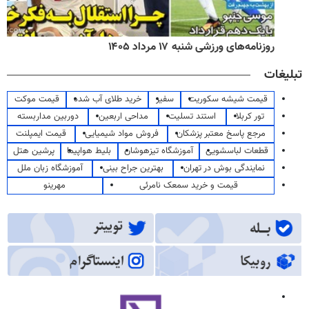
روزنامه‌های ورزشی شنبه ۱۷ مرداد ۱۴۰۵
تبلیغات
قیمت شیشه سکوریت
سفیر
خرید طلای آب شده
قیمت موکت
تور کربلا
استند تسلیت
مداحی اربعین
دوربین مداربسته
مرجع پاسخ معتبر پزشکان
فروش مواد شیمیایی
قیمت ایمپلنت
قطعات لباسشویی
آموزشگاه تیزهوشان
بلیط هواپیما
پرشین هتل
نمایندگی بوش در تهران
بهترین جراح بینی
آموزشگاه زبان ملل
قیمت و خرید سمعک نامرئی
مهرینو