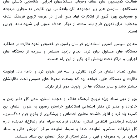
فعالیت کمیسیون های عفاف وحجاب دستگاههای اجرایی، شناسایی کاستی های
دستگاهها، سازمان های زیر مجموعه آنان وانعکاس این نقایص به مجاری مربوطه
و همچنین بهره گیری از ابتکارات نهاد های فعال در عرصه ترویج فرهنگ عفاف
وحجاب برای تدوین طرح بلند مدت، از دیگر اهداف تدوین این شیوه نامه اجرایی
است.
معاون سیاسی امنیتی استانداری خراسان رضوی در خصوص نحوه نظارت بر عملکرد
دستگاه های مسئول بیان کرد: انجام بازدید مستمر و سرزده از دستگاه های
اجرایی و مراکز تحت پوشش آنها یکی از این راه هاست.
غفاری تعداد اعضای هر گروه نظارتی را سه نفر عنوان کرد و ادامه داد: اولویت
نظارت بر دستگاه هایی خواهد بود که وسعت محیط های عمومی تحت نظارتشان
بیشتر باشد و سایر دستگاه ها در اولویت دوم قرار دارند.
وی از دبیر ستاد ویژه ترویج فرهنگ عفاف و حجاب استان، مدیر کل دفتر زنان و
خانواده و مدیر کل دفتر اجتماعی استانداری خراسان رضوی به عنوان اعضای این
کمیته یاد کرد و اظهار داشت: معاون اجتماعی و پیشگیری از وقوع جرم دادگستری،
نماینده فرماندهی انتظامی استان، نماینده فرمانده سپاه امام رضا(ع)، نماینده اداره
کل تبلیغات اسلامی، نماینده صدا و سیما، نماینده مراکز آموزش عالی و ستاد
احیای امر به معروف و نهی از منکر استان از دیگر اعضای این ستاد هستند.