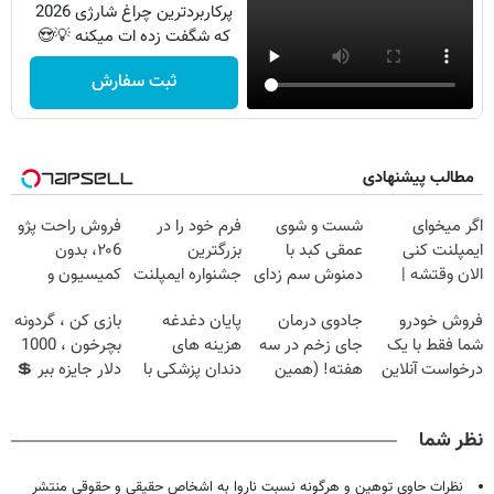
پرکاربردترین چراغ شارژی 2026
که شگفت زده ات میکنه 💡😍
ثبت سفارش
مطالب پیشنهادی
اگر میخوای
شست و شوی
فرم خود را در
فروش راحت پژو
ایمپلنت کنی
عمقی کبد با
بزرگترین
۲۰6، بدون
الان وقتشه |
دمنوش سم زدای
جشنواره ایمپلنت
کمیسیون و
فقط با ۲۵
گیاهی
تهران پر کنید ! |
دردسر
فروش خودرو
جادوی درمان
پایان دغدغه
بازی کن ، گردونه
میلیون تومان!!!
فقط ۲۵ میلیون
شما فقط با یک
جای زخم در سه
هزینه های
بچرخون ، 1000
درخواست آنلاین
هفته! (همین
دندان پزشکی با
دلار جایزه ببر 💲
✔
حالا رایگان
پک سفید کننده
🤑💲
صحبت کنید)
خانگی
نظر شما
نظرات حاوی توهین و هرگونه نسبت ناروا به اشخاص حقیقی و حقوقی منتشر