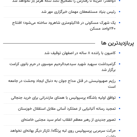
ذوالقدر: آمریکا تا رفتارش را تصحیح نکند تنگه هرمز باز نخواهد شد
رئیس بنیاد مستضعفان مهمان خبرگزاری مهر شد
یک شهرک مسکونی در ۱۵کیلومتری شاهرود ساخته می‌شود؛ افتتاح
۲۴۰واحد مسکن
پربازدیدترین ها
کامیون با راننده ۸ ساله در اصفهان توقیف شد
گرامیداشت سپهبد شهید سیدعبدالرحیم موسوی در حرم بانوی کرامت
برگزار شد
رژیم صهیونیستی در قتل مداح جوان به دنبال ایجاد وحشت در جامعه
است
توافق اولیه باشگاه پرسپولیس با همتای مازندرانی برای خرید جنجالی
تمجید رسانه آلبانیایی از عملکرد آسانی مقابل استقلال خوزستان
تصویر جدیدی از رهبر معظم انقلاب امام سید مجتبی خامنه‌ای
حرکت سرمربی پرسپولیس روی لبه پرتگاه/ تارتار دیگر بهانه‌ای نخواهد
داشت