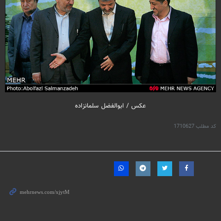
عکس / ابوالفضل سلمانزاده
کد مطلب
1710627