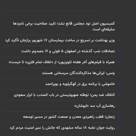
تازه‌ترین اخبار
کمیسیون اصل نود مجلس قانع نشد؛ تایید صلاحیت برخی نامزدها
سلیقه‌ای است
وزیر بهداشت بر تسریع در ساخت بیمارستان ۱۷ شهریور برازجان تأکید کرد
تصادفات شب گذشته در اصفهان ۵ فوتی و ۱۶ مصدوم داشت
همراه با فیلم‌های آخر هفته تلویزیون؛ از «غلاف تمام فلزی» تا «پست»
ونس: ایرانی‌ها مذاکره‌کنندگان سرسختی هستند
خاموشی با برنامه برق در کهگیلویه و بویراحمد
ائتلاف ضد یمن؛ توطئه صهیونیستی در باب المندب با ابزار سعودی
رهاسازی آب سد «ایوشان»
زنجان؛ قطب راهبردی معدن و صنعت کشور در مسیر توسعه
روایت جوان نخبه ۱۸ ساله مشهدی که جانش را سپر امنیت مردم کرد