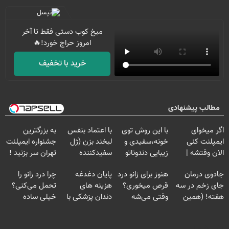
میخ کوب دستی فقط تا آخر
امروز حراج خورد!🔥
خرید با تخفیف
مطالب پیشنهادی
اگر میخوای
با این روش توی
با اعتماد بنفس
به بزرگترین
ایمپلنت کنی
خونه،سفیدی و
لبخند بزن (ژل
جشنواره ایمپلنت
الان وقتشه |
زیبایی دندوناتو
سفیدکننده
تهران سر بزنید !
فقط با ۲۵
برگردون
دندان40%تخفیف)
| فقط ۲۵
جادوی درمان
هنوز برای زانو درد
پایان دغدغه
چرا درد زانو را
میلیون تومان!!!
(40%off)
میلیون !
جای زخم در سه
قرص میخوری؟
هزینه های
تحمل می‌کنی؟
هفته! (همین
وقتی می‌شه
دندان پزشکی با
خیلی ساده
حالا رایگان
بدون عمل
پک سفید کننده
درمنزل درمانش
صحبت کنید)
درمانش کرد؟؟؟؟
خانگی
کن