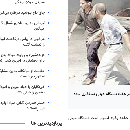
شنیدن حرکتِ زندگی
چای داغ بنوشید سرطان می‌گیر
آبرسانی به روستاهای شمال گ
می‌گیرد
عراقچی در پیامی درگذشت ابوال
را تسلیت گفت
«زنده‌شور» و روایت نجات پنج 
برای بخشش در آخرین شب زند
حفاظت از میانکاله بدون مشا
امکان‌پذیر نیست
خبرنگاران با جهاد تبیین و امید
دشمن را خنثی کنند
ته شدن دست کم 22 عراقی بر اثر انفجار هفت دستگاه خودرو بمبگذاری شده
فشار هم‌زمان گرانی مواد اولیه 
بازار پلاستیک
ز شاهد وقوع انفجار هفت دستگاه خودرو
پربازدیدترین ها