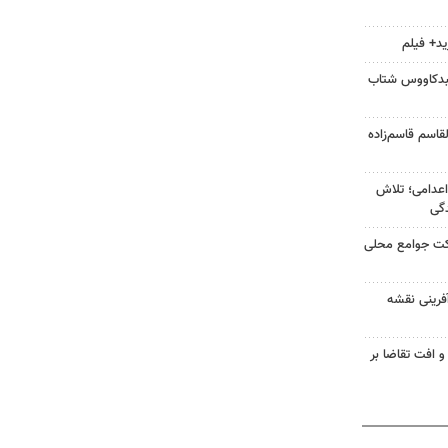
ید+ فیلم
نبدکاووس شتاب
قاسم قاسم‌زاده
اعدامی؛ تلاش
گی
رکت جوامع محلی
آفرینی نقشه
و افت تقاضا بر