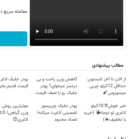
معامله سریع در 
مطالب پیشنهادی
از الان تا آخر تابستون
کاهش وزن راحت و بی
پودر جلبک لاغری
حداقل 12کیلو چربی
دردسر میخوای؟ پودر
قیمت قدیم بخر
میسوزونی🧨
جلبک رو با نصف قیمت
بخر!
خبر خوش❗❗ 10کیلو
پودر جلبک چربیسوز
موثرترین روش
لاغری تو دوماه💣 (خرید
تضمینی لاغرت میکنه/
۱۴
روزنامه‌های صبح پنج‌شنبه ۱۵ مرداد ۱۴۰۵
روزنام
با تخفیف🔥)
تعداد محدود
لاغری😍