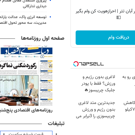
پیروزی استقلال مقابل همنام خ
دیداری تدارکاتی
آبان تتر | احرازهویت کن وام بگیر
توسعه انرژی پاک، عدالت یارانه
💵
مدیریت، سه محور تحول اقتص
دریافت وام
صفحه اول روزنامه‌ها
 رو به
لاغری بدون رژیم و
ورزش؟ فقط با پودر
جلبک چریبسوز🔥
 کاهش
جدیدترین متد لاغری
وزن گیاهی! 5تا۷کیلو
بدون رژیم و ورزش
ه‌های ورزشی پنج‌شنبه ۱۵ مرداد ۱۴۰۵
روزنامه‌های اقتصادی پنج‌شنبه ۱۵ مرداد ۰۵
چربیسوزی را 3برابر می
کند
تبلیغات
قیمت شیشه سکوریت