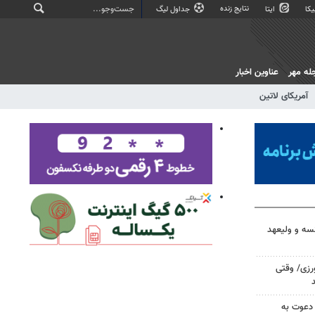
نتایج زنده
کا
ایتا
جداول لیگ
له مهر
عناوین اخبار
آمریکای لاتین
سه و ولیعهد
ورزی/ وقتی
 دعوت به