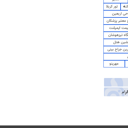
کت
تور کربلا
حی اربعین
معتبر پزشکان
مت ایمپلنت
اه تیزهوشان
شین هتل
رین جراح بینی
مهرینو