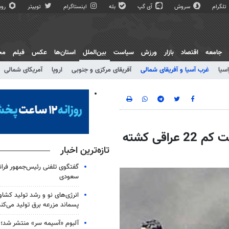
تلگرام
سروش
آی گپ
بله
اینستاگرام
توییتر
روبی
جامعه
اقتصاد
بازار
ورزش
سیاست
بین‌الملل
استان‌ها
عکس
فیلم
مج
اسیا
غرب آسیا و آفریقای شمالی
آفریقای مرکزی و جنوبی
اروپا
آمریکای شمالی
انفجار 7 خودرو بمبگذاری شده در بغداد / دست کم 22 عراقی کشته
تازه‌ترین اخبار
گفتگوی تلفنی رئیس‌جمهور فران
سعودی
انرژی‌های نو و رشد تولید کشا
پسماند مزرعه‌ برق تولید می‌کند
آلبوم «آسیمه سر» منتشر شد؛