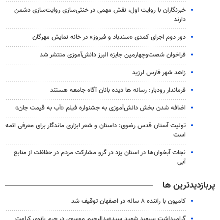
خبرنگاران با روایت اول، نقش مهمی در خنثی‌سازی روایت‌سازی دشمن
دارند
دور دوم اجرای کمدی «سندباد و فیروز» در خانه نمایش مهرگان
فراخوان شصت‌وچهارمین جایزه البرز دانش‌آموزی منتشر شد
زاهد شهر فارس لرزید
فرماندار رودبار: رسانه ها دیده بانان آگاه جامعه هستند
اضافه شدن بخش دانش‌آموزی به جشنواره فیلم «آب به قیمت جان»
تولیت آستان قدس رضوی: داستان و شعر ابزاری ماندگار برای معرفی ائمه
است
نجات آبخوان‌ها در استان یزد در گرو مشارکت مردم در حفاظت از منابع
آبی
پربازدیدترین ها
کامیون با راننده ۸ ساله در اصفهان توقیف شد
گرامیداشت سپهبد شهید سیدعبدالرحیم موسوی در حرم بانوی کرامت