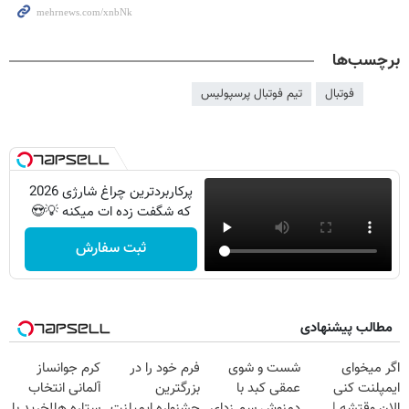
برچسب‌ها
فوتبال
تیم فوتبال پرسپولیس
پرکاربردترین چراغ شارژی 2026
که شگفت زده ات میکنه 💡😍
ثبت سفارش
مطالب پیشنهادی
اگر میخوای
شست و شوی
فرم خود را در
کرم جوانساز
ایمپلنت کنی
عمقی کبد با
بزرگترین
آلمانی انتخاب
الان وقتشه |
دمنوش سم زدای
جشنواره ایمپلنت
ستاره ها!خرید با