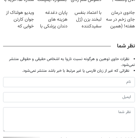
فقط با ۲۵
گیاهی
تهران پر کنید ! |
تخفیف
جادوی درمان
با اعتماد بنفس
پایان دغدغه
ویدیو هولناک از
میلیون تومان!!!
فقط ۲۵ میلیون
جای زخم در سه
لبخند بزن (ژل
هزینه های
جوان کارتن
هفته! (همین
سفیدکننده
دندان پزشکی با
خوابی که
حالا رایگان
دندان40%تخفیف)
پک سفید کننده
میلیاردر شد.
صحبت کنید)
خانگی
آموزش رایگان
نظر شما
نظرات حاوی توهین و هرگونه نسبت ناروا به اشخاص حقیقی و حقوقی منتشر
نمی‌شود.
نظراتی که غیر از زبان فارسی یا غیر مرتبط با خبر باشد منتشر نمی‌شود.