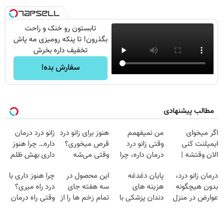
تابستون رو خنک و راحت
بگذرون! تا پنکه رومیزی مه پاش
تخفیف داره بخرش
سفارش بده!
مطالب پیشنهادی
اگر میخوای
من نمیفهمم
هنوز برای زانو درد
زانو درد درمان
ایمپلنت کنی
وقتی زانو درد
قرص میخوری؟
داره… چرا هنوز
الان وقتشه |
درمان داره، چرا
وقتی می‌شه
داری بهش ظلم
فقط با ۲۵
دردش رو داری
بدون عمل
می‌کنی؟
درمان زانو درد،
پایان دغدغه
این محصول در
چرا هنوز داری با
میلیون تومان!!!
تحمل میکنی؟❗
درمانش کرد؟؟؟؟
بدون هیچگونه
هزینه های
سه هفته جای
درد راه میری؟
عوارض در منزل
دندان پزشکی با
تمام زخم ها را از
وقتی راه درمان
(◂پرسش‌نامه)
پک سفید کننده
بین برد!!😍
جلو پاته!
خانگی
(مشاوره رایگان)