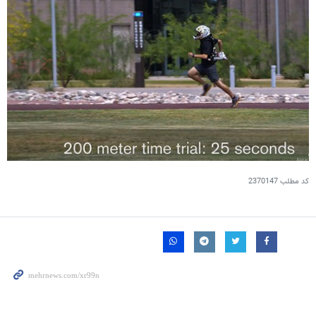
کد مطلب
2370147