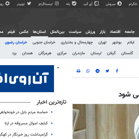
تلگرام
سروش
آی گپ
بله
اینستاگرام
توییتر
روبی
جامعه
اقتصاد
بازار
ورزش
سیاست
بین‌الملل
استان‌ها
عکس
فیلم
مج
ایلام
بوشهر
تهران
چهارمحال و بختیاری
خراسان جنوبی
خراسان رضوی
گلستان
گیلان
لرستان
مازندران
مرکزی
هرمزگان
همدان
یزد
می شود
تازه‌ترین اخبار
حماسه مردم بابل در خونخواهی
کشف اموال مسروقه در ازنا
گرامیداشت روز خبرنگار در کهگیل