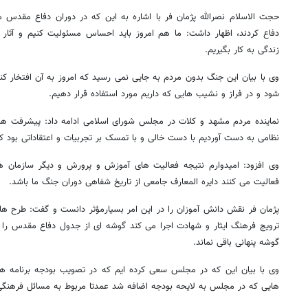
حجت الاسلام نصرالله پژمان فر با اشاره به این که در دوران دفاع مقدس
دفاع کردند، اظهار داشت: ما هم امروز باید احساس مسئولیت کنیم و آثار 
زندگی به کار بگیریم.
وی با بیان این جنگ بدون مردم به جایی نمی رسید که امروز به آن افتخار 
شود و در فراز و نشیب هایی که داریم مورد استفاده قرار دهیم.
نماینده مردم مشهد و کلات در مجلس شورای اسلامی ادامه داد: پیشرفت ه
نظامی به دست آوردیم با دست خالی و با تمسک بر تجربیات و اعتقاداتی بود
وی افزود: امیدوارم نتیجه فعالیت های آموزش و پرورش و دیگر سازمان ه
فعالیت می کنند دایره المعارف جامعی از تاریخ شفاهی دوران جنگ ما باشد.
پژمان فر نقش دانش آموزان را در این امر بسیارمؤثر دانست و گفت: طرح ه
روزنامه‌های اقتصادی شنبه ۱۷ مرداد ۱۴۰۵
روزنامه
ترویج فرهنگ ایثار و شهادت اجرا می کند گوشه ای از جدول دفاع مقدس ر
گوشه پنهانی باقی نماند.
وی با بیان این که در مجلس سعی کرده ایم که در تصویب بودجه برنامه ه
هایی که در مجلس به لایحه بودجه اضافه شد عمدتا مربوط به مسائل فرهنگی