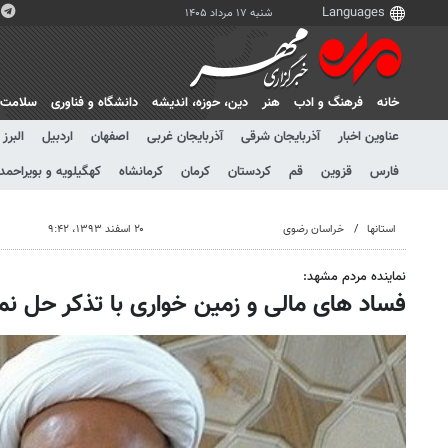
شنبه ۱۷ مرداد ۱۴۰۵
خانه
فرهنگ و ادب
هنر
دين، حوزه، انديشه
دانشگاه و فناوری
سلامت
عناوین اخبار
آذربایجان شرقی
آذربایجان غربی
اصفهان
اردبیل
البرز
فارس
قزوین
قم
کردستان
کرمان
کرمانشاه
کهگیلویه و بویراحمد
استانها
خراسان رضوی
۲۰ اسفند ۱۳۹۳، ۹:۴۲
نماینده مردم مشهد:
فساد های مالی و زمین خواری با تذکر حل ن