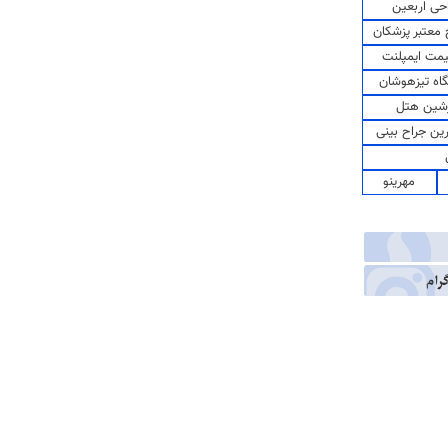
حی اربعین
معتبر پزشکان
مت ایمپلنت
اه تیزهوشان
شین هتل
رین جراح بینی
مهرینو