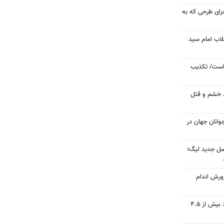
جرای طرحی که به
لاب امام سید
 است/ تکذیب
ید خشم و قتل
وانان جهان در
صل جدید لیگ؛
ورش اندام
دریاچه ارومیه جان گرفت؛ ورود بیش از ۴.۵