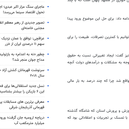
 خواری در مشهد پنهان است که با چند
ماجرای سنگ مزار اکبر عبدی؛ ا
تحول اقتصاد سینما می‌رسد!
امه داد: برای حل این موضوع ورود پیدا
تصویر جدیدی از رهبر معظم انق
مجتبی خامنه‌ای
انیم با کمترین تصرفات، طبیعت را برای
عراقچی: توافق با عمان نزدیک
سهم ۱۱ درصدی ایران از خزر
چطور «نه به اعدام» به بازتول
ز گفت: ایجاد تغییراتی نسبت به حقوق
مداح جوان منجر شد؟
توجه به مشکلات و درآمدهای دولت آنچه
سرنوشت قهرمانان کشتی آزاد ج
سال ۲۰۱۸
واقع شد چرا که چند درصد به بار مالی
نسل جدید استقلالی‌ها برای ف
این ۶ بازیکن را بیشتر بشناسید
معرفی برترین های مسابقات پر
قهرمانی آذربایجان شرقی
وزش و پرورش استان که شامگاه گذشته
ا تمسک بر تجربیات و اعتقاداتی بود که
میلیارد مترمکعب آب