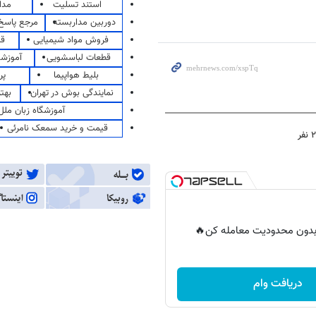
استند تسلیت
مدا
دوربین مداربسته
مرجع پاسخ 
فروش مواد شیمیایی
قی
قطعات لباسشویی
آموزشگ
بلیط هواپیما
پر
نمایندگی بوش در تهران
بهت
آموزشگاه زبان ملل
قیمت و خرید سمعک نامرئی
ر بدون محدودیت معامله کن🔥
دریافت وام