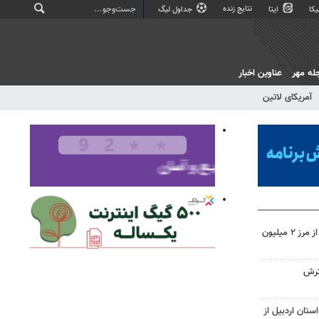
نتایج زنده
کا
ایتا
جداول لیگ
له مهر
عناوین اخبار
آمریکای لاتین
تردد زائران اربعین در خوزستان از مرز ۲ میلیون
ترش
ستان اردبیل از