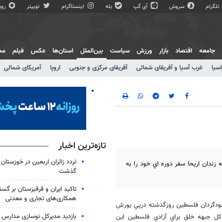
تلگرام
سروش
آی گپ
بله
اینستاگرام
توییتر
روبی
جامعه
اقتصاد
بازار
ورزش
سیاست
بین‌الملل
استان‌ها
عکس
فیلم
مج
اسیا
غرب آسیا و آفریقای شمالی
آفریقای مرکزی و جنوبی
اروپا
آمریکای شمالی
تازه‌ترین اخبار
ندان اريحا سفر دوره اي خود را به
گذشت
تاکید ایران و قرقیزستان بر گس
همکاری‌های تجاری و معدنی
 خودگردان فلسطين روزگذشته درپي يورش
بازدید مدیرکل نوسازی مدارس ا
كل جبهه خلق براي آزادي فلسطين اين