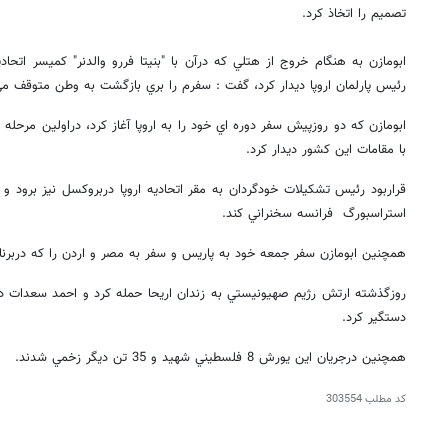
تصميم را اتخاذ كرد.
ابومازن به هنگام خروج از هتلي كه درآن با "بنيتا فررو والدنر" كميسر اتحاد
رئيس پارلمان اروپا ديدار كرد، گفت : سفرم را بري بازگشت به وطن متوقف مي
ابومازن كه دو روزپيش سفر دوره اي خود را به اروپا آغاز كرد، دراولين مرحله
با مقامات اين كشور ديدار كرد.
قراربود رئيس تشكيلات خودگردان به مقر اتحاديه اروپا دربروكسل نيز برود و امر
استراسبورگ فرانسه سخنراني كند.
همچنين ابومازن سفر جمعه خود به پاريس و سفر به مصر و اردن را كه دربرنا
روزگذشته ارتش رژيم صهيونيستي به زندان اريحا حمله كرد و احمد سعدات دب
دستگير كرد.
همچنين درجريان اين يورش 8 فلسطيني شهيد و 35 تن ديگر زخمي شدند.
کد مطلب
303554