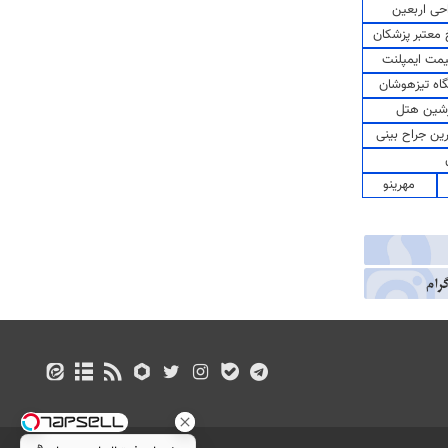
حی اربعین
معتبر پزشکان
مت ایمپلنت
اه تیزهوشان
شین هتل
رین جراح بینی
مهرینو