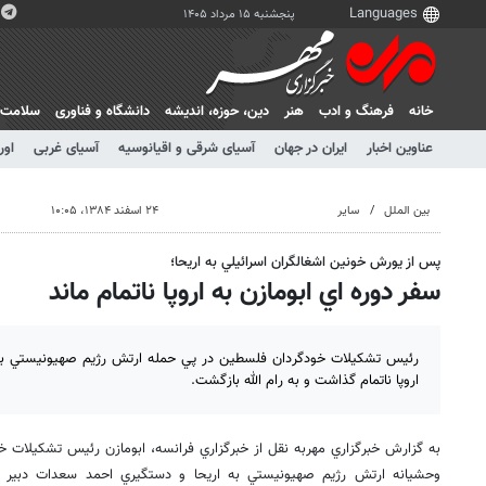
پنجشنبه ۱۵ مرداد ۱۴۰۵
خانه
فرهنگ و ادب
هنر
دين، حوزه، انديشه
دانشگاه و فناوری
سلامت
عناوین اخبار
ایران در جهان
آسیای شرقی و اقیانوسیه
آسیای غربی
اور
بین الملل
سایر
۲۴ اسفند ۱۳۸۴، ۱۰:۰۵
پس از يورش خونين اشغالگران اسرائيلي به اريحا؛
سفر دوره اي ابومازن به اروپا ناتمام ماند
رئيس تشكيلات خودگردان فلسطين در پي حمله ارتش رژيم صهيونيستي به ز
اروپا ناتمام گذاشت و به رام الله بازگشت.
به گزارش خبرگزاري مهربه نقل از خبرگزاري فرانسه، ابومازن رئيس تشكيلات
وحشيانه ارتش رژيم صهيونيستي به اريحا و دستگيري احمد سعدات دبير 