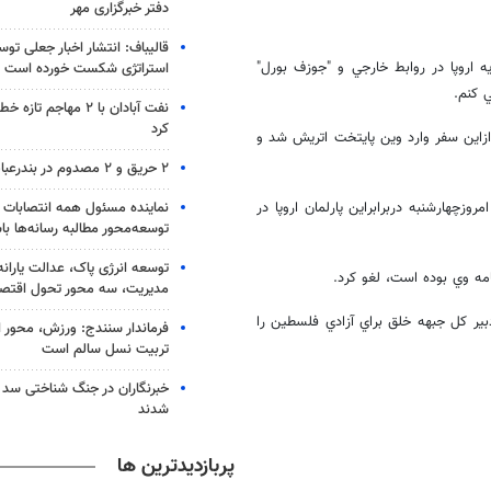
دفتر خبرگزاری مهر
قالیباف: انتشار اخبار جعلی تو
يه اروپا در روابط خارجي و "جوزف بورل"
استراتژی شکست خورده است
 كنم.
نفت آبادان با ۲ مهاجم 
کرد
 ازاين سفر وارد وين پايتخت اتريش شد و
۲ حریق و ۲ مصدوم در بندرعباس
نماینده مسئول همه انتصابات 
وزچهارشنبه دربرابراين پارلمان اروپا در
توسعه‌محور مطالبه رسانه‌ها با
توسعه انرژی پاک، عدالت یارانه
مه وي بوده است، لغو كرد.
مدیریت، سه محور تحول اقتص
ير كل جبهه خلق براي آزادي فلسطين را
فرماندار سنندج: ورزش، محور 
تربیت نسل سالم است
خبرنگاران در جنگ شناختی سد
شدند
پربازدیدترین ها