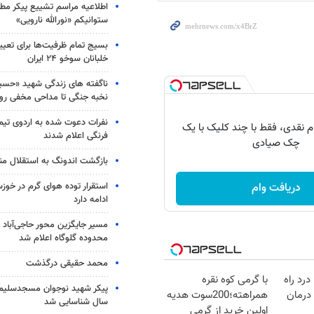
اطلاعیه مراسم تشییع پیکر مط
ستوانیکم «نورالله نارویی»
بسیج تمام ظرفیت‌ها برای تعی
خلبانان سوخو ۲۴ ایران
ناگفته های زندگی شهید «حسین
نخبه جنگی تا مداحی مخفی رو
نفرات دعوت شده به اردوی تی
 وام نقدی، فقط با چند کلیک با یک
فرنگی اعلام شدند
چک صیادی
بازگشت اندونگ به استقلال م
استقرار توده هوای گرم در خوزس
دریافت وام
ادامه دارد
مسیر جایگزین محور حاجی‌آباد 
محدوده گلوگاه اعلام شد
محمد حقیقی درگذشت
درد راه
با گرمی کوه نقره
درمان
همراهته؛200سوت هدیه
سال شناسایی شد
اولین خرید از گرمی