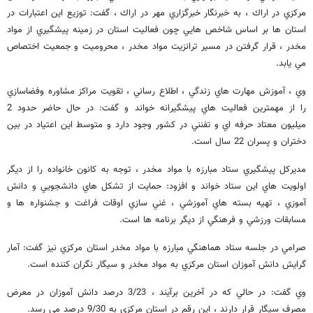
مركزي در اراك ، به خبرنگار خبرگزاري مهر در اراك ، گفت: توزيع اين اعتبارات در
استان ها بر اساس شاخص هايي چون فعاليت استان در زمينه پيشگيري از مواد
مخدر ، قرار گرفتن در مسير ترانزيت مواد مخدر ، محروميت و جمعيت اختصاص
مي يابد.
وي ، آموزش مهارت هاي زندگي ، اطلاع رساني ، تقويت مراكز مشاوره وفضاسازي
را از مهمترين فعاليت هاي پيشگيرانه خواند و گفت: در حال حاضر حدود 2
ميليون معتاد حرفه اي و تفنني در كشور وجود دارد و متوسط اين اعتياد در بين
دختران و پسران 22 سال است.
مديركل پيشگيري ستاد مبارزه با مواد مخدر ، توجه به كانون خانواده را از ديگر
اولويت هاي اين ستاد خواند و افزود: حمايت از تشكل هاي دانشجويي و دانش
آموزي ، تهيه بسته هاي آموزشي ، غني سازي اوقات فراغت و جشنواره ها و
مسابقات ورزشي و فرهنگي از ديگر برنامه ها است.
صرامي در جلسه ستاد هماهنگي مبارزه با مواد مخدر استان مركزي نيز گفت: آمار
گرايش دانش آموزان استان مركزي به مواد مخدر و سيگار نگران كننده است.
وي گفت: در حالي كه در آخرين برآيند ، 3/23 درصد دانش آموزان در معرض
مصرف سيگار قرار دارند ، اين رقم در استان مركزي به 9/30 درصد مي رسد.