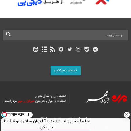
نسخه دسکتاپ
درباره ما
تماس با ما
بازرگانی
اجاره‌ قسطی ویلا! از کلبه تا آپارتمان مبله رو تو 4 قسط
All Content by Mehr News Agency is licensed under a Creative Commons
اجاره کن.