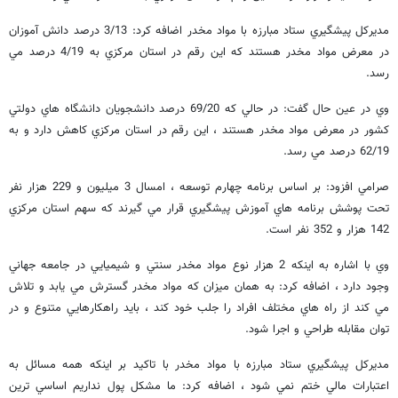
مديركل پيشگيري ستاد مبارزه با مواد مخدر اضافه كرد: 3/13 درصد دانش آموزان
در معرض مواد مخدر هستند كه اين رقم در استان مركزي به 4/19 درصد مي
رسد.
وي در عين حال گفت: در حالي كه 69/20 درصد دانشجويان دانشگاه هاي دولتي
كشور در معرض مواد مخدر هستند ، اين رقم در استان مركزي كاهش دارد و به
62/19 درصد مي رسد.
صرامي افزود: بر اساس برنامه چهارم توسعه ، امسال 3 ميليون و 229 هزار نفر
تحت پوشش برنامه هاي آموزش پيشگيري قرار مي گيرند كه سهم استان مركزي
142 هزار و 352 نفر است.
وي با اشاره به اينكه 2 هزار نوع مواد مخدر سنتي و شيميايي در جامعه جهاني
وجود دارد ، اضافه كرد: به همان ميزان كه مواد مخدر گسترش مي يابد و تلاش
مي كند از راه هاي مختلف افراد را جلب خود كند ، بايد راهكارهايي متنوع و در
توان مقابله طراحي و اجرا شود.
مديركل پيشگيري ستاد مبارزه با مواد مخدر با تاكيد بر اينكه همه مسائل به
اعتبارات مالي ختم نمي شود ، اضافه كرد: ما مشكل پول نداريم اساسي ترين