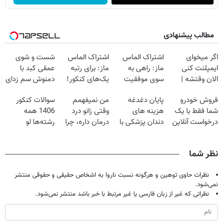
مطالب پیشنهادی
اگر میخوای
اشتراک الماس
اشتراک الماس
شست و شوی
ایمپلنت کنی
ماز: راهی به
ماز: برای رتبه
عمقی کبد با
الان وقتشه |
سوی موفقیت
یک‌های کنکور!
دمنوش سم زدای
فقط با ۲۵
کنکور!
گیاهی
فروش خودرو
پایان دغدغه
من نمیفهمم
سوالات کنکور
میلیون تومان!!!
شما فقط با یک
هزینه های
وقتی زانو درد
1406 همه
درخواست آنلاین
دندان پزشکی با
درمان داره، چرا
رشته‌ها لو
✔
پک سفید کننده
دردش رو داری
رفت!!!!!
خانگی
تحمل میکنی؟❗
نظر شما
نظرات حاوی توهین و هرگونه نسبت ناروا به اشخاص حقیقی و حقوقی منتشر
نمی‌شود.
نظراتی که غیر از زبان فارسی یا غیر مرتبط با خبر باشد منتشر نمی‌شود.