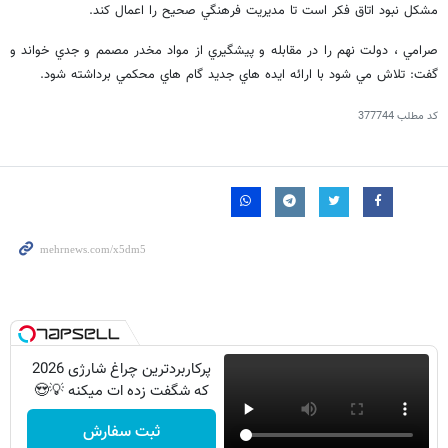
مشكل نبود اتاق فكر است تا مديريت فرهنگي صحيح را اعمال كند.
صرامي ، دولت نهم را در مقابله و پيشگيري از مواد مخدر مصمم و جدي خواند و
گفت: تلاش مي شود با ارائه ايده هاي جديد گام هاي محكمي برداشته شود.
کد مطلب
377744
پرکاربردترین چراغ شارژی 2026
که شگفت زده ات میکنه 💡😍
ثبت سفارش