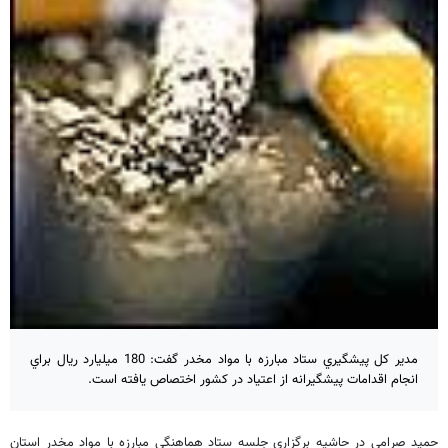
مدير كل پيشگيري ستاد مبارزه با مواد مخدر گفت: 180 ميليارد ريال براي
انجام اقدامات پيشگيرانه از اعتياد در كشور اختصاص يافته است.
حميد صرامي در حاشيه برگزاري جلسه ستاد هماهنگي مبارزه با مواد مخدر استان