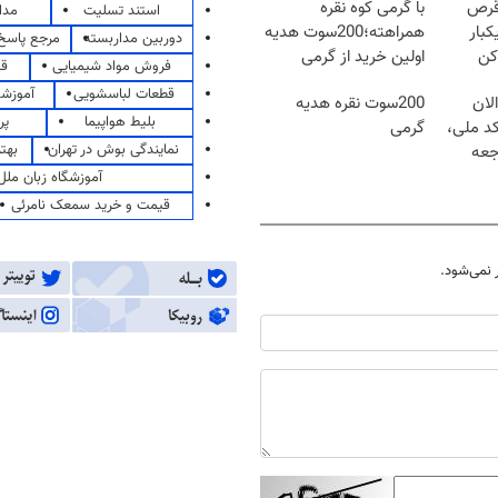
قرص
با گرمی کوه نقره
استند تسلیت
مدا
کبار
همراهته؛200سوت هدیه
دوربین مداربسته
مرجع پاسخ 
کن
اولین خرید از گرمی
فروش مواد شیمیایی
قی
قطعات لباسشویی
آموزشگ
لان
200سوت نقره هدیه
بلیط هواپیما
پر
کد ملی،
گرمی
نمایندگی بوش در تهران
بهت
جعه
آموزشگاه زبان ملل
قیمت و خرید سمعک نامرئی
نمی‌شود.