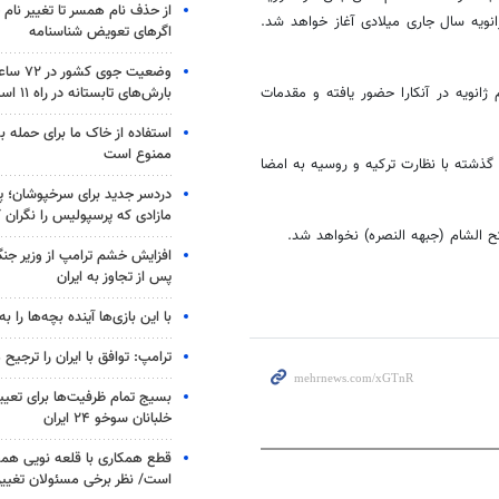
از حذف نام همسر تا تغییر نام خ
 بماند، مذاکرات آستانه پیرامون حل و فصل بحران در سوریه از ۲۳ ژانویه سال جاری میلادی آغاز خواهد شد.
اگرهای تعویض شناسنامه
وضعیت جوی
بارش‌های تابستانه در راه ۱۱ استان
انویه در آنکارا حضور یافته و مقدمات
استفاده از خاک ما برای حمله 
ممنوع است
ذشته با نظارت ترکیه و روسیه به امضا
دردسر جدید برای سرخپوشان؛ پی
مازادی که پرسپولیس را نگران ک
 الشام (جبهه النصره) نخواهد شد.
افزایش خشم ترامپ از وزیر جن
پس از تجاوز به ایران
با این بازی‌ها آینده بچه‌ها را به
ترامپ: توافق با ایران را ترجیح
بسیج تمام ظرفیت‌ها برای تعی
خلبانان سوخو ۲۴ ایران
قطع همکاری با قلعه نویی هم
است/ نظر برخی مسئولان تغییر 