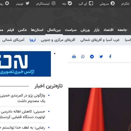
تلگرام
سروش
آی گپ
بله
اینستاگرام
توییتر
روبی
جامعه
اقتصاد
بازار
ورزش
سیاست
بین‌الملل
استان‌ها
عکس
فیلم
مج
اسیا
غرب آسیا و آفریقای شمالی
آفریقای مرکزی و جنوبی
اروپا
آمریکای شمالی
تازه‌ترین اخبار
واژگونی پژو در کمربندی خمینی
یک مصدوم داشت
حسینی: کاهش اطاله دادرسی و
اولویت دستگاه قضایی کردستا
رضایی: به لطف خدا توانستم خ