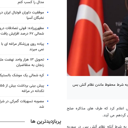
مدال را کسب کنم
موفقیت داوران فوتبال ایران در 
نخبگان آسیا
مطهری‌زاده: فوتی تصادفات در
شمالی ۶۷ درصد افزایش یافت
پیاده روی ورزشکار مراغه ای با 
نمی میرند
تحویل ۱۳ هزار واحد نهضت
زنجان به متقاضیان
کره شمالی یک موشک بالستیک 
در اظهاراتی از احتمال آغاز مذاکرات «آستانه» از ۲۳ ژانویه به شرط محفوظ ماندن نظام آتش بس
تکدانه در مراغه
مصوبه تسهیلات گمرکی در شرای
شد
تی اعلام کرد که طرف های مذاکره صلح
پربازدیدترین ها
: به شرط آنکه نظام آتش بس در سوریه