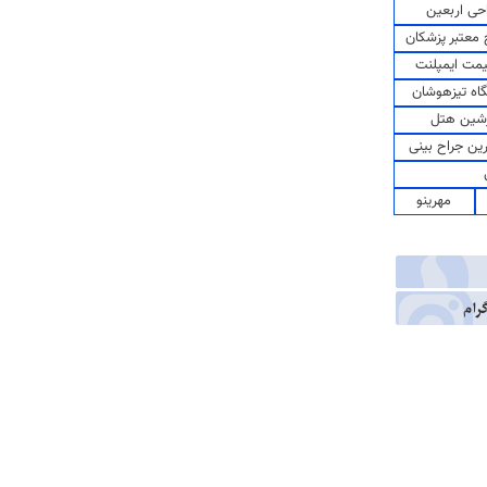
حی اربعین
معتبر پزشکان
مت ایمپلنت
اه تیزهوشان
شین هتل
رین جراح بینی
مهرینو