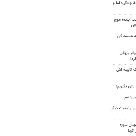
انوادگی؛ اما و
 کشور در ۷۲ ساعت آینده؛ موج
به همسایگان
ام بازیکن
رد!
گ کابینه اش
 بازی نگیریم!
 می‌دهم
ین وضعیت دیگر
چنان سوژه
کرد!