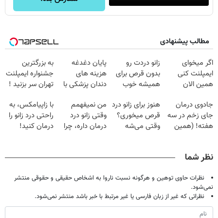
مطالب پیشنهادی
اگر میخوای
زانو دردت رو
پایان دغدغه
به بزرگترین
ایمپلنت کنی
بدون قرص برای
هزینه های
جشنواره ایمپلنت
همین الان
همیشه خوب
دندان پزشکی با
تهران سر بزنید !
وقتشه | فقط با
کن! (قدم اول،
پک سفید کننده
| فقط ۲۵
جادوی درمان
هنوز برای زانو درد
من نمیفهمم
با زاپیامکس، به
۲۵ میلیون
پرسش‌نامه)
خانگی
میلیون !
جای زخم در سه
قرص میخوری؟
وقتی زانو درد
راحتی درد زانو را
تومان!!!
هفته! (همین
وقتی می‌شه
درمان داره، چرا
درمان کنید!
حالا رایگان
بدون عمل
دردش رو داری
صحبت کنید)
درمانش کرد؟؟؟؟
تحمل میکنی؟❗
نظر شما
نظرات حاوی توهین و هرگونه نسبت ناروا به اشخاص حقیقی و حقوقی منتشر
نمی‌شود.
نظراتی که غیر از زبان فارسی یا غیر مرتبط با خبر باشد منتشر نمی‌شود.