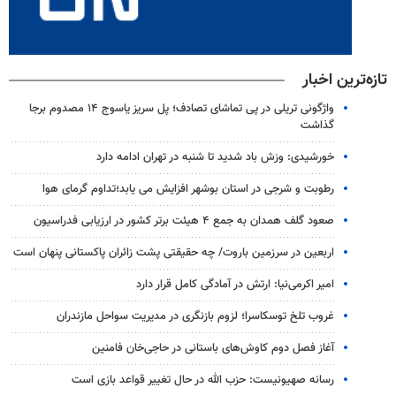
تازه‌ترین اخبار
واژگونی تریلی در پی تماشای تصادف؛ پل سریز یاسوج ۱۴ مصدوم برجا
گذاشت
خورشیدی: وزش باد شدید تا شنبه در تهران ادامه دارد
رطوبت و شرجی در استان بوشهر افزایش می یابد؛تداوم گرمای هوا
صعود گلف همدان به جمع ۴ هیئت برتر کشور در ارزیابی فدراسیون
اربعین در سرزمین باروت/ چه حقیقتی پشت زائران پاکستانی پنهان است
امیر اکرمی‌نیا: ارتش در آمادگی کامل قرار دارد
غروب تلخ توسکاسرا؛ لزوم بازنگری در مدیریت سواحل مازندران
آغاز فصل دوم کاوش‌های باستانی در حاجی‌خان فامنین
رسانه صهیونیست: حزب الله در حال تغییر قواعد بازی است