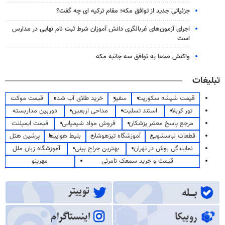
جزئیاتی جدید از توافق مکه؛ مقام ترکیه ای چه گفت؟
اجرای آزمون‌های غربالگری دانش آموزان شرط ثبت نام نهایی در مدارس
است
واکنش صنعا به توافق سه جانبه مکه
تبلیغات
قیمت شیشه سکوریت
سفیر
خرید طلای آب شده
قیمت موکت
تور کربلا
استند تسلیت
مداحی اربعین
دوربین مداربسته
مرجع پاسخ معتبر پزشکان
فروش مواد شیمیایی
قیمت ایمپلنت
قطعات لباسشویی
آموزشگاه تیزهوشان
بلیط هواپیما
پرشین هتل
نمایندگی بوش در تهران
بهترین جراح بینی
آموزشگاه زبان ملل
قیمت و خرید سمعک نامرئی
مهرینو