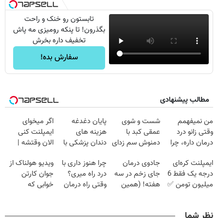
تابستون رو خنک و راحت
بگذرون! تا پنکه رومیزی مه پاش
تخفیف داره بخرش
سفارش بده!
مطالب پیشنهادی
من نمیفهمم
شست و شوی
پایان دغدغه
اگر میخوای
وقتی زانو درد
عمقی کبد با
هزینه های
ایمپلنت کنی
درمان داره، چرا
دمنوش سم زدای
دندان پزشکی با
الان وقتشه |
دردش رو داری
گیاهی
پک سفید کننده
فقط با ۲۵
ایمپلنت کره‌ای
جادوی درمان
چرا هنوز داری با
ویدیو هولناک از
تحمل میکنی؟❗
خانگی
میلیون تومان!!!
درجه یک فقط 6
جای زخم در سه
درد راه میری؟
جوان کارتن
میلیون تومن ✅
هفته! (همین
وقتی راه درمان
خوابی که
حالا رایگان
جلو پاته!
میلیاردر شد.
صحبت کنید)
آموزش رایگان
نظر شما