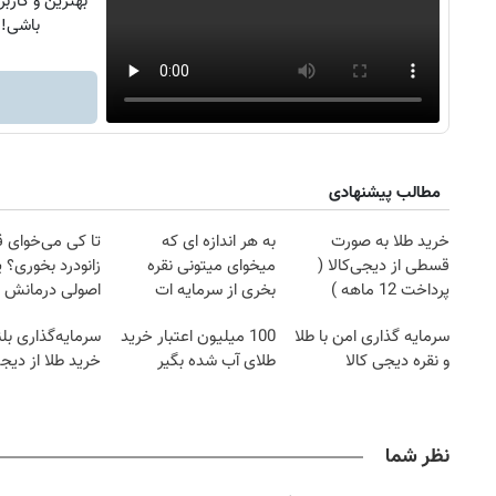
بهترین و کاربر
باشی!
مطالب پیشنهادی
خرید طلا به صورت
به هر اندازه ای که
تا کی می‌خوای 
قسطی از دیجی‌کالا (
میخوای میتونی نقره
زانودرد بخوری؟ ی
پرداخت 12 ماهه )
بخری از سرمایه ات
اصولی درمانش 
محافظت کنی
سرمایه گذاری امن با طلا
100 میلیون اعتبار خرید
سرمایه‌گذاری بل
و نقره دیجی کالا
طلای آب شده بگیر
خرید طلا از دیجی
۱۴۰
روزنامه‌های ورزشی چهارشنبه ۱۴ مرداد ۱۴۰۵
روزنام
نظر شما