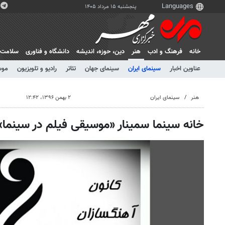
پنجشنبه ۱۵ مرداد ۱۴۰۵
خانه
فرهنگ و ادب
هنر
دين، حوزه، انديشه
دانشگاه و فناوری
سلامت
عناوین اخبار
سینمای ایران
سینمای جهان
تئاتر
رادیو و تلویزیون
موس
هنر
سینمای ایران
۲ بهمن ۱۳۹۶، ۱۲:۴۲
خانه سینما سمینار «موسیقی فیلم در سینما» ر