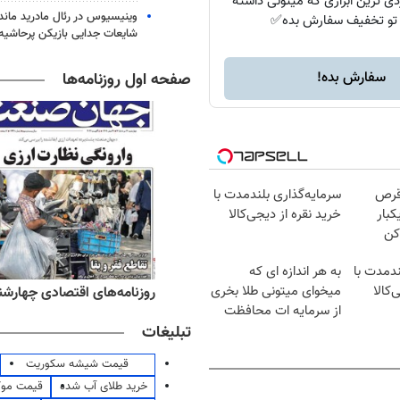
دی ترین ابزاری که میتونی داشته
وینیسیوس در رئال مادرید ماند
 تو تخفیف سفارش بده✅
شایعات جدایی بازیکن پرحاشیه
سفارش بده!
صفحه اول روزنامه‌ها
قرص
سرمایه‌گذاری بلندمدت با
کبار
خرید نقره از دیجی‌کالا
کن
ندمدت با
به هر اندازه ای که
‌کالا
میخوای میتونی طلا بخری
ه‌های صبح چهارشنبه ۱۴ مرداد ۱۴۰۵
روزنامه‌های اقتصادی چهارشنبه ۱۴ مرداد 
از سرمایه ات محافظت
تبلیغات
کنی
قیمت شیشه سکوریت
خرید طلای آب شده
قیمت مو