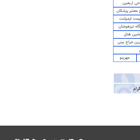
حی اربعین
معتبر پزشکان
مت ایمپلنت
اه تیزهوشان
شین هتل
رین جراح بینی
مهرینو