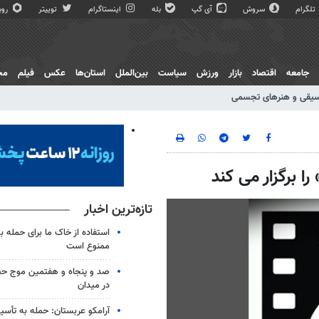
تلگرام
سروش
آی گپ
بله
اینستاگرام
توییتر
روبی
جامعه
اقتصاد
بازار
ورزش
سیاست
بین‌الملل
استان‌ها
عکس
فیلم
مج
یقی و هنرهای تجسمی
ا برگزار می کند
تازه‌ترین اخبار
استفاده از خاک ما برای حمله 
ممنوع است
صد و پنجاه و هفتمین موج حضو
در میدان
آرامکو عربستان: حمله به تأس