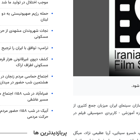
موجب اختلال در تولید ما شد
حمله رژیم صهیونیستی به دو 
لبنان
نجات شهروندان مشهدی از حری
مسکونی
ترامپ: توافق با ایران را ترجیح
کشف دپوی غیرقانونی هزار قرص
مسکونی اطراف اراک
اجتماع حماسی مردم زنجان در 
هشتمین شب حضور در میدان
 شود.
ضیاء‌آباد در شب ۵۸
مسیر عاشقی
 ۴ بهمن کانون آهنگسازان سینمای ایران میزبان جمع کثیری از
آبیک در شب ۱۵۸؛ حضو
وزه آموزشی - کاربردی «موسیقی فیلم در
حرکت مردمی
پربازدیدترین ها
 خسرو سینایی، آریا عظیمی نژاد، میگل