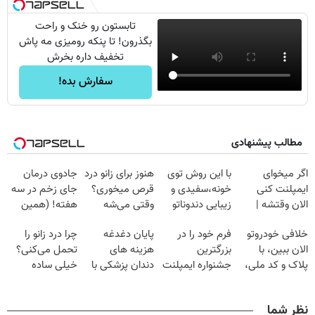
تابستون رو خنک و راحت
بگذرون! تا پنکه رومیزی مه پاش
تخفیف داره بخرش
سفارش بده!
مطالب پیشنهادی
اگر میخوای
با این روش توی
هنوز برای زانو درد
جادوی درمان
ایمپلنت کنی
خونه،سفیدی و
قرص میخوری؟
جای زخم در سه
الان وقتشه |
زیبایی دندوناتو
وقتی می‌شه
هفته! (همین
فقط با ۲۵
برگردون
بدون عمل
حالا رایگان
خلافی خودروتو
فرم خود را در
پایان دغدغه
چرا درد زانو را
میلیون تومان!!!
(40%off)
درمانش کرد؟؟؟؟
صحبت کنید)
الان ببین، با
بزرگترین
هزینه های
تحمل می‌کنی؟
پلاک و کد ملی،
جشنواره ایمپلنت
دندان پزشکی با
خیلی ساده
بدون نیاز به
تهران پر کنید ! |
پک سفید کننده
درمنزل درمانش
مراجعه حضوری
فقط ۲۵ میلیون
خانگی
کن
نظر شما