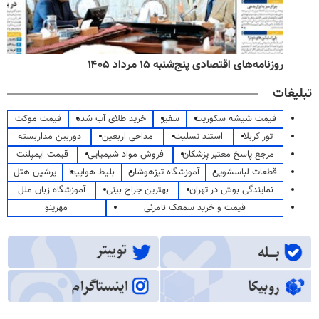
روزنامه‌های اقتصادی پنج‌شنبه ۱۵ مرداد ۱۴۰۵
تبلیغات
قیمت شیشه سکوریت
سفیر
خرید طلای آب شده
قیمت موکت
تور کربلا
استند تسلیت
مداحی اربعین
دوربین مداربسته
مرجع پاسخ معتبر پزشکان
فروش مواد شیمیایی
قیمت ایمپلنت
قطعات لباسشویی
آموزشگاه تیزهوشان
بلیط هواپیما
پرشین هتل
نمایندگی بوش در تهران
بهترین جراح بینی
آموزشگاه زبان ملل
قیمت و خرید سمعک نامرئی
مهرینو