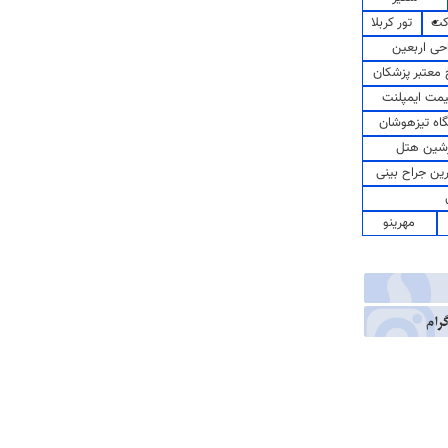
کت
تور کربلا
حی اربعین
معتبر پزشکان
مت ایمپلنت
اه تیزهوشان
شین هتل
رین جراح بینی
مهرینو