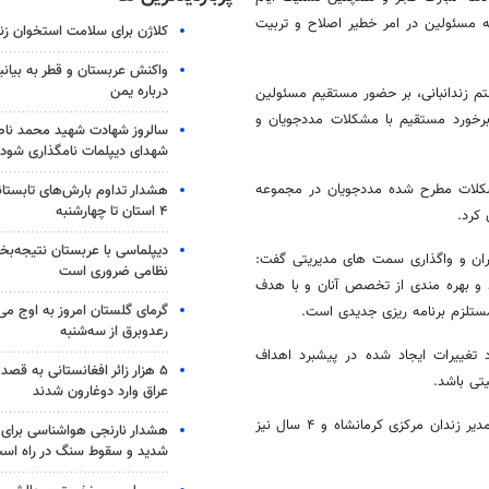
ه مسئولین در امر خطیر اصلاح و تربیت
کلاژن برای سلامت استخوان زن
واکنش عربستان و قطر به بیانی
درباره یمن
تم زندانبانی، بر حضور مستقیم مسئولین
 برخورد مستقیم با مشکلات مددجویان و
سالروز شهادت شهید محمد ناص
شهدای دیپلمات نامگذاری شود
کلات مطرح شده مددجویان در مجموعه
هشدار تداوم بارش‌های تابستان
۴ استان تا چهارشنبه
 کرد.
دیپلماسی با عربستان نتیجه‌
یران و واگذاری سمت های مدیریتی گفت:
نظامی ضروری است
د و بهره مندی از تخصص آنان و با هدف
گرمای گلستان امروز به اوج می‌ر
تلزم برنامه ریزی جدیدی است.
رعدوبرق از سه‌شنبه
 تغییرات ایجاد شده در پیشبرد اهداف
۵ هزار زائر افغانستانی به قصد
یتی باشد.
عراق وارد دوغارون شدند
فرزادی، سرپرست جدید مجتمع در ۱۹ سال سابقه کاری خود به مدت ۹ سال مدیر زندان مرکزی کرمانشاه و ۴ سال نیز
شدید و سقوط سنگ در راه اس