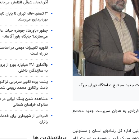
آذربایجان شرقی افزایش می‌یابد
۳ ﺗﺼﻔﻴﻪ‌ﺧﺎﻧﻪ‌ تهران تا پایان ت
بهره‌برداری می‌رسند
چطور «باورها» جوهره حیات عارف
می‌سازند؟ جایگاه باور آگاهانه
تقوی: تغییرات مهمی در اساسنام
در راه است
واگذاری ۳.۱ میلیارد یورو 
به سازندگان داخلی
پشت پرده تغییر سرمربی تراکتو
ت جدید مجتمع ندامتگاه تهران بزرگ
باعث برکناری محمد ربیعی شد
مشاهده شدن پلنگ ایرانی در من
سالوک خراسان شمالی
فرزادی به عنوان سرپرست جدید مجتمع
قدردانی از شهرداری برای خدما
زائران
ین اداره کل زندانهای استان و مسئولین
پربازدیدترین ها
ه دهه مبارک فجر و همچنین تسلیت ایام