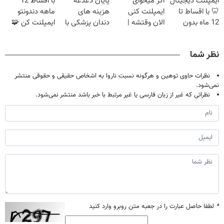
ایمپلنت دیجیتال
اگر میخوای
پایان دغدغه
با اقساط 12
🦷 با اقساط تا
ایمپلنت کنی
هزینه های
ماهه دندونتو
12 ماه بدون
الان وقتشه |
دندان پزشکی با
ایمپلنت کن 🧩
سود و ضامن ✅
فقط با ۲۵
پک سفید کننده
بدون سود
میلیون تومان!!!
خانگی
نظر شما
نظرات حاوی توهین و هرگونه نسبت ناروا به اشخاص حقیقی و حقوقی منتشر
نمی‌شود.
نظراتی که غیر از زبان فارسی یا غیر مرتبط با خبر باشد منتشر نمی‌شود.
*
لطفا حاصل عبارت را در جعبه متن روبرو وارد کنید