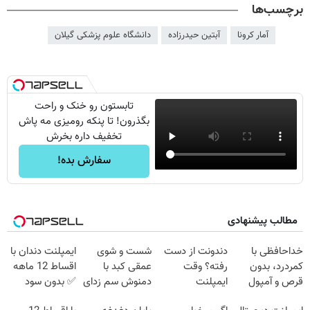
برچسب‌ها
آمار کرونا
آبتین حیدرزاده
دانشگاه علوم پزشكی گیلان
تابستون رو خنک و راحت
بگذرون! تا پنکه رومیزی مه پاش
تخفیف داره بخرش
سفارش بده!
مطالب پیشنهادی
خداحافظی با
دندونت از دست
شست و شوی
ایمپلنت دندان با
کمردرد، بدون
رفته؟ وقت
عمقی کبد با
اقساط 12 ماهه
قرص و آمپول
ایمپلنت
دمنوش سم زدای
✅ بدون سود
دیجیتاله
گیاهی
بدون ضامن