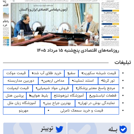
روزنامه‌های اقتصادی پنج‌شنبه ۱۵ مرداد ۱۴۰۵
تبلیغات
قیمت شیشه سکوریت
سفیر
خرید طلای آب شده
قیمت موکت
تور کربلا
استند تسلیت
مداحی اربعین
دوربین مداربسته
مرجع پاسخ معتبر پزشکان
فروش مواد شیمیایی
قیمت ایمپلنت
قطعات لباسشویی
آموزشگاه تیزهوشان
بلیط هواپیما
پرشین هتل
نمایندگی بوش در تهران
بهترین جراح بینی
آموزشگاه زبان ملل
قیمت و خرید سمعک نامرئی
مهرینو