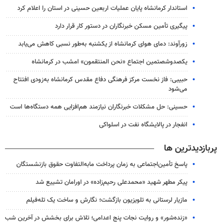
استاندار کرمانشاه پایان عملیات اربعین حسینی در استان را اعلام کرد
پیگیری تأمین مسکن خبرنگاران در دستور کار قرار دارد
زورآوند: دمای هوای کرمانشاه از یکشنبه به‌طور نسبی کاهش می‌یابد
یکصدوشصتمین اجتماع «نحن المنتقمون» امشب در کرمانشاه
حبیبی: فاز نخست مرکز فرهنگی دفاع مقدس کرمانشاه به‌زودی افتتاح
می‌شود
حسینی: حل مشکلات خبرنگاران نیازمند هم‌افزایی همه دستگاه‌ها است
انفجار در پالایشگاه نفت در اسلواکی
پربازدیدترین ها
پاسخ تأمین‌اجتماعی به زمان پرداخت مابه‌التفاوت حقوق بازنشستگان
پیکر مطهر شهید «محمدعلی رحیم‌زاده» در اورامان تشییع شد
مازیار لرستانی به تلویزیون بازگشت؛ نگارش و ساخت یک تله‌فیلم
«زنده‌شور» و روایت نجات پنج اعدامی؛ تلاش برای بخشش در آخرین شب