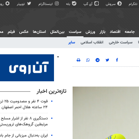
تلگرام
سروش
آی گپ
بله
اینستاگرام
توییتر
روبی
جامعه
اقتصاد
بازار
ورزش
سیاست
بین‌الملل
استان‌ها
عکس
فیلم
مج
سیاست خارجی
انقلاب اسلامی
سایر
تازه‌ترین اخبار
فوت ۴ 
۲۴ ساعته هلال احمر اصفهان
دستگیری ۸ نفر از اشرار 
مرتبطین گروهک‌های تروریستی
ایران به‌دنبال میزبانی از جام ب