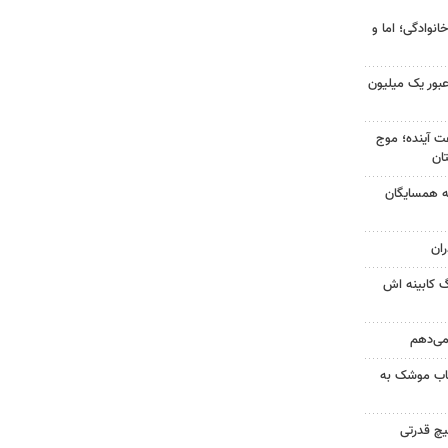
انوادگی؛ اما و
 عبور یک میلیون
 کشور در ۷۲ ساعت آینده؛ موج
به همسایگان
ان
گ کابینه اش
 می‌دهم
رتاب موشک به
یچ قدرتی