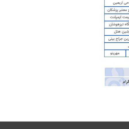
حی اربعین
معتبر پزشکان
مت ایمپلنت
اه تیزهوشان
شین هتل
رین جراح بینی
مهرینو