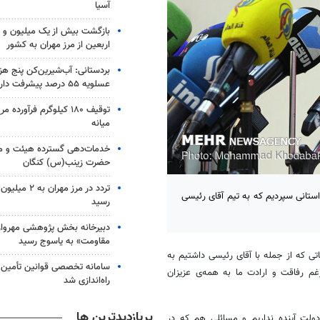
آسیا
اربعین از مرز مهران به کشور
بردستانی: آب‌شیرین‌کن پنج هز
عسلویه ۵۵ درصد پیشرفت دارد
توقیف ۱۸۰ کیلوگرم فرآورد
میانه
خدمات‌دهی گسترده هیئت و 
حضرت زینب(س) کنگان
ستانی سپردیم که به تیم آقای رئیسی
رسید
دبیرخانه بخش پژوهشی مهروار
مقاومت» به یاسوج رسید
به نقل از صدا و سیما، سعید محمد گفت: طبق جلساتی که از جمله با آقای ‎رئیسی داشتیم به
سامانه تخصصی قوانین تأمین 
م رفاقت و ارادت ما به همه‌ی عزیزان
راه‌اندازی شد
پربازدیدترین ها
ولت آینده نداریم و مسائلی هم که در