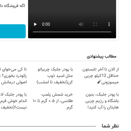
اگه فروشگاه د
مطالب پیشنهادی
از الان تا آخر تابستون
با پودر جلبک چربیاتو
تا کی می‌خوای 
حداقل 12کیلو چربی
مثل اسید ذوب
زانودرد بخوری؟ ی
میسوزونی🧨
کن(تخفیف تا امشب)
اصولی درمانش 
با پودر جلبک، بدون
خرید شمش پلمپ
با پودر جلبک لا
روزنامه‌های اقتصادی چهارشنبه ۱۴ مرداد ۱۴۰۵
روزنامه
باشگاه و رژیم چربی
طلاسی، از ۰.۵ گرم تا ۱۰
اندام خوش فرم آ
هایتان را آب کنید!
گرم
نیست!(تخفیف 
جهانی)
نظر شما