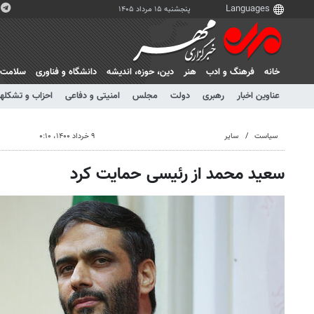
پنجشنبه ۱۵ مرداد ۱۴۰۵
خانه
فرهنگ و ادب
هنر
دين، حوزه، انديشه
دانشگاه و فناوری
سلامت
عناوین اخبار
رهبری
دولت
مجلس
امنیتی و دفاعی
احزاب و تشکلها
سیاست
سایر
۹ خرداد ۱۴۰۰، ۰:۱۰
سعید محمد از رئیسی حمایت کرد