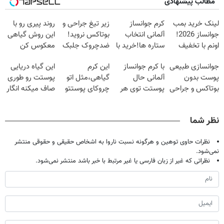
مطالب پیشنهادی
لینک خرید بمب
کرم جوانساز
زیر تیغ جراحی و
روند پیری رو با
جوانساز 2026!
آلمانی انتخاب
بوتاکس نروید!
این روش گیاهی
اونم با تخفیف
ستاره ها!خرید با
ضدچروک جلبک
معکوس کن
ویژه
تخفیف
با40%تخفیف
جوانسازی طبیعی
با کرم جوانساز
این کرم
این گیاه دریایی
پوست بدون
آلمانی حال
گیاهی،مثل اتو
پوستت رو طوری
بوتاکس و جراحی
پوستت توی هر
چروکای پوستتو
صاف میکنه انگار
😳! خرید با
فصلی
صاف
20سال جوون
تخفیف ویژه
خوبه۴۵٪تخفیف
میکنه!+تخفیف
شدی🔥
نظر شما
ویژه
نظرات حاوی توهین و هرگونه نسبت ناروا به اشخاص حقیقی و حقوقی منتشر
نمی‌شود.
نظراتی که غیر از زبان فارسی یا غیر مرتبط با خبر باشد منتشر نمی‌شود.