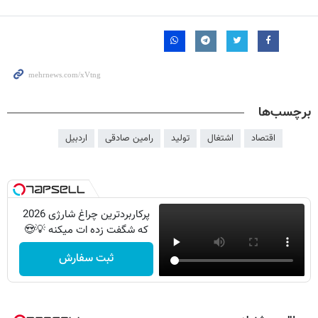
برچسب‌ها
اقتصاد
اشتغال
تولید
رامین صادقی
اردبیل
پرکاربردترین چراغ شارژی 2026
که شگفت زده ات میکنه 💡😍
ثبت سفارش