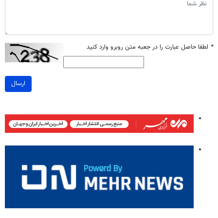
*
لطفا حاصل عبارت را در جعبه متن روبرو وارد کنید
ارسال