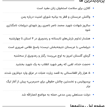
پربازدیدترین ها
کلاژن برای سلامت استخوان زنان مفید است
واکنش عربستان و قطر به بیانیه شورای امنیت درباره یمن
سالروز شهادت شهید محمد ناصر ناصری روز شهدای دیپلمات نامگذاری
شود
هشدار تداوم بارش‌های تابستانه و رعدوبرق در ۴ استان تا چهارشنبه
دیپلماسی با عربستان نتیجه‌بخش نیست؛ پاسخ نظامی ضروری است
گرمای گلستان امروز به اوج می‌رسد؛ رگبار و رعدوبرق از سه‌شنبه
«حجت خدا»، لقبی که رهبر شهید انقلاب به یک شهید بخشید
۵ هزار زائر افغانستانی به قصد زیارت عتبات در عراق وارد دوغارون شدند
پرسپولیس و نخستین چالش حقوقی برای «سرمربی» پیش از آغاز لیگ
برتر
دولت مستعفی یمن مدعی حمله به مواضع انصارالله شد
صفحه اول روزنامه‌ها