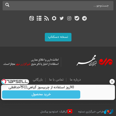
نسخه دسکتاپ
درباره ما
تماس با ما
بازرگانی
All Content by Mehr News Agency is licensed under a Creative Commons
90روز استفاده از چربیسوز گیاهی👋🏻خدافظی
Attribution 4.0 International License.
همیشگی با چاقی!خرید با تخفیف
خرید محصول
طراحی خبرگزاری نستوه
گرافیک: استودیو پیکسل