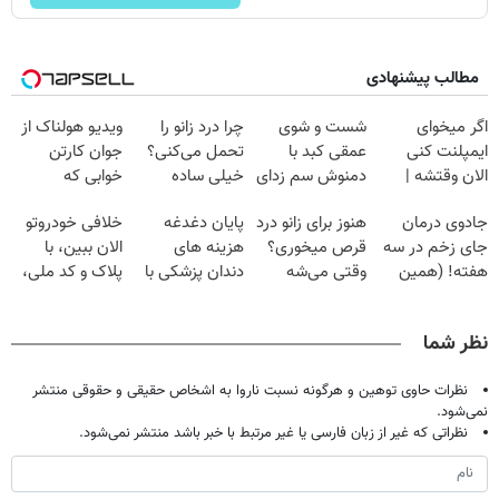
مطالب پیشنهادی
اگر میخوای
شست و شوی
چرا درد زانو را
ویدیو هولناک از
ایمپلنت کنی
عمقی کبد با
تحمل می‌کنی؟
جوان کارتن
الان وقتشه |
دمنوش سم زدای
خیلی ساده
خوابی که
فقط با ۲۵
گیاهی
درمنزل درمانش
میلیاردر شد.
جادوی درمان
هنوز برای زانو درد
پایان دغدغه
خلافی خودروتو
میلیون تومان!!!
کن
آموزش رایگان
جای زخم در سه
قرص میخوری؟
هزینه های
الان ببین، با
هفته! (همین
وقتی می‌شه
دندان پزشکی با
پلاک و کد ملی،
حالا رایگان
بدون عمل
پک سفید کننده
بدون نیاز به
صحبت کنید)
درمانش کرد؟؟؟؟
خانگی
مراجعه حضوری
نظر شما
نظرات حاوی توهین و هرگونه نسبت ناروا به اشخاص حقیقی و حقوقی منتشر
نمی‌شود.
نظراتی که غیر از زبان فارسی یا غیر مرتبط با خبر باشد منتشر نمی‌شود.