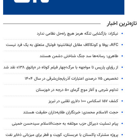
تازه‌ترین اخبار
نیکزاد: بازگشایی تنگه هرمز هیچ راه‌حل نظامی ندارد
AFC، یوفا و کونکاکاف مقابل اینفانتینو؛ فوتبال متعلق به یک فرد نیست
طاهری: رسانه‌ها سد جنگ شناختی دشمن هستند
از رؤیای پاریس تا مواجهه با مرگ؛چهار فیلم کوتاه در «پاتوق ۱۳۸» نقد شد
تخصیص ۷۵ درصدی اعتبارات آذربایجان‌شرقی در سال ۱۴۰۴
تداوم شرجی و آغاز موج گرمای ۵۰ درجه در خوزستان
کشف ۱۵۷ اسکناس ۱۰۰ دلاری تقلبی در تبریز
حجت الاسلام محمدی: خبرنگاران طلایه‌داران حقیقت هستند
پیام تسلیت دبیرکل حزب موتلفه به حجت‌الاسلام سیدحسن خمینی
پروژه مشترک پاکستان با عربستان، کویت و قطر برای میزبانی ذخایر نفت