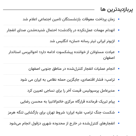
پربازدیدترین ها
زمان پرداخت معوقات بازنشستگان تامین اجتماعی اعلام شد
انهدام مهمات عمل‌نکرده در پاکدشت؛ احتمال شنیده‌شدن صدای انفجار
لژیونر ایرانی تیتر رسانه «سان» انگلیس شد
عیادت مسئولان از خواننده پیشکسوت ادامه دارد؛ احوالپرسی استاندار
اصفهان
انجام عملیات انفجار کنترل‌شده در مناطق جنوبی اصفهان
ترامپ: فشار اقتصادی، جایگزین حمله نظامی به ایران می شود
مدیرعامل پرسپولیس قیمت آخر را برای نساجی تعیین کرد
پیام تبریک فرمانده قرارگاه مرکزی خاتم‌الانبیا به محسن رضایی
شکست جنگ ترامپ علیه ایران؛ شروط تهران برای بازگشایی تنگه هرمز
انفجارهای کنترل‌شده در خارج از محدوده شهری دزفول انجام می‌شود