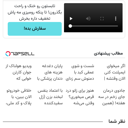
تابستون رو خنک و راحت
بگذرون! تا پنکه رومیزی مه پاش
تخفیف داره بخرش
سفارش بده!
مطالب پیشنهادی
اگر میخوای
شست و شوی
پایان دغدغه
ویدیو هولناک از
ایمپلنت کنی
عمقی کبد با
هزینه های
جوان کارتن
الان وقتشه |
دمنوش سم زدای
دندان پزشکی با
خوابی که
فقط با ۲۵
گیاهی
پک سفید کننده
میلیاردر شد.
جادوی درمان
هنوز برای زانو درد
با اعتماد بنفس
خلافی خودروتو
میلیون تومان!!!
خانگی
آموزش رایگان
جای زخم در سه
قرص میخوری؟
لبخند بزن (ژل
الان ببین، با
هفته! (همین
وقتی می‌شه
سفیدکننده
پلاک و کد ملی،
حالا رایگان
بدون عمل
دندان40%تخفیف)
بدون نیاز به
صحبت کنید)
درمانش کرد؟؟؟؟
مراجعه حضوری
نظر شما