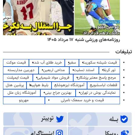
روزنامه‌های ورزشی شنبه ۱۷ مرداد ۱۴۰۵
تبلیغات
قیمت شیشه سکوریت
سفیر
خرید طلای آب شده
قیمت موکت
تور کربلا
استند تسلیت
مداحی اربعین
دوربین مداربسته
مرجع پاسخ معتبر پزشکان
فروش مواد شیمیایی
قیمت ایمپلنت
قطعات لباسشویی
آموزشگاه تیزهوشان
بلیط هواپیما
پرشین هتل
نمایندگی بوش در تهران
بهترین جراح بینی
آموزشگاه زبان ملل
قیمت و خرید سمعک نامرئی
مهرینو