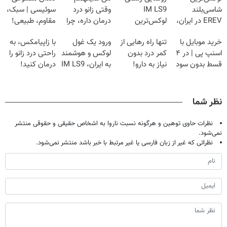
شاسی‌بلند
IM LS9
وقتی زانو درد
سوئیسی | سبک،
EREV در ایران،
لوکس‌ترین
درمان داره، چرا
مقاوم، طبیعی!
توسط نیکا موتور
EREV در ایران
دردش رو داری
ویزیت
خرید موبایل با
تنها راه رهایی از
ورود یک غول
با زاپیامکس، به
رونمایی شد!
تحمل میکنی؟❗
رایگان+پرداخت
اسنپ پی | در ۴
کمر درد بدون
لوکس و هوشمند
راحتی درد زانو را
اقساطی😍
قسط بدون سود
نیاز به دارو!
به ایران، IM LS9
درمان کنید!
و کارمزد!
(◂پرسش‌نامه)
رسماً رونمایی شد
نظر شما
نظرات حاوی توهین و هرگونه نسبت ناروا به اشخاص حقیقی و حقوقی منتشر
نمی‌شود.
نظراتی که غیر از زبان فارسی یا غیر مرتبط با خبر باشد منتشر نمی‌شود.