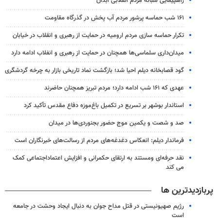
راهپیمایی شبانه مردم انقلابی آبدان
۱۶۱ شب حماسه پرشور مردم آب پخش در گذرگاه مقاومت
تکرار حماسه سازی مردم ارومیه در حمایت از رهبری و انقلاب در خیابان
میدان‌داری سلماسی‌ها همچنان در حمایت از رهبری‌ و انفلاب ادامه دارد
گود قصابخانه دیلم احیا شد؛ بازگشت نماد تاریخی بازار به چرخه گردشگری
عهدی که ۱۶۱ شب ادامه دارد؛ مردم تبریز همچنان حاضرند
استاندار بوشهر بر تسریع در تکمیل باغ‌موزه دفاع مقدس تأکید کرد
صد و شصت و یکمین موج حضور بجنوردی‌ها در میدان
فرماندار دیلم: انعکاس دغدغه‌های مردم از رسالت‌های خبرنگاران است
نقد حرفه‌ای ومستند به ارتقای حکمرانی و افزایش اعتماداجتماعی کمک
می کند
پربازدیدترین ها
رژیم صهیونیستی در قتل مداح جوان به دنبال ایجاد وحشت در جامعه
است