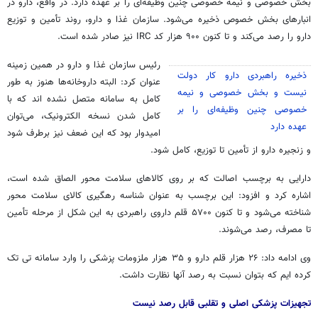
بخش خصوصی و نیمه خصوصی چنین وظیفه‌ای را بر عهده دارد. در واقع، دارو در
انبارهای بخش خصوص ذخیره می‌شود. سازمان غذا و دارو، روند تأمین و توزیع
دارو را رصد می‌کند و تا کنون ۹۰۰ هزار کد IRC نیز صادر شده است.
رئیس سازمان غذا و دارو در همین زمینه
ذخیره راهبردی دارو کار دولت
عنوان کرد: البته داروخانه‌ها هنوز به طور
نیست و بخش خصوصی و نیمه
کامل به سامانه متصل نشده
اند
که با
خصوصی چنین وظیفه‌ای را بر
کامل شدن نسخه الکترونیک، می‌توان
عهده دارد
امیدوار بود که این ضعف نیز برطرف شود
و زنجیره دارو از تأمین تا توزیع، کامل شود.
دارایی به برچسب اصالت که بر روی کالاهای سلامت محور الصاق شده است،
اشاره کرد و افزود: این برچسب به عنوان شناسه رهگیری کالای سلامت محور
شناخته می‌شود و تا کنون ۵۷۰۰ قلم داروی راهبردی به این شکل از مرحله تأمین
تا مصرف، رصد می‌شوند.
وی ادامه داد: ۲۶ هزار قلم دارو و ۳۵ هزار ملزومات پزشکی را وارد سامانه
تی
تک
کرده
ایم
که بتوان نسبت به رصد آنها نظارت داشت.
تجهیزات پزشکی اصلی و تقلبی قابل رصد نیست