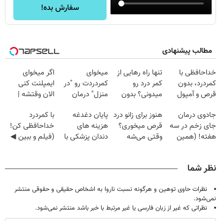
سفارش بده!
مطالب پیشنهادی
خداحافظی با
تنها راه رهایی از
میخوای
اگر میخوای
کمردرد، بدون
کمر درد رو
کمردردت رو "در
ایمپلنت کنی
قرص و آمپول
میدونی؟ بدون
منزل" درمان
الان وقتشه |
نیاز به دارو!
کنی؟ (◂فیلم +
فقط با ۲۵
جادوی درمان
هنوز برای زانو درد
پایان دغدغه
با کمردرد
(◂پرسش‌نامه)
◂پرسش‌نامه)
میلیون تومان!!!
جای زخم در سه
قرص میخوری؟
هزینه های
خداحافظی کن!
هفته! (همین
وقتی می‌شه
دندان پزشکی با
(فیلم و ببین ◀
حالا رایگان
بدون عمل
پک سفید کننده
پرسش‌نامه رو
صحبت کنید)
درمانش کرد؟؟؟؟
خانگی
پرکن)
نظر شما
نظرات حاوی توهین و هرگونه نسبت ناروا به اشخاص حقیقی و حقوقی منتشر
نمی‌شود.
نظراتی که غیر از زبان فارسی یا غیر مرتبط با خبر باشد منتشر نمی‌شود.