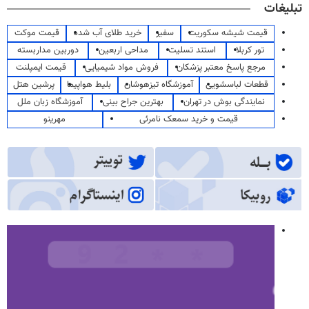
تبلیغات
قیمت شیشه سکوریت
سفیر
خرید طلای آب شده
قیمت موکت
تور کربلا
استند تسلیت
مداحی اربعین
دوربین مداربسته
مرجع پاسخ معتبر پزشکان
فروش مواد شیمیایی
قیمت ایمپلنت
قطعات لباسشویی
آموزشگاه تیزهوشان
بلیط هواپیما
پرشین هتل
نمایندگی بوش در تهران
بهترین جراح بینی
آموزشگاه زبان ملل
قیمت و خرید سمعک نامرئی
مهرینو