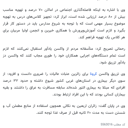
وی با اشاره به اینکه فاصله‌گذاری اجتماعی در اماکن ۷۰ درصد و تهویه مناسب
بیش از ۸۰ درصد ارزیابی شده است، ابراز کرد: تجهیز کلاس‌های درس به تهویه
موضوع بسیار مهمی است که با توجه به شروع مدارس باید در دستور کار قرار
بگیرد و لازم است آموزش‌وپرورش با همکاری خیرین و انجمن اولیا مربیان برای
هر کلاس یک تهویه فراهم کند.
رحمانی تصریح کرد: متأسفانه مردم از واکسن یادآور استقبال نمی‌کنند که لازم
است تمام دستگاه‌های اجرایی همکاران خود را طوری مجاب کنند که واکسن دز
یادآور تزریق شود.
وی تزریق واکسن
کرونا
برای زائرین عتبات عالیات را ضروری دانست و افزود: از
سوی دیگر بیماری در استان‌های غربی کشور شیوع داشته و حدود ۳۲ درصد
افرادی که مبتلا به بیماری
التور
شده‌اند سابقه مسافرت به عراق را داشتند و بقیه
بیماران کسانی بودند که با این افراد ارتباط بودند.
وی در پایان گفت: زائران اربعین به نکاتی همچون استفاده از منابع مطمئن آب و
شستن دست به مدت ۲۰ ثانیه قبل از صرف غذا توجه کنند.
کد مطلب
5563016