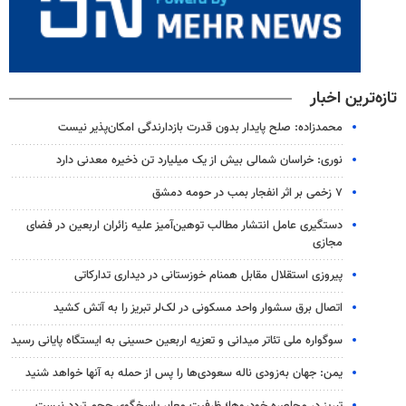
تازه‌ترین اخبار
محمدزاده: صلح پایدار بدون قدرت بازدارندگی امکان‌پذیر نیست
نوری: خراسان شمالی بیش از یک میلیارد تن ذخیره معدنی دارد
۷ زخمی بر اثر انفجار بمب در حومه دمشق
دستگیری عامل انتشار مطالب توهین‌آمیز علیه زائران اربعین در فضای
مجازی
پیروزی استقلال مقابل همنام خوزستانی در دیداری تدارکاتی
اتصال برق سشوار واحد مسکونی در لک‌لر تبریز را به آتش کشید
سوگواره ملی تئاتر میدانی و تعزیه اربعین حسینی به ایستگاه پایانی رسید
یمن: جهان به‌زودی ناله سعودی‌ها را پس از حمله به آنها خواهد شنید
تبریز در محاصره خودروها؛ ظرفیت معابر پاسخگوی حجم تردد نیست