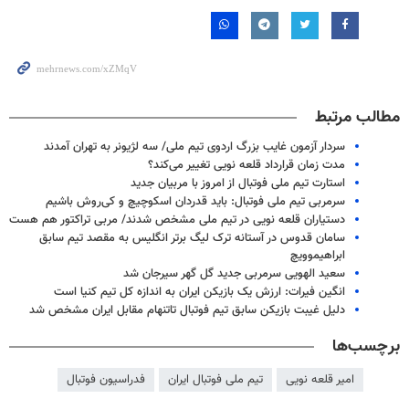
مطالب مرتبط
سردار آزمون غایب بزرگ اردوی تیم ملی/ سه لژیونر به تهران آمدند
مدت زمان قرارداد قلعه نویی تغییر می‌کند؟
استارت تیم ملی فوتبال از امروز با مربیان جدید
سرمربی تیم ملی فوتبال: باید قدردان اسکوچیچ و کی‌روش باشیم
دستیاران قلعه نویی در تیم ملی مشخص شدند/ مربی تراکتور هم هست
سامان قدوس در آستانه ترک لیگ برتر انگلیس به مقصد تیم سابق
ابراهیموویچ
سعید الهویی سرمربی جدید گل گهر سیرجان شد
انگین فیرات: ارزش یک بازیکن ایران به اندازه کل تیم کنیا است
دلیل غیبت بازیکن سابق تیم فوتبال تاتنهام مقابل ایران مشخص شد
برچسب‌ها
امیر قلعه نویی
تیم ملی فوتبال ایران
فدراسیون فوتبال