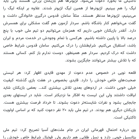
تاکتیکی ما بخورد دعوت می‌شود. لژیونرها هم بازیکنان بزرگی هستند ولی باید
لیگ را هم ببینیم. لژیونرها از همین لیگ لژیونر شدند. علاوه بر اینکه لیگ را
می‌بینیم، لژیونرها مدنظر هستند. مثلاً
سامان
قدوس
درگیری خانوادگی داشت و
گفت می‌خواهم کنار باشگاه باشم. سردار آزمون هم گفت مشکلی برای همسرش
دارد. آنقدر بازیکنان خوبی داریم که همزمان می‌توانیم دو تیم ملی خوب با پنج
درصد بالا یا پایین داشته باشیم. هرکسی
با تمام
وجودش در خدمت مردم و ایران
باشد، استقبال می‌کنیم. شرایطشان را درک می‌کنیم. سامان
قدوس
شرایط خاصی
داشت که درک کردیم. سردار هم همینطور. دوست ندارم باز کنم. کسانی هستند
که با تلاش بیشتر می‌توانند جایگزین بشوند.
قلعه نویی
در خصوص
عدم دعوت از مهدی
قایدی
اظهار کرد: هر لیستی
صحبت‌های خاص خودش را دارد.
قایدی
بخصوص در هفت بازی گذشته کیفیت
خیلی خوبی داشت. در اردوهای بعدی تلاش بیشتری کند… بعضی بازیکنان شاید
لیاقت داشتند ولی این لیست به افکار ما
نزدیکتر
است. شاید در
لیستهای
بعدی
جابجایی بشود و نفرات شایسته‌تر دعوت بشوند. تا خرداد فرصت بیشتری هست.
بازیکنان دیگری هم بودند. در تیم ملی باید ۲۰ نفر دعوت کنید که
بر اساس
اولویت
تاکتیکی است.
وی درباره احتمال قهرمانی ایران در جام ملت‌های آسیا تصریح کرد: تیم ملی
پتانسیل خوبی دارد و نسل طلایی هم داریم ولی فوتبال شرایط خاص خودش را