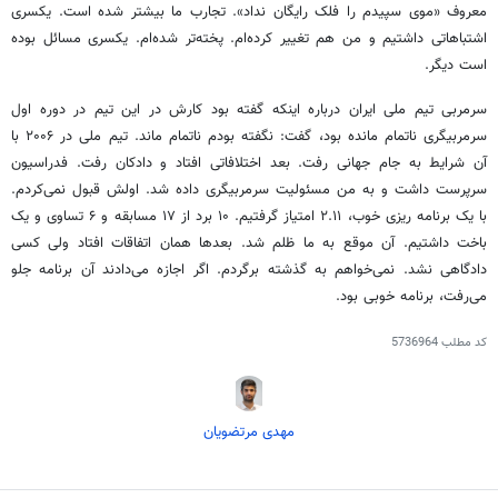
معروف «موی
سپیدم
را
فلک
رایگان نداد». تجارب ما بیشتر شده است. یکسری
اشتباهاتی داشتیم و من هم تغییر کرده‌ام. پخته‌تر شده‌ام. یکسری مسائل بوده
است دیگر.
سرمربی تیم ملی ایران درباره اینکه گفته بود کارش در این تیم در دوره اول
سرمربیگری ناتمام مانده بود، گفت: نگفته بودم ناتمام ماند. تیم ملی در
۲۰۰۶
با
آن شرایط به جام جهانی رفت. بعد اختلافاتی افتاد و دادکان رفت. فدراسیون
سرپرست داشت و به من مسئولیت
سرمربیگری داده
شد. اولش قبول نمی‌کردم.
با یک برنامه
ریزی
خوب، ۲.۱۱ امتیاز گرفتیم. ۱۰ برد از ۱۷ مسابقه و ۶ تساوی و یک
باخت داشتیم. آن موقع به ما ظلم شد. بعدها همان اتفاقات افتاد ولی کسی
دادگاهی نشد. نمی‌خواهم به گذشته
برگردم
. اگر اجازه می‌دادند آن برنامه جلو
می‌رفت، برنامه خوبی بود.
کد مطلب
5736964
مهدی مرتضویان