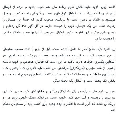
قلعه نویی افزود: باید تلاش کنیم برنامه
مان
هم خوب بشود و مردم از فوتبال
بازی کردن لذت ببرند. لذت فوتبال نوع بازی است و گل‌هایی است که رد و بدل
می‌شود و اخلاق در زمین است. با بازیکنان
صحبت
کردم که حتماً این مسائل را
رعایت کنند. من یک فوتبال خوب را دوست دارم. در گل گهر ۳۵ گل زده‌ایم و
دومین تیم برتر
از این نظر
هستیم. فوتبال هجومی اما با برنامه و ساختار دفاعی
را دوست دارم.
وی تاکید کرد: هنوز
کادر
ما کامل نشده است. قبل از بازی با نفت مسجد سلیمان
با من
صحبت
کردند. درگیر دو مسابقه بودیم. بعد از آن یک
لیست
دادیم. هر
انتخابی یکسری حرف‌ها دارد. تاکید ما این است که فوتبال هجومی و خوب داشته
باشیم. از شما عزیزان (خبرنگاران) خواهش
می
کنم… باید قدردان شما باشیم. شما
باید
بازوی
ما باشید و به ما کمک
کنید
. حتی انتقادات شما برای مردم است.
حب
و
بغض یک بحث است و انتقال یک بحث دیگر.
سرمربی تیم ملی درباره دو بازی تدارکاتی پیش رو خاطرنشان کرد: همین که این
دو بازی با روسیه و کنیا جور شد، خوب است. می‌تواند محک خوبی برای من و
بازیکنانی باشد که قرار است با افکار و ایده جدید بازی کنند. باید از مسئولان تشکر
کنم.