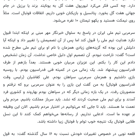
دارد. چه کسی فکر می‌کرد لیورپول هفت گل به یونایتد بزند یا برزیل در جام
جهانی
هفت
گل بخورد. پتانسیل و بازیکنان خوبی داریم. اتفاقات فوتبال است. مثلاً
روی نیمکت هستید و یکهو تیمتان ۱۰
نفره
می‌شود.
سرمربی تیم ملی ایران در پاسخ به سئوال خبرنگار مهر مبنی بر اینکه ابتدا قبول
نکرد هدایت تیم ملی را قبول کند اما پس از آن تصمیمش را تغییر داد و اینکه آیا
دلیلش این بوده که
گزینه‌های
زیادی همزمان با نام او برای تیم ملی مطرح شده
است؟ گفت: ناراحت نبودم. آن تصمیم اول دلیل خاصی نداشت. آن زمان تشخیص
دادم این کار را بکنم. این عزیزان مربیان خوبی هستند. بعداً بازهم از طرف
فدراسیون پیشنهاد شد. یک زمانی من در کمیته فنی فدراسیون بودم. با روسیه
بازی داشتیم و همزمان سرمربی سپاهان بودم. علی کفاشیان (رئیس وقت
فدراسیون فوتبال) به من گفت این بازی را به عنوان سرمربی
برو
که نرفتم و
منصوریان رفت. در یک بازه زمانی دیگر که در سپاهان بودم بهاروند و کشوری فرد
آمدند و برای تیم ملی
صحبت
کردند که نشد. باید سرباز مملکت باشیم. مردم ولی
نعمت ما هستند. باید تا جایی که می‌توانیم در اختیار مردم باشیم. الان این وظیفه
بر عهده
ما است. ادعایی نداریم. از رسانه‌ها می‌خواهم کمک کنند تا این نسل
طلایی فوتبال یک نتیجه خوب توام با فوتبال زیبا داشته باشد.
قلعه نویی
در خصوص
تغییرات
خودش نسبت
به ۱۶ سال گذشته گفت:
به قول