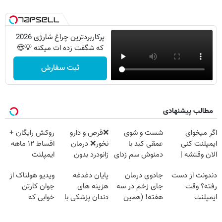
پرکاربردترین چراغ شارژی 2026
که شگفت زده ات میکنه 💡😍
ثبت سفارش
مطالب پیشنهادی
اگر میخوای
شست و شوی
❌قرص‌ و دارو
روکش رایگان +
ایمپلنت کنی
عمقی کبد با
نخور❌ درمان
اقساط ۱۲ ماهه
الان وقتشه |
دمنوش سم زدای
زانودرد بدون
ایمپلنت
فقط با ۲۵
گیاهی
قرص
دندونت از دست
جادوی درمان
پایان دغدغه
ویدیو هولناک از
میلیون تومان!!!
رفته؟ وقت
جای زخم در سه
هزینه های
جوان کارتن
ایمپلنت
هفته! (همین
دندان پزشکی با
خوابی که
دیجیتاله
حالا رایگان
پک سفید کننده
میلیاردر شد.
صحبت کنید)
خانگی
آموزش رایگان