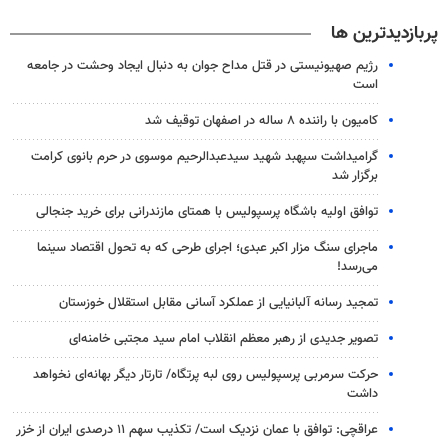
پربازدیدترین ها
رژیم صهیونیستی در قتل مداح جوان به دنبال ایجاد وحشت در جامعه
است
کامیون با راننده ۸ ساله در اصفهان توقیف شد
گرامیداشت سپهبد شهید سیدعبدالرحیم موسوی در حرم بانوی کرامت
برگزار شد
توافق اولیه باشگاه پرسپولیس با همتای مازندرانی برای خرید جنجالی
ماجرای سنگ مزار اکبر عبدی؛ اجرای طرحی که به تحول اقتصاد سینما
می‌رسد!
تمجید رسانه آلبانیایی از عملکرد آسانی مقابل استقلال خوزستان
تصویر جدیدی از رهبر معظم انقلاب امام سید مجتبی خامنه‌ای
حرکت سرمربی پرسپولیس روی لبه پرتگاه/ تارتار دیگر بهانه‌ای نخواهد
داشت
عراقچی: توافق با عمان نزدیک است/ تکذیب سهم ۱۱ درصدی ایران از خزر