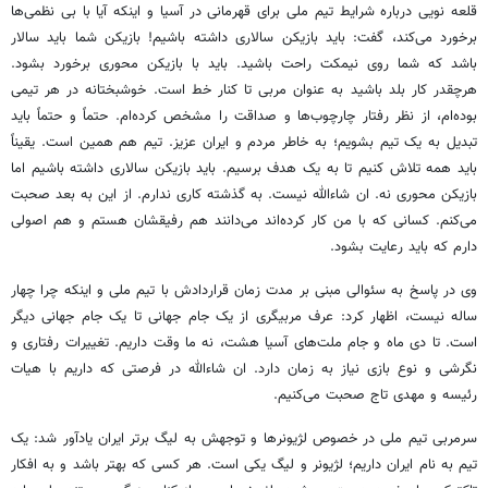
قلعه نویی درباره شرایط تیم ملی برای قهرمانی در آسیا و اینکه آیا با بی
نظمی‌ها
برخورد می‌کند، گفت: باید بازیکن سالاری داشته باشیم! بازیکن شما باید سالار
باشد که شما روی نیمکت راحت باشید. باید با بازیکن محوری برخورد بشود.
هرچقدر
کار بلد
باشید به عنوان مربی تا کنار خط است. خوشبختانه در هر تیمی
بوده‌ام، از نظر رفتار چارچوب‌ها و صداقت را مشخص کرده‌ام. حتماً و حتماً باید
تبدیل به یک تیم بشویم؛ به خاطر مردم و ایران عزیز. تیم هم همین است. یقیناً
باید همه تلاش کنیم تا به یک هدف برسیم. باید بازیکن سالاری داشته باشیم اما
بازیکن محوری نه.
ان
شاءالله
نیست. به گذشته کاری ندارم. از این به بعد
صحبت
می‌کنم. کسانی که با من کار کرده‌اند می‌دانند هم
رفیقشان
هستم و هم اصولی
دارم که باید رعایت بشود.
وی در پاسخ به سئوالی مبنی بر مدت زمان قراردادش با تیم ملی و اینکه چرا چهار
ساله نیست، اظهار کرد: عرف مربیگری از یک جام جهانی تا یک جام جهانی دیگر
است. تا دی ماه و جام ملت‌های آسیا هشت، نه ما وقت داریم. تغییرات رفتاری و
نگرشی
و نوع بازی نیاز به زمان دارد.
ان
شاءالله
در فرصتی که داریم با هیات
رئیسه و مهدی تاج
صحبت
می‌کنیم.
سرمربی تیم ملی
در خصوص
لژیونرها و
توجهش
به لیگ برتر ایران یادآور شد: یک
تیم به نام ایران داریم؛ لژیونر و لیگ یکی است. هر کسی که بهتر باشد و به افکار