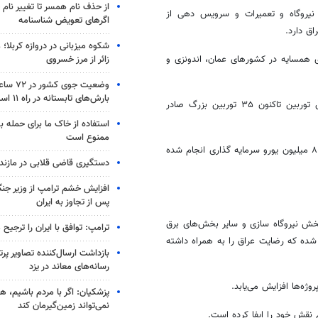
از حذف نام همسر تا تغییر نام خ
نیروگاه و تعمیرات و سرویس دهی از
اگرهای تعویض شناسنامه
ق دارد.
شکوه میزبانی در دروازه کربلا؛
زائر از مرز خسروی
ای همسایه در کشورهای عمان، اندونزی و
وضعیت جوی
بارش‌های تابستانه در راه ۱۱ استان
وی ادامه داد: طرح‌های برای تأمین برق در سوریه نیز داشته‌ایم و در بخش توربین تاکنون ۳۵ توربین بزرگ صادر
استفاده از خاک ما برای حمله 
ممنوع است
چهار سال اخیر در بخش احداث نیروگاه در کشورها ۸۰۰ میلیون یورو سرمایه گذاری انجام شده
دستگیری قاضی قلابی در مازندر
افزایش خشم ترامپ از وزیر جن
پس از تجاوز به ایران
بخش نیروگاه سازی و سایر بخش‌های برق
ترامپ: توافق با ایران را ترجیح
 برقی در عراق انجام شده که رضایت عراق را به همراه داشته
بازداشت ارسال‌کننده تصاویر پ
رسانه‌های معاند در یزد
وژه‌ها افزایش می‌یابد.
پزشکیان: اگر با مردم باشیم، ه
نمی‌تواند زمین‌گیرمان کند
قش خود را ایفا کرده است.