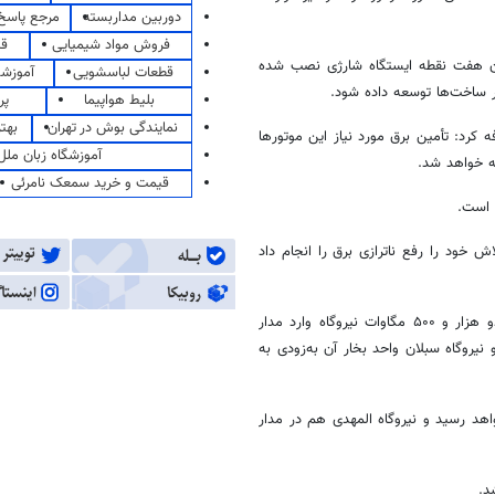
دوربین مداربسته
مرجع پاسخ 
فروش مواد شیمیایی
قی
۳۰ میلیارد تومان است و تاکنون هفت نقطه ایستگاه شارژی نصب شده
قطعات لباسشویی
آموزشگ
ر ساخت‌ها توسعه داده شود.
بلیط هواپیما
پر
نمایندگی بوش در تهران
بهت
وربرقی در تهران در مدت ۵ سال آینده، اضافه کرد: تأمین برق مورد نیاز این موتورها
آموزشگاه زبان ملل
نه خواهد شد.
قیمت و خرید سمعک نامرئی
 است.
لاش خود را رفع
ناترازی
برق را انجام داد
وی ادامه داد: سال ۱۴۰۱ هم حدود سه هزار مگاوات نیروگاه و امسال نیز دو هزار و ۵۰۰ مگاوات نیروگاه وارد مدار
 نیروگاه سبلان واحد بخار آن به‌زودی به
واهد رسید و نیروگاه المهدی هم در مدار
د.