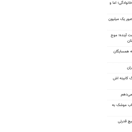
انوادگی؛ اما و
 عبور یک میلیون
 کشور در ۷۲ ساعت آینده؛ موج
به همسایگان
ان
گ کابینه اش
 می‌دهم
رتاب موشک به
یچ قدرتی