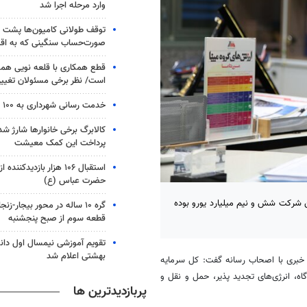
وارد مرحله اجرا شد
توقف طولانی کامیون‌ها پشت م
صورت‌حساب سنگینی که به اقت
قطع همکاری با قلعه نویی هم
است/ نظر برخی مسئولان تغییر 
خدمت رسانی شهرداری به ۱۰۰ هزار زائر در سامرا
کالابرگ برخی خانوارها شارژ شد؛
پرداخت این کمک معیشت
استقبال ۱۰۶ هزار بازدیدکنن
حضرت عباس (ع)
 شرکت شش و نیم میلیارد یورو بوده
گره ۱۰ ساله در محور بیجار-زن
قطعه سوم از صبح پنجشنبه
تقویم آموزشی نیمسال اول دان
بهشتی اعلام شد
ری با اصحاب رسانه گفت: کل سرمایه
ه، انرژی‌های تجدید پذیر، حمل و نقل و
پربازدیدترین ها