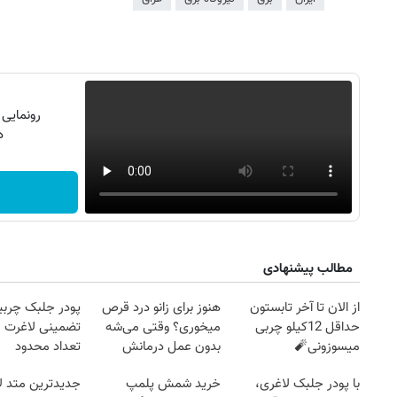
رونمایی
دن
مطالب پیشنهادی
از الان تا آخر تابستون
هنوز برای زانو درد قرص
پودر جلبک چربی
حداقل 12کیلو چربی
میخوری؟ وقتی می‌شه
تضمینی لاغرت م
میسوزونی🧨
بدون عمل درمانش
تعداد محدود
کرد؟؟؟؟
با پودر جلبک لاغری،
خرید شمش پلمپ
جدیدترین متد ل