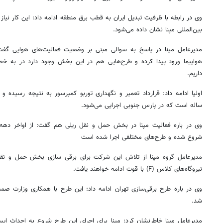
وی در رابطه با ظرفیت تبدیل ایران به قطب برق منطقه ادامه داد: این کار نیاز 
بین‌المللی
مپنا
نشان داده می‌شود.
مدیرعامل
مپنا
در پاسخ به سوالی مبنی بر وضعیت فعالیت‌های هوایی گف
هواپیما ورود پیدا کرده و طرح‌هایی هم در این بخش وجود دارد در به خ
داریم.
اولیا ادامه داد: قرارداد تعمیر و نگهداری
توربو
کمپرسور به نتیجه رسیده و به
ساله است که در پارس جنوبی اجرایی می‌شود.
وی در
باره
فعالیت
مپنا
شروع شده و طرح‌های مختلفی اجرا شده است
روزنامه‌های اقتصادی چهارشنبه ۱۴ مرداد ۱۴۰۵
روزنامه
مدیرعامل گروه
مپنا
از تلاش این شرکت برای برقی سازی بخش حمل و نقل
نیروگاه‌های کلاس (F) با قوت ادامه خواهند یافت.
وی در
باره
طرح برقی‌سازی تهران ادامه داد: این طرح با همکاری وزارت
صم
شد.
مدیرعامل
مپنا
خاطرنشان کرد:
مپنا
برای اجرای این طرح شروع به احداث ایستگ