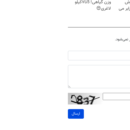
زش
وزن گیاهی! 5تا۷کیلو
یسوزی را 3برابر می
لاغری😍
نمی‌شود.
ارسال