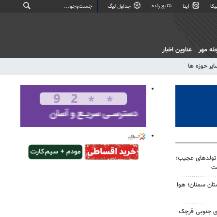
نتایج زنده
کا
ایتا
جداول لیگ
له مهر
عناوین اخبار
ایر حوزه ها
 تولدهای عجیب؛
ت
تان سمنان؛ هوا
ی جنوبی قرچک