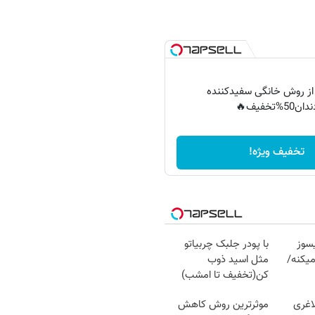
 از روش خانگی سفیدکننده
دان50%تخفیف🔥
تخفیف ویژه!
سوز
با پودر جلبک چربیاتو
یکنه/
مثل اسید ذوب
کن(تخفیف تا امشب)
اغری
موثرترین روش کاهش