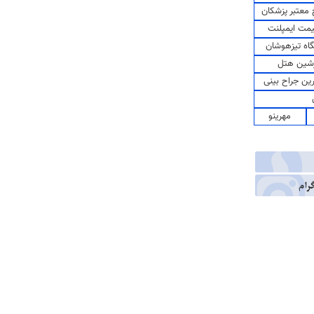
معتبر پزشکان
مت ایمپلنت
اه تیزهوشان
شین هتل
رین جراح بینی
مهرینو