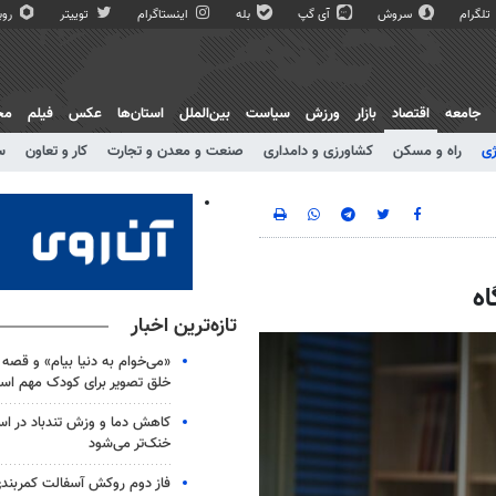
تلگرام
سروش
آی گپ
بله
اینستاگرام
توییتر
روبی
جامعه
اقتصاد
بازار
ورزش
سیاست
بین‌الملل
استان‌ها
عکس
فیلم
مج
ژی
راه و مسکن
کشاورزی و دامداری
صنعت و معدن و تجارت
کار و تعاون
س
اه
تازه‌ترین اخبار
«می‌خوام به دنیا بیام» و قصه
خلق تصویر برای کودک مهم اس
کاهش دما و وزش تندباد در اس
خنک‌تر می‌شود
فاز دوم روکش آسفالت کمربند